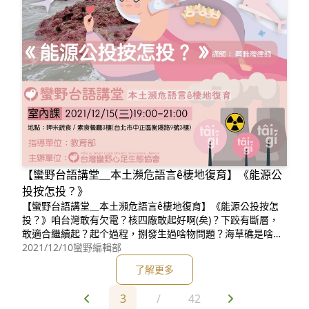
【蠻野台語講堂＿本土瀕危語言ê棲地復育】《能源公
投按怎投？》
【蠻野台語講堂＿本土瀕危語言ê棲地復育】《能源公投按怎
投？》咱台灣敢有欠電？核四廠敢起好啊(矣)？下跤有斷層，
敢適合繼續起？起个過程，捌發生過啥物問題？海草礁是啥
物？中油高雄永安港ê第一天然瓦斯接收站，佮台中港ê第二天
2021/12/10
蠻野編輯部
然瓦斯接收站攏咧擴建，台電第五天然瓦斯接收站陸地部分嘛
了解更多
咧開發；閣有台電基隆ê第四天然瓦斯接收站、台塑雲林麥寮
港ê第六天然瓦
3
/
42