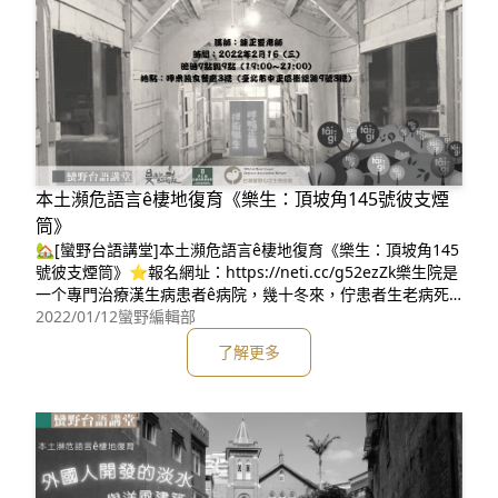
本土瀕危語言ê棲地復育《樂生：頂坡角145號彼支煙
筒》
🏡[蠻野台語講堂]本土瀕危語言ê棲地復育《樂生：頂坡角145
號彼支煙筒》⭐報名網址：https://neti.cc/g52ezZk樂生院是
一个專門治療漢生病患者ê病院，幾十冬來，佇患者生老病死
之間，有真濟足感動人ê故事，這改，咱邀請捌蹛佇樂生院職
2022/01/12
蠻野編輯部
員宿舍50冬ê耆老 –陳正豐先生來佮咱分享一寡仔發生佇樂生
了解更多
院內底感動人ê代誌。**