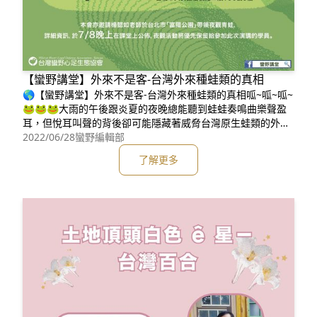
【蠻野講堂】外來不是客-台灣外來種蛙類的真相
🌎【蠻野講堂】外來不是客-台灣外來種蛙類的真相呱~呱~呱~
🐸🐸🐸大雨的午後跟炎夏的夜晚總能聽到蛙蛙奏鳴曲樂聲盈
耳，但悅耳叫聲的背後卻可能隱藏著威脅台灣原生蛙類的外來
不速之客？！🧐🧐🧐讓我們跟著青蛙公主楊懿如老師一起來
2022/06/28
蠻野編輯部
探究外來種蛙蛙的真相~~~👸👸👸🌞報名網址：https://neti.
了解更多
cc/L6AQPqv**************************************
*********