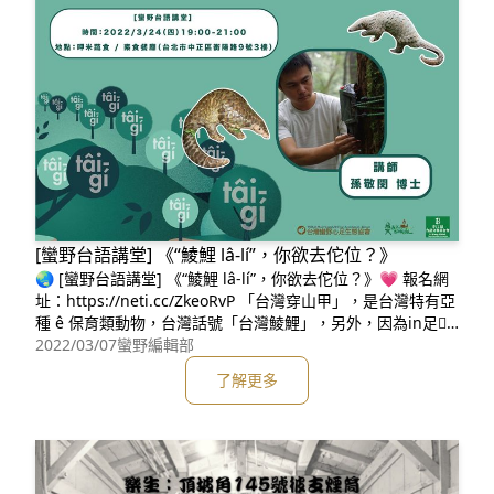
[蠻野台語講堂] 《“鯪鯉 lâ-lí”，你欲去佗位？》
🌏 [蠻野台語講堂] 《“鯪鯉 lâ-lí”，你欲去佗位？》💗 報名網
址：https://neti.cc/ZkeoRvP 「台灣穿山甲」，是台灣特有亞
種 ê 保育類動物，台灣話號「台灣鯪鯉」，另外，因為in足𠢕
(gâu)挖土，嘛號做bùn-á、土龍或者是塗龜~~~這是一寡鯪鯉
2022/03/07
蠻野編輯部
ê 特性
了解更多