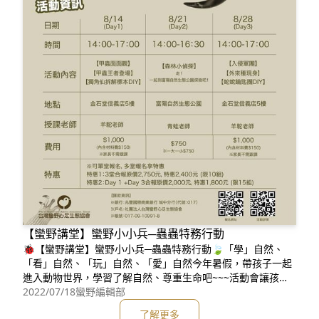
【蠻野講堂】蠻野小小兵─蟲蟲特務行動
🐞【蠻野講堂】蠻野小小兵─蟲蟲特務行動🍃「學」自然、
「看」自然、「玩」自然、「愛」自然今年暑假，帶孩子一起
進入動物世界，學習了解自然、尊重生命吧~~~活動會讓孩子
化身蟲蟲特務，發現蟲蟲的秘密，近距離觀察動物，輕鬆探索
2022/07/18
蠻野編輯部
生物世界的奧妙，並一起走入森林偵查動物、觀察動物~~~💓
了解更多