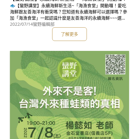
🐟【蠻野講堂】永續海鮮新生活~「海漁食堂」開動囉！愛吃
海鮮跟友善海洋有衝突嗎？您知道有永續海鮮可以選擇嗎？參
加「海漁食堂」一起認識什麼是友善海洋的永續海鮮~~~選擇
永續海鮮，享受海鮮美味，支持台灣永續漁業，保護海洋環
2022/07/14
蠻野編輯部
境，世世代代「年年有魚」~~~🐬🐡🦈😍報名並全程參加者
了解更多
將贈送海洋之心認證產品，快手刀來報名~😍🌊報名網址：htt
ps://neti.cc/qLyMgzr****************