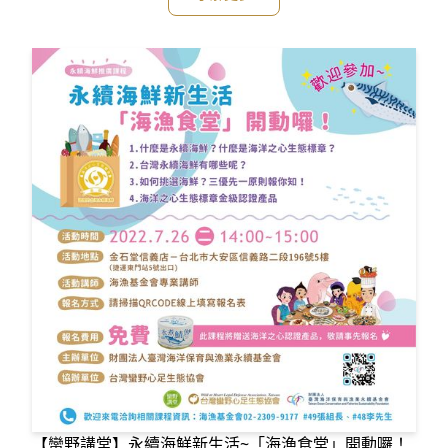
💓💓走！走！走！走！特務小小兵！一起來探險吧~~~🧐🧐
🧐小班制活動，快手刀報名喔~~~😍😍😍🌟報名網址：http
s://reur
【蠻野講堂】永續海鮮新生活~「海漁食堂」開動囉！