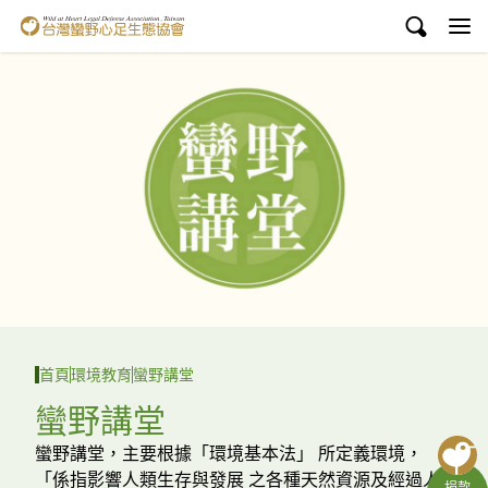
台灣蠻野心足生態協會
認識蠻野
議題與行動
環境教育
白海豚媽祖宮
支持蠻野
English
首頁
環境教育
蠻野講堂
臉書
蠻野講堂
YouTube
蠻野講堂，主要根據「環境基本法」 所定義環境，
「係指影響人類生存與發展 之各種天然資源及經過人
捐款