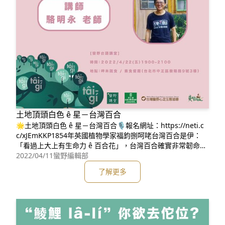
土地頂頭白色 ê 星－台灣百合
🌟土地頂頭白色 ê 星－台灣百合🎙報名網址：https://neti.c
c/xJEmKKP1854年英國植物學家福鈞捌呵咾台灣百合是伊：
「看過上大上有生命力 ê 百合花」，台灣百合確實非常韌命，
對平地到三千公尺 ê 高山攏會當生長~~~💖💖💖春天來，台
2022/04/11
蠻野編輯部
灣百合陸續佇咧台灣各地大開，一蕊一蕊 ê 白色花蕊親像土地
了解更多
頂頭白色 ê 星，花葯閃爍金色