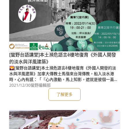
[蠻野台語講堂]本土瀕危語言ê棲地復育《外國人開發
的淡水與洋風建築》
🌄[蠻野台語講堂]本土瀕危語言ê棲地復育《外國人開發的淡
水與洋風建築》加拿大傳教士馬偕來台灣傳教，船入淡水港
時，心內有感：「『心內激動，馬上知影，遮就是彼個一直啲
等候我的所在。』(馬偕日記)」，淡水成為伊「安歇的所在」
2021/12/30
蠻野編輯部
…..日本畫家木下靜涯佮畫友去印度觀摩壁畫，卻相出路留佇咧
了解更多
台灣，愛著淡水小鎮，一蹛著是二十年……淡水到底有啥乜魅
力，予外國人一來