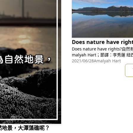
Does nature have r
Does nature have rights?自然
malya
2021/06/28
Amalyah Hart
然地景，大潭藻礁呢？