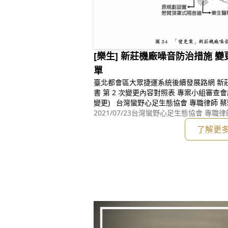
[樂生] 新莊機廠噪音防治措施 
單
臺北都會區⼤眾捷運系統後續發展路網 新莊線、蘆洲⽀線環境影響評估報告
書 第 2 次變更內容對照表 專案小組審查會議發言單 (新莊機廠噪⾳防制措施
變更) 台灣蠻野⼼⾜⽣態協會 專職律師 蔡雅瀅 ⼀、開發單位及所屬開發計
畫應在釐清： 本件由臺北市政府捷運⼯程局 以「新莊機廠噪⾳防制措施變
2021/07/23
台灣蠻野心足生態協會 專職律
更」的名義送審︔但開發基地位於衛
了解更