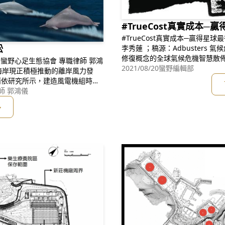
#TrueCost真實成本─
#TrueCost真實成本─贏得星球最後戰爭！ 翻譯：劉妙
訟
李秀蓮 ；稿源：Adbusters 氣候危機的解方 匯聚各式各樣綠色能源及生態
修復概念的全球氣候危機智慧散
塊希望拼圖，只要我們承諾踩著
2021/08/20
蠻野編輯部
行，一個公平、公正、永續及安全的全球
而依研究所示，建造風電機組時的
吧！同一套戲路無法解救現
其是鯨豚，巨大的噪音會造成其生
師 郭鴻儀
臺灣白海豚的重要且唯一的棲息環
多