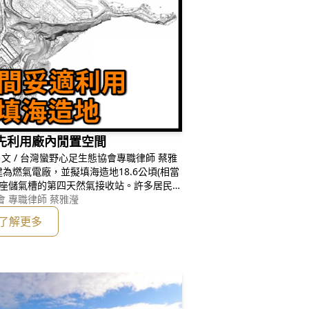
先利用廠內閒置空間
含2座儲氣槽的第四天然氣接收站。許多居民、
電廠改建，但呼籲台電「取消填海造地」，
 專職律師 蔡雅瀅
了解更多