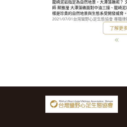
龍崎泥岩指定為自然地景，大潭藻礁呢？ 文 / 台灣蠻野心足生態協會 專職律
師 蔡雅瀅 大潭藻礁面對中油三接、龍崎泥岩面對龍崎事業廢棄物掩埋場，同
樣是珍貴的自然地景與生態系受開發威脅。環
法》提報龍崎牛埔泥岩惡地具自然地景價值
2021/07/01
台灣蠻野心足生態協會 專職律
10)年4月14日審議通過指定自然地景(自然
了解更
01年4月24日依《