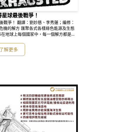
贏得星球最後戰爭！
慈、李秀蓮；編修：
佈在地球上每個國家中，每一個解方都是一
我們能想到的所有減低碳排放的舞步持續前
系統必將破繭而出。 但，實際一點
了解更多