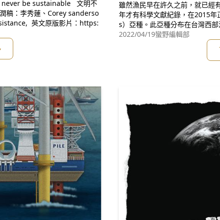
雖然漁民早在許久之前，就已經有
年才有科學文獻紀錄，在2015年正式
n 來源：Derrick Jensen, Deep Green Resistance, 英文原版影片：https:
s）亞種。此亞種分布在台灣西
豚於大型河口區域以及水深五到
2022/04/19
蠻野編輯部
處發現牠們，除了被人工挖深的
多
到牠們。台灣白海豚的分布範圍