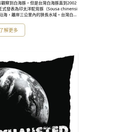
觀察到白海豚，但是台灣白海豚直到2002
發表為印太洋駝背豚（Sousa chinensi
部沿海，離岸三公里內的狹長水域。台灣白海
八米水域最容易被發現，也曾經於水深一米
航道之外，水深超過二十米的水域並不常見
了解更多
北起桃園大潭，