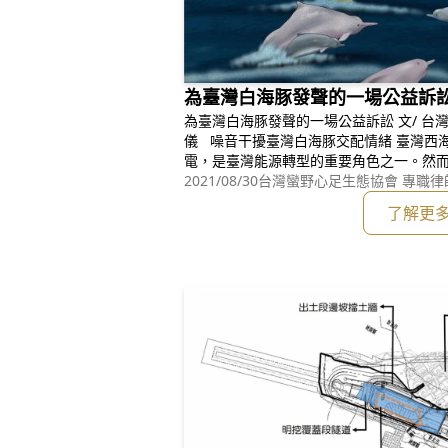
為臺灣白海豚發聲的一場公益訴
為臺灣白海豚發聲的一場公益訴訟 文/ 台灣蠻野心足生態協會 專職律師 郭鴻
儀 噪音干擾臺灣白海豚交配情緒 臺灣西海岸現正積極推動的離岸風力發
電，是臺灣能源轉型的重要角色之一。然
打樁噪音，對於海洋生態將造成衝擊，尤
2021/08/30
台灣蠻野心足生態協會 專職律
存上的威脅。臺灣西海岸，一直以來都是
了解更
境，臺灣白海豚現今僅存