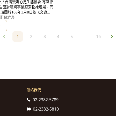
團於108年3月8日依《文資
，台南市政府歷經2年多，於今(1
師 蔡雅瀅
保留區及地質公園)[1]；而環團於1
多
1
2
3
4
5
...
16
聯絡我們
02-2382-5789
02-2382-5810