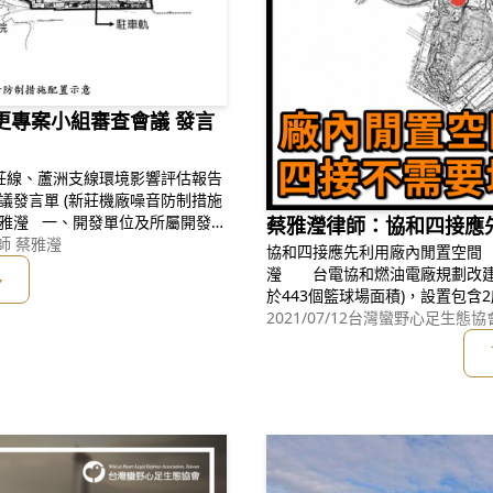
變更專案小組審查會議 發言
蔡雅瀅律師：協和四接應
師 蔡雅瀅
協和四接應先利用廠內閒置空間 文 / 台灣蠻野心足生態協會專職律師 蔡雅
瀅 台電協和燃油電廠規劃改建為燃氣電廠，並擬填海造地18.6公頃(相當
多
於443個籃球場面積)，設置包
團體及民意代表，雖未反對協和
2021/07/12
台灣蠻野心足生態協會
留下基隆外木山豐富的珊