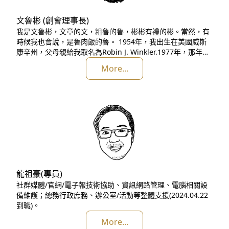
文魯彬 (創會理事長)
我是文魯彬，文章的文，粗魯的魯，彬彬有禮的彬。當然，有
時候我也會說，是魯肉飯的魯。 1954年，我出生在美國威斯
康辛州，父母親給我取名為Robin J. Winkler.1977年，那年我
23歲，第一次來到台灣，開始生活在這塊土地，而且深深愛上
More...
它，至今超過35年。2003年，正式放棄美國籍，領取台灣身份
證，成為真正台灣人。 當然也有很多人，會這樣介紹我：環保
鬥士、放下年薪千萬的公益律師，放棄美國籍
龍祖豪(專員)
社群媒體/官網/電子報技術協助、資訊網路管理、電腦相關設
備維護；總務行政庶務、辦公室/活動等整體支援(2024.04.22
到職)。
More...