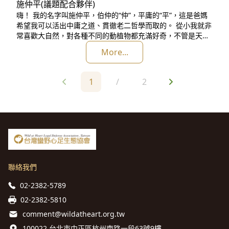
施仲平(議題配合夥伴)
嗨！ 我的名字叫施仲平，伯仲的“仲”，平庸的“平”，這是爸媽
希望我可以活出中庸之道、貫徹老二哲學而取的。 從小我就非
常喜歡大自然，對各種不同的動植物都充滿好奇，不管是天上
飛的地上爬的水裡游的，都覺得牠們就像活在身旁的外星人，
More...
希望可以靜靜地看上一整天。啊！最近抱了一截樟樹幹回家，
它就像我房裡的霍爾傳送門，一閉上眼隨時都能把我帶回山林
中。 找工作時看了“黑水風暴”這部電影，裡頭笑著露出黑齒的
1
/
2
孩童，
聯絡我們
02-2382-5789
02-2382-5810
comment@wildatheart.org.tw
100022 台北市中正區杭州南路一段63號9樓