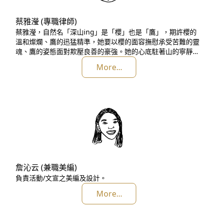
蔡雅瀅 (專職律師)
蔡雅瀅，自然名「深山ing」是「櫻」也是「鷹」，期許櫻的
溫和燦爛、鷹的迅猛精準，她要以櫻的面容撫慰承受苦難的靈
魂、鷹的姿態面對欺壓良善的豪強。她的心底駐著山的寧靜富
厚和現在進行式的敏捷靈活。 她對世界充滿無限好奇，當過社
More...
工實習生、少年監獄、精神病房、婦女中心、兒童劇團的志工
和各種營隊的工作人員，曾被同時朝四面八方散開的小朋友們
叫過「巫婆」。升大四暑假她到太魯閣的部落訪調，帶回一大
疊看不懂的古老文
詹沁云 (兼職美編)
負責活動/文宣之美編及設計。
More...