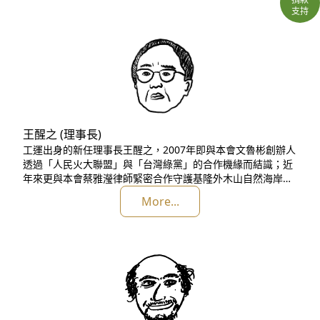
支持
王醒之 (理事長)
工運出身的新任理事長王醒之，2007年即與本會文魯彬創辦人
透過「人民火大聯盟」與「台灣綠黨」的合作機緣而結識；近
年來更與本會蔡雅瀅律師緊密合作守護基隆外木山自然海岸
線，而反對協和電廠天然氣（LNG）第四接收站。王醒之先生
More...
為已故台灣鄉土文學作家王拓先生之子，王拓先生曾擔任三屆
立法委員、文建會主委（文化部前身）、並為2008年蔡英文女
士接任負債累累的民進黨主席首任秘書長。有別於世俗享受舒
適圈，#醒之並