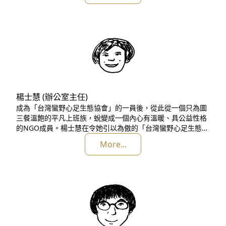
楊士慧 (辦公室主任)
成為「台灣蠻野心足生態協會」的一員後，從此從一個只為圖
三餐溫飽的平凡上班族，蛻變成一個內心有溫暖、具公益性格
的NGO成員。楊士慧在令她引以為傲的「台灣蠻野心足生態協
會」追求台灣這塊土地美好的未來，並展開奇幻的公民參與之
More...
旅。 「若要服務政客，乾脆自己來！」曾經在立法院載
浮載沉。當揮別人脈金流交雜的立法院後，卻在一個偶然機會
下，成為淨化台灣、淨化土地的一員。她是楊士慧，曾任「台
灣蠻野心足生態協