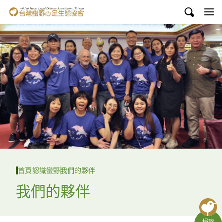
台灣蠻野心足生態協會
認識蠻野
議題與行動
環境教育
白海豚媽祖宮
支持蠻野
English
首頁
認識蠻野
我們的夥伴
臉書
我們的夥伴
YouTube
捐款