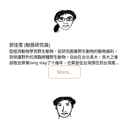
郭佳雯 (鯨豚研究員)
從經濟動物學到野生動物，從研究圈養野生動物的動物福利，
到保護野外的瀕臨絕種野生動物。自幼在台北長大，長大之後
卻跑去屏東long stay了十幾年，也算是從台灣頭住到台灣尾
了。花了人生二分之一時間在學習野生動物照養、訓練與救
More...
傷，與動物長期接觸下來的後果就是學會看動物的眼神，不過
沒有像動物溝通師那麼靈異，只是長時間累積下來的感情與經
驗罷了。也正因為可以看懂動物的心，所以想要加入更前線的
工作，從源頭幫助