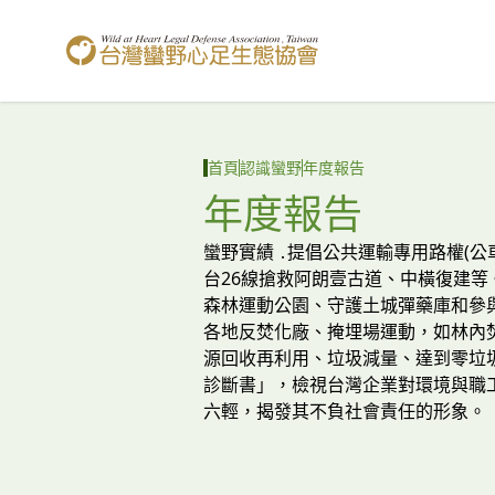
台灣蠻野心足生態協會
首頁
認識蠻野
年度報告
年度報告
蠻野實績 ․提倡公共運輸專用路權(
台26線搶救阿朗壹古道、中橫復建等
森林運動公園、守護土城彈藥庫和參
各地反焚化廠、掩埋場運動，如林內
源回收再利用、垃圾減量、達到零垃
診斷書」，檢視台灣企業對環境與職
六輕，揭發其不負社會責任的形象。