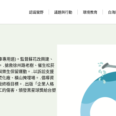
認識蠻野
議題與行動
環境教育
白海
公車專用道)。監督蘇花改興建、
。․搶救徐州路老樹、催生松菸
與樂生保留運動。․以訴訟支援
焚化廠、橫山掩埋場。․倡導資
圾終極目標。․出版「企業人格
工的傷害，頒發黑星球獎給台塑