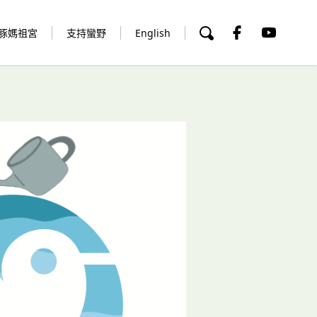
豚媽祖宮
支持蠻野
English