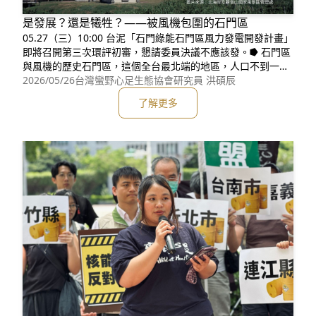
是發展？還是犧牲？——被風機包圍的石門區
05.27（三）10:00 台泥「石門綠能石門區風力發電開發計畫」
即將召開第三次環評初審，懇請委員決議不應該發。⭓ 石門區
與風機的歷史石門區，這個全台最北端的地區，人口不到一萬
人，卻是台灣第一座核電廠，同時也是本島第一座陸域風機的
2026/05/26
台灣蠻野心足生態協會研究員 洪碩辰
設置地點。2003 年，台電在石門區尖鹿里設置本島第一座陸
了解更多
域風機，全案共計六座約 4MW。風機象徵著往新能源的開
始，但任何開發都應謹慎看待其影響，而當年風機不需環評，
也不