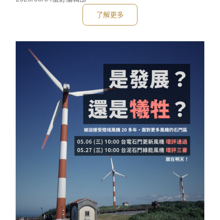
險中不顧。🌀 台灣的風機災情紀錄這次起火後，我們盤點過
了解更多
往的災情。發現我國自興建陸域風機 20 多年來，至少已發生
4 次起火，其中 3 次是台電風機。還有 7 次的葉片斷裂或風機
倒