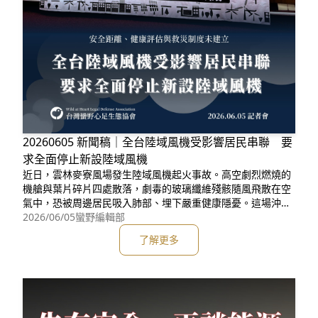
20260605 新聞稿｜全台陸域風機受影響居民串聯 要
求全面停止新設陸域風機
近日，雲林麥寮風場發生陸域風機起火事故。高空劇烈燃燒的
機艙與葉片碎片四處散落，劇毒的玻璃纖維殘骸隨風飛散在空
氣中，恐被周邊居民吸入肺部、埋下嚴重健康隱憂。這場沖天
烈焰再度將陸域風機的公共安全風險推上風口浪尖。然而，這
2026/06/05
蠻野編輯部
起意外絕非單一事件。多年前新北石門因颱風受損的風機殘
了解更多
骸，至今仍棄置散落在山區；推動陸域風電二十餘年來，這些
層出不窮的災情，正是台灣綠能政策長期「制度缺失」的縮
影。來自新北石門、苗栗苑裡