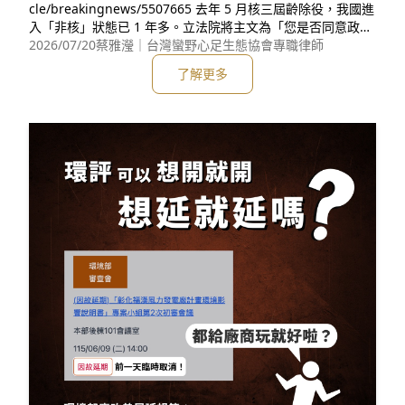
cle/breakingnews/5507665 去年 5 月核三屆齡除役，我國進
入「非核」狀態已 1 年多。立法院將主文為「您是否同意政府
廢除『非核家園』的能源政策，以確保國民健康、穩定供電、
2026/07/20
蔡雅瀅｜台灣蠻野心足生態協會專職律師
便宜電價，提升國防韌性及支持人工智慧（AI）產業發展？」
了解更多
的公投逕付二讀，宣稱核電有五大優點，事實上