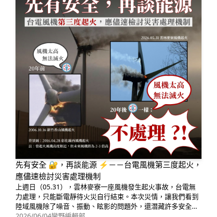
先有安全 🔐，再談能源 ⚡️－－台電風機第三度起火，
應儘速檢討災害處理機制
上週日（05.31），雲林麥寮一座風機發生起火事故，台電無
力處理，只能斷電靜待火災自行結束。本次災情，讓我們看到
陸域風機除了噪音、振動、眩影的問題外，還潛藏許多安全問
題有待解決，更凸顯主管機關能源署的怠慢，長期置人民於危
2026/06/04
蠻野編輯部