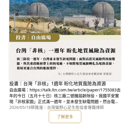
投書｜台灣「非核」1週年 盼化地質風險為資源
自由廣場：https://talk.ltn.com.tw/article/paper/1755083去
年的今日（五月十七日）核三廠二號機屆齡除役，我國平安實
現「非核家園」正式滿一週年，並未發生缺電問題。然台電已
於今年三月送出「核三再運轉計畫」，未來是否繼續維持非
2026/05/18
蔡雅瀅｜台灣蠻野心足生態協會專職律師
核？仍有變數。我國能源高度仰賴進口，依能源局統計資料，
了解更多
二〇二五年進口能源依存度高達九十四．六九％。今年二月美
伊戰爭爆發，荷姆茲海峽運輸受阻