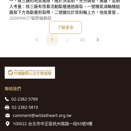
一、核三廠的地質風險，應於決策前，充分調查、揭露，並納
入考量：核三廠有恆春活動斷層通過廠區，一號機氣渦輪機組
廠房下方為斷層剪裂帶，二號機位於背斜軸上方，地底曾發生
變形作用，強震發生時反應爐可能被拱起來。過去安裝地震儀
2026/04/27
蠻野編輯部
時，曾挖到易燃沼氣。相關地質風險，應充分揭露及考量。並
了解更多
比照美國加州的洪堡灣核電廠（Humboldt Bay Nuclear Pow
er Plant）緊鄰小鮭魚斷層之案例，永久關閉，停止
1
/
46
聯絡我們
02-2382-5789
02-2382-5810
comment@wildatheart.org.tw
100022 台北市中正區杭州南路一段63號9樓