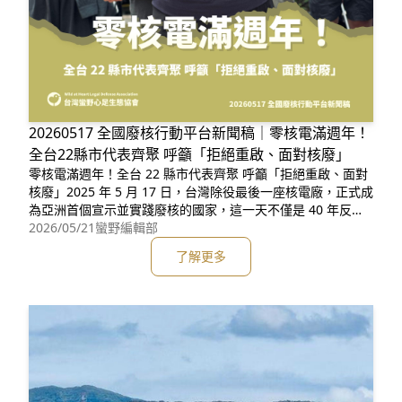
20260517 全國廢核行動平台新聞稿｜零核電滿週年！
全台22縣市代表齊聚 呼籲「拒絕重啟、面對核廢」
零核電滿週年！全台 22 縣市代表齊聚 呼籲「拒絕重啟、面對
核廢」2025 年 5 月 17 日，台灣除役最後一座核電廠，正式成
為亞洲首個宣示並實踐廢核的國家，這一天不僅是 40 年反核
運動的里程碑，更是台灣能源轉型史上重要的歷史時刻。然
2026/05/21
蠻野編輯部
而，在台灣成功達成零核電滿一週年的今日，重啟老舊核電的
了解更多
政治聲音卻再度浮現。為此，全國廢核行動平台於 2026 年 5
月 17日下午一點舉辦「台灣非核一週年記者會