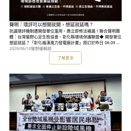
聲明｜環評可以想開就開，想延就延嗎？
抗議環評機制遭開發單位濫用，應立即修法補漏！聯合聲明團
體：台灣蠻野心足生態協會、彰化縣環境保護聯盟◆ 開發單位
想延就延？「彰化福漢風力發電廠計畫」原訂於昨日 06.09 1
4:00 召開環評，卻在前一日下午，因開發單位的要求而 #臨時
2026/06/10
蠻野編輯部
取消。看似普通的通知背後，卻潛藏環評機制的漏洞，與企業
了解更多
和人民權力的不對等。這不是環境部第一次在環評前一天，配
合開發單位臨時取消。根據彰化縣環境保護聯盟的紀錄，這已
是風