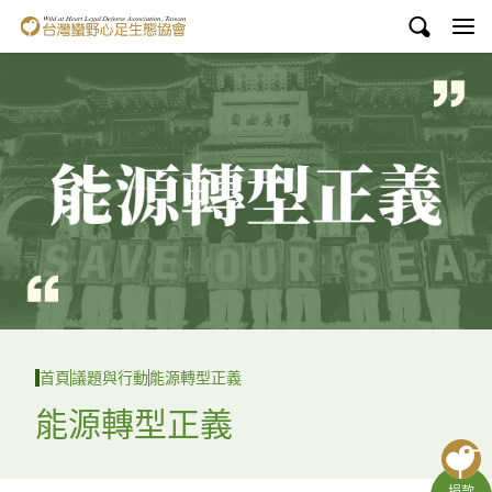
台灣蠻野心足生態協會
認識蠻野
議題與行動
環境教育
白海豚媽祖宮
支持蠻野
English
首頁
議題與行動
能源轉型正義
臉書
能源轉型正義
YouTube
捐款