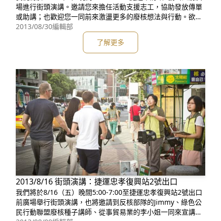
場進行街頭演講。邀請您來擔任活動支援志工，協助發放傳單
或助講；也歡迎您一同前來激盪更多的廢核想法與行動。欲擔
任志工請至網頁填寫連絡資料，我們會儘快與你連絡。 關於
2013/08/30
編輯部
蠻野心足街頭演講： 蠻野心足街頭演講始於2012年2月。期待
了解更多
向街頭不特定對象群眾的宣講，廣泛地將廢核等議題散佈。我
們的宣講地點主要在台
2013/8/16 街頭演講：捷運忠孝復興站2號出口
我們將於8/16（五）晚間5:00-7:00至捷運忠孝復興站2號出口
前廣場舉行街頭演講，也將邀請到反核部隊的Jimmy、綠色公
民行動聯盟廢核種子講師、從事貿易業的李小姐一同來宣講。