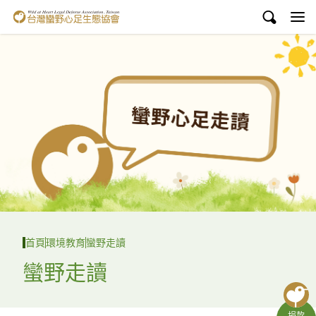
台灣蠻野心足生態協會
認識蠻野
議題與行動
環境教育
白海豚媽祖宮
支持蠻野
English
首頁
環境教育
蠻野走讀
臉書
蠻野走讀
YouTube
捐款