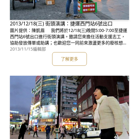
2013/12/18(三) 街頭演講：捷運西門站6號出口
圖片提供：陳凱眉 我們將於12/18(三)晚間5:00-7:00至捷運
西門站6號出口進行街頭演講。邀請您來擔任活動支援志工，
協助發放傳單或助講；也歡迎您一同前來激盪更多的廢核想法
與行動。欲擔任志工請至網頁填寫連絡資料，我們會儘快與你
2013/11/15
編輯部
連絡。 關於蠻野心足街頭演講： 蠻野心足街頭演講始於20
了解更多
12年2月。期待向街頭不