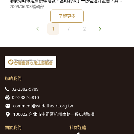
聯繫有時候還會依賴電報。當時我做了一份營運計畫書，其中
一個目標是希望事務所的每個同仁都可以做到自己想做的事。
2009/06/03
編輯部
當然現實上，這是很難達到的目標，而從來沒有上過企管相關
了解更多
課程的我，也根本還不知道該怎麼做。有段時間大家都說我是
一個可怕的老闆，但我對自己也非常嚴苛；當我還在吃別人頭
1
/
2
路的時候，同仁常
聯絡我們
02-2382-5789
02-2382-5810
comment@wildatheart.org.tw
100022 台北市中正區杭州南路一段63號9樓
關於我們
社群媒體