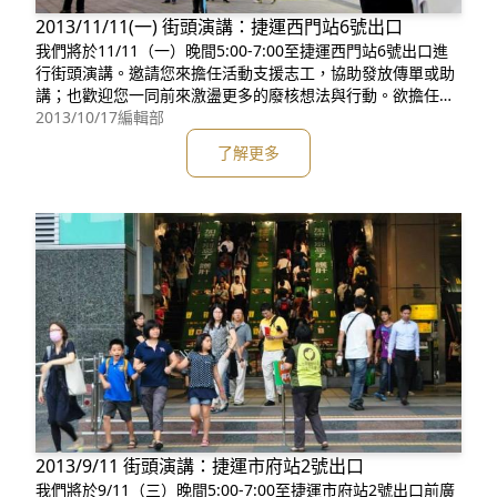
2013/11/11(一) 街頭演講：捷運西門站6號出口
我們將於11/11（一）晚間5:00-7:00至捷運西門站6號出口進
行街頭演講。邀請您來擔任活動支援志工，協助發放傳單或助
講；也歡迎您一同前來激盪更多的廢核想法與行動。欲擔任志
工請至網頁填寫連絡資料，我們會儘快與你連絡。 關於蠻野
2013/10/17
編輯部
心足街頭演講： 蠻野心足街頭演講始於2012年2月。期待向街
了解更多
頭不特定對象群眾的宣講，廣泛地將廢核等議題散佈。我們的
宣講地點主要在台北市
2013/9/11 街頭演講：捷運市府站2號出口
我們將於9/11（三）晚間5:00-7:00至捷運市府站2號出口前廣