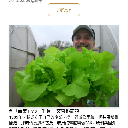
歡迎您在結束一週忙碌工作的週五晚間，一同前來激盪更多的
2013/08/09
編輯部
廢核想法與行動。 關於蠻野心足街頭演講： 蠻野心足街頭
了解更多
演講始於2012年2月，至今已進行一年多，期待向街頭不特定
對象
# 「商業」v.s「生意」 文魯彬訪談
1989年，我成立了自己的企業，從一間辦公室和一個共用秘書
開始；那時傳真還不普及，我用的電腦叫做286，我們與國外