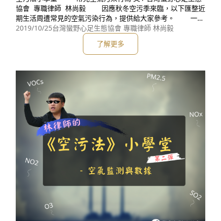
協會 專職律師 林尚毅 因應秋冬空污季來臨，以下匯整近
期生活周遭常見的空氣污染行為，提供給大家參考。 一、
新北市三峽、樹林北大特區一帶屢遭民眾反映有空氣污染異
2019/10/25
台灣蠻野心足生態協會 專職律師 林尚毅
味，新北市環境保護局與市民聯手揪空污，查獲三峽區三樹路
了解更多
222巷內廢塑膠加工廠，因空氣污染防制設備故障，未能有效
收集處理廢氣，即行