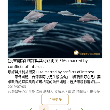
(投書翻譯) 環評與其利益衝突 EIAs marred by
conflicts of interest
環評與其利益衝突 EIAs marred by conflicts of interest
環保團體「台灣蠻野心足生態協會」（簡稱蠻野心足）要
求政府處理與風場許可相關的法律議題，包括環境影響評估的
重大缺失，以及其他延伸的法律程序問題。 蠻野
2019/07/03
心足表示，目前台灣的風場開發擁有數十億美元投資金額，雖
台灣蠻野心足生態協會 創辦人 文魯彬 / 翻譯 許馨庭、楊長苓
屬於全球最大能源開發案之一，但卻
了解更多
4
/
16