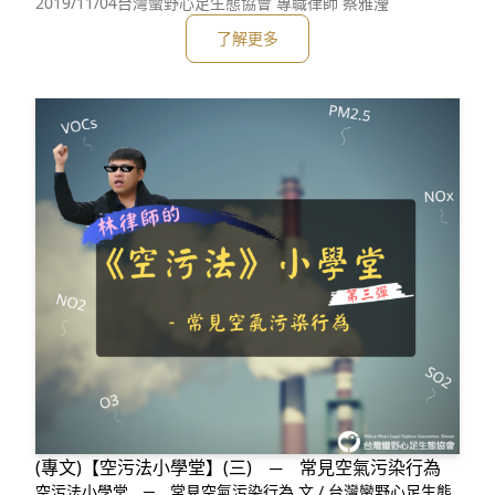
固值得肯定。但民間積極奔走搶救且被國際知名海洋保育組織
2019/11/04
台灣蠻野心足生態協會 專職律師 蔡雅瀅
Mission Blue選為「希望熱點」受世界關注的大潭藻礁海岸
了解更多
[2]，迄今仍未脫離將遭中油第三天然氣接收站開
(專文)【空污法小學堂】(三) ─ 常見空氣污染行為
空污法小學堂 ─ 常見空氣污染行為 文 / 台灣蠻野心足生態