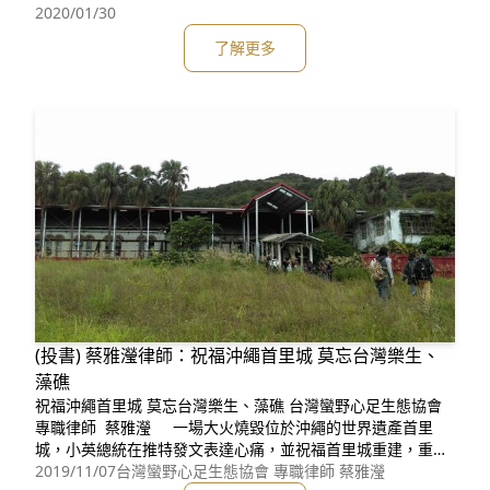
經常躍上新聞檯面的燃煤電廠爭議外，其實我們可以從自身周
2020/01/30
遭做起，改善空污，避免自己成為第一線的受害者。 衛生
了解更多
福利部國民健康署從食、衣、住、行、育、樂六方面提出建
議，可以做為我們參考： 一、食：
(投書) 蔡雅瀅律師：祝福沖繩首里城 莫忘台灣樂生、
藻礁
祝福沖繩首里城 莫忘台灣樂生、藻礁 台灣蠻野心足生態協會
專職律師 蔡雅瀅 一場大火燒毀位於沖繩的世界遺產首里
城，小英總統在推特發文表達心痛，並祝福首里城重建，重現
往日華麗身影[1]。暖心的舉動，獲得許多日本網友留言感謝
2019/11/07
台灣蠻野心足生態協會 專職律師 蔡雅瀅