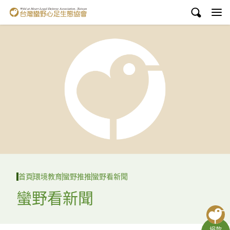
台灣蠻野心足生態協會
認識蠻野
議題與行動
環境教育
白海豚媽祖宮
支持蠻野
English
首頁
環境教育
蠻野推推
蠻野看新聞
臉書
蠻野看新聞
YouTube
捐款