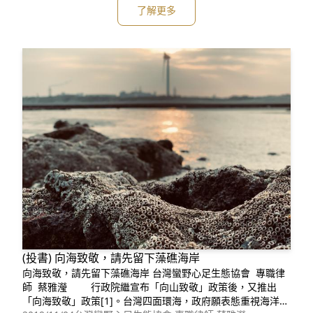
[2]。 首里城曾數度遭摧毀，1945年二戰期間遭砲火大規模
了解更多
炸毀，1989年開始重
(投書) 向海致敬，請先留下藻礁海岸
向海致敬，請先留下藻礁海岸 台灣蠻野心足生態協會 專職律
師 蔡雅瀅 行政院繼宣布「向山致敬」政策後，又推出
「向海致敬」政策[1]。台灣四面環海，政府願表態重視海洋，