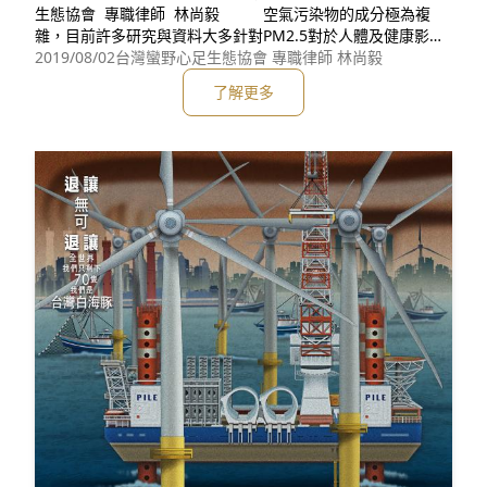
生態協會 專職律師 林尚毅 空氣污染物的成分極為複
雜，目前許多研究與資料大多針對PM2.5對於人體及健康影響
討論，以下僅提供較為具體的內容，作為參考，網路及現存文
2019/08/02
台灣蠻野心足生態協會 專職律師 林尚毅
獻當中仍有相當多的資料可以自行查閱。 依據世界衛生
了解更多
組織（WHO）網站資料顯示，「2016