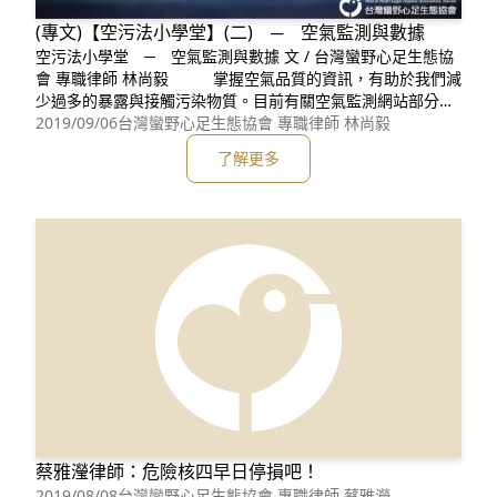
(專文)【空污法小學堂】(二) ─ 空氣監測與數據
空污法小學堂 ─ 空氣監測與數據 文 / 台灣蠻野心足生態協
會 專職律師 林尚毅 掌握空氣品質的資訊，有助於我們減
少過多的暴露與接觸污染物質。目前有關空氣監測網站部分，
環保署有設置空氣品質監測網及空氣網兩個網站。其他環境資
2019/09/06
台灣蠻野心足生態協會 專職律師 林尚毅
訊部分，可以參考前文《我們與六輕的距離二部曲—被忽視的
了解更多
受害人悲歌》所介紹的官方愛環境網站以及民間版本的空氣盒
子資訊。以下就環保
蔡雅瀅律師：危險核四早日停損吧！
2019/08/08
台灣蠻野心足生態協會 專職律師 蔡雅瀅