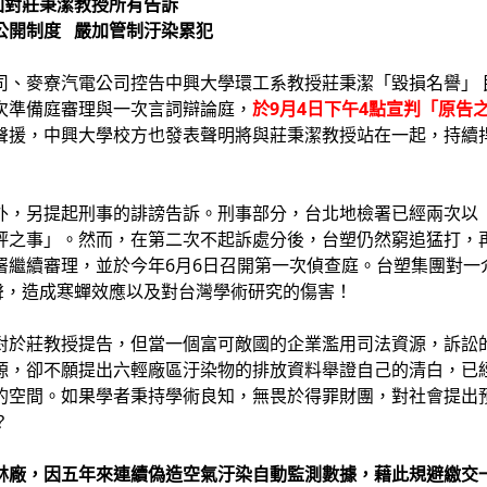
回對莊秉潔教授所有告訴
公開制度 嚴加管制汙染累犯
、麥寮汽電公司控告中興大學環工系教授莊秉潔「毀損名譽」 民
次準備庭審理與一次言詞辯論庭，
於9月4日下午4點宣判「原告
聲援，中興大學校方也發表聲明將與莊秉潔教授站在一起，持續
外，另提起刑事的誹謗告訴。刑事部分，台北地檢署已經兩次以
評之事」。然而，在第二次不起訴處分後，台塑仍然窮追猛打，
署繼續審理，並於今年6月6日召開第一次偵查庭。台塑集團對一
評噤聲，造成寒蟬效應以及對台灣學術研究的傷害！
對於莊教授提告，但當一個富可敵國的企業濫用司法資源，訴訟
源，卻不願提出六輕廠區汙染物的排放資料舉證自己的清白，已
的空間。如果學者秉持學術良知，無畏於得罪財團，對社會提出
？
林廠，因五年來連續偽造空氣汙染自動監測數據，藉此規避繳交