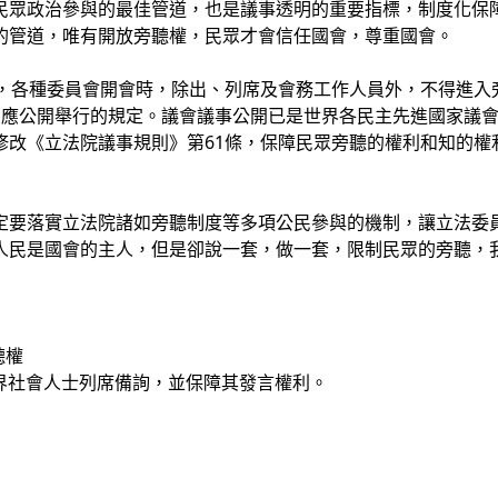
民眾政治參與的最佳管道，也是議事透明的重要指標，制度化保
的管道，唯有開放旁聽權，民眾才會信任國會，尊重國會。
定，各種委員會開會時，除出、列席及會務工作人員外，不得進入
，應公開舉行的規定。議會議事公開已是世界各民主先進國家議
修改《立法院議事規則》第61條，保障民眾旁聽的權利和知的權
定要落實立法院諸如旁聽制度等多項公民參與的機制，讓立法委
人民是國會的主人，但是卻說一套，做一套，限制民眾的旁聽，
聽權
各界社會人士列席備詢，並保障其發言權利。