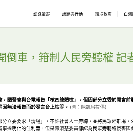
認識蠻野
議題與行動
環境教育
白海
立院開倒車，箝制人民旁聽權 記
會，國營會與台電報告「核四總體檢」，但因部分立委於開會前
等因無法報告而於發言台上枯等。
(圖：陳凱眉提供)
部分立委要求「清場」，不許社會人士旁聽，並將民眾趕離場，
議事透明化的佳利器，但是陳淑慧委員卻認為民眾旁聽將侵害國