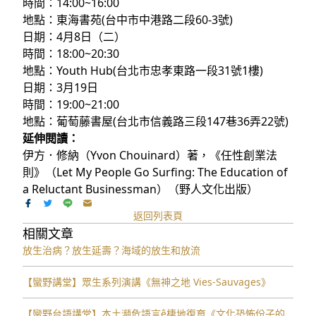
時間：14:00~16:00
地點：東海書苑(台中市中港路二段60-3號)
日期：4月8日（二）
時間：18:00~20:30
地點：Youth Hub(台北市忠孝東路一段31號1樓)
日期：3月19日
時間：19:00~21:00
地點：葡萄藤書屋(台北市信義路三段147巷36弄22號)
延伸閱讀：
伊方．修納（Yvon Chouinard）著，《任性創業法
則》（Let My People Go Surfing: The Education of
a Reluctant Businessman）（野人文化出版）
返回列表頁
相關文章
放生治病？放生延壽？海域的放生和放流
【蠻野講堂】眾生系列演講《無神之地 Vies-Sauvages》
【蠻野台語講堂】本土瀕危語言ê棲地復育《文化恐怖份子的