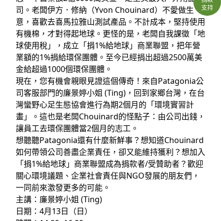
支持
司。老闆伊方．修納（Yvon Chouinard）不愛做生
意，喜歡去喜馬拉雅山測試產品。不計成本，堅持使用
有機棉，才對得起地球。更怪的是，老闆自我課徵「地
球使用稅」，成立「捐1%給地球」商業聯盟，把年營
業額的1%捐給環保團體。至今已經捐出超過2500萬美
金給超過1000個環保團體。
現在，您有機會親眼見證這個傳奇！來自Patagonia公
司客服部門的廉景婷小姐 (Ting)，回到家鄉台灣，在台
灣蠻野心足生態協會進行為期2個月的「環境實習計
畫」。這也是老闆Chouinard的怪點子：由公司出錢，
讓員工去環保團體當2個月的志工。
想聽聽Patagonia還有什麼新鮮事？想知道Chouinard
如何帶領公司善盡企業責任，卻又能維持獲利？想加入
「捐1%給地球」商業聯盟成為捐款者/受贊助者？歡迎
關心環境議題、企業社會責任與NGO發展的朋友們，
一同前來激發更多的可能。
主講：廉景婷小姐 (Ting)
日期：4月13日（日）