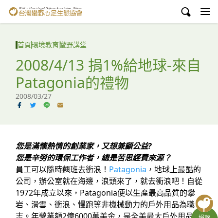
台灣蠻野心足生態協會
認識蠻野
首頁
環境教育
蠻野講堂
議題與行動
2008/4/13 捐1%給地球-來自
Patagonia的禮物
環境教育
2008/03/27
白海豚媽祖宮
支持蠻野
您是滿懷熱情的創業家，又想兼顧公益?
English
您是辛勞的環保工作者，總是苦思經費來源？
員工可以隨時翹班去衝浪！
Patagonia
，地球上最酷的
臉書
公司，辦公室就在海邊，浪頭來了，就去衝浪吧！自從
1972年成立以來，Patagonia便以生產最高品質的攀
YouTube
岩、滑雪、衝浪、慢跑等非機械動力的戶外用品為職
志。年營業額2億6000萬美金，是全美最大戶外用品公
捐款