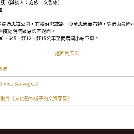
談（與談人：方儉、文魯彬）
室
國路穿過忠誠公園，右轉沿忠誠路一段至忠義街右轉，穿過雨農國
醫院陽明院區急診室對面。
、606、645、紅12、紅15公車至雨農國小站下車。
返回列表頁
放流
s-Sauvages》
地復育《文化恐怖份子的文資願景》