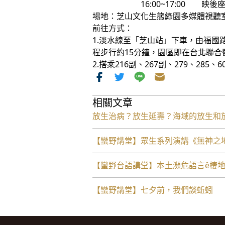
16:00~17:00 映後座
場地：芝山文化生態綠園多媒體視聽
前往方式：
1.淡水線至「芝山站」下車，由福
程步行約15分鐘，園區即在台北聯合
2.搭乘216副、267副、279、285
相關文章
放生治病？放生延壽？海域的放生和
【蠻野講堂】眾生系列演講《無神之地 Vie
【蠻野台語講堂】本土瀕危語言ê棲
【蠻野講堂】七夕前，我們談蚯蚓