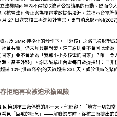
及立法機關兩年內不得採取違背公投結果的行動。然而令人遺憾
過《核管法》修正案為核電重啟提供法源，並指示台電準
 月 27 日送交核三再運轉計畫書，更有消息顯示明(202
力即國力及 SMR 神格化的炒作下，「返核」之路已被形塑
、社會共識」仍未見具體對策，這三原則會不會因此淪為
的國家」會不會淪為「我那小小多核電的國家」？唯一令
產業外移」。謝志誠拿出台電每日數據指出：自非核之日(202
容量率超過 10%(供電充裕)的天數超過 331 天，處於供電吃
春拒絕再次被迫承擔風險
維 回憶到核三廠停機的那一天。他形容：「地方一切如常
為看見「巨獸的吐息」——解聯歸零時，從核三廠排出的