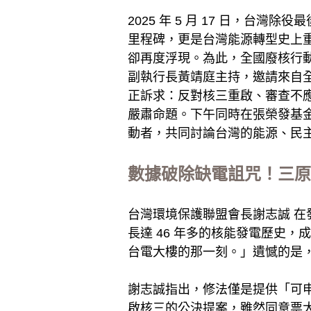
2025 年 5 月 17 日，台
里程碑，更是台灣能源轉型史上
卻再度浮現。為此，全國廢核行動平
副執行長黃靖庭主持，邀請來自全
正訴求：反對核三重啟、審查不
嚴肅命題。下午同時在張榮發基
動者，共同討論台灣的能源、民
數據破除缺電詛咒！三原
台灣環境保護聯盟會長謝志誠 
長達 46 年多的核能發電歷史
台電大樓的那一刻。」遺憾的是
謝志誠指出，修法僅是提供「可
啟核三的公決提案，雖然同意票大