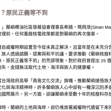
？原民正義等不到
蘭嶼椰油社區發展協會理事長希婻・瑪飛洑(Sinan Mav
處理前，任何重啟核電政策都是對蘭嶼的再次傷害。
場自威權時期設置至今從未真正解決，且當年是在未充分
，族人透過請願、提案與和平抗議，要求推動《蘭嶼核廢
，原民正義等不到」的荒謬現象。對於政府曾提出 25 
消失，金錢無法取代土地、海洋與族人的健康權。
當台灣政府高舉「南島文化交流」旗幟，推動蘭嶼達悟族
文化與海洋精神時，許多蘭嶼族人心中卻有一種深沉的矛
向國際展示，另一方面，卻讓蘭嶼承受數十年的核廢料存
徵時，蘭嶼的土地與海岸，卻仍堆放著威權時代遺留下來