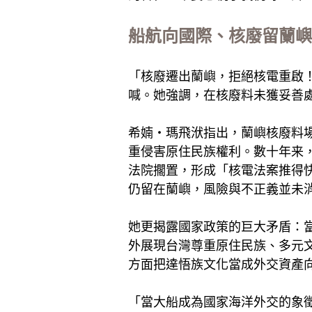
船航向國際、核廢留蘭嶼
「核廢遷出蘭嶼，拒絕核電重啟！」
喊。她強調，在核廢料未獲妥善
希婻・瑪飛洑指出，蘭嶼核廢料
重侵害原住民族權利。數十年来
法院擱置，形成「核電法案推得快
仍留在蘭嶼，風險與不正義並未
她更揭露國家政策的巨大矛盾：
外展現台灣尊重原住民族、多元
方面把達悟族文化當成外交資產
「當大船成為國家海洋外交的象