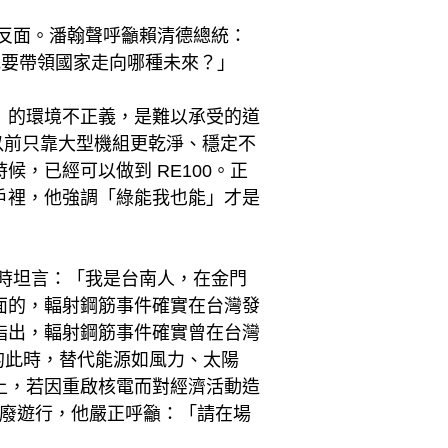
反面。潘翰聲呼籲賴清德總統：
他要帶領國家走向哪種未來？」
」的環境不正義，是難以承受的道
比以前只靠大型機組更乾淨、穩定不
，已經可以做到 RE100。正
戶裡，他強調「綠能我也能」才是
時坦言：「我是台南人，在金門
面的，輻射鋼筋事件確實在台灣發
指出，輻射鋼筋事件確實曾在台灣
識的此時，替代能源如風力、太陽
上，若因重啟核電而對經濟活動造
核廢遊行，他嚴正呼籲：「請在場