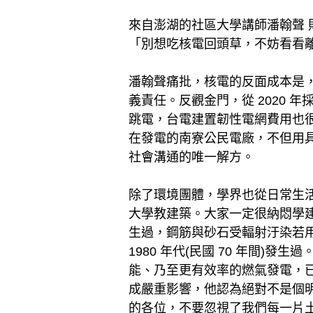
來自澎湖的社區大學講師潘翰聲
「別想吃核電回頭草，不妨看看離
潘翰聲痛批，核電的反面成本是
義責任。反觀金門，從 2020
跳電，台電建置韌性電網費用也很
在發電的南寮公民電廠，不但用
社會溝通的唯一解方。
除了環境團體，學界也從日常生
大學教建築。大家一定很納悶學
生過，鋼筋與砂石受輻射汙染若
1980 年代(民國 70 年間
能、乃至更有效率的燃氣發電，
成嚴重影響，他認為絕對不是個明
的各位，不要忽視了我們每一片