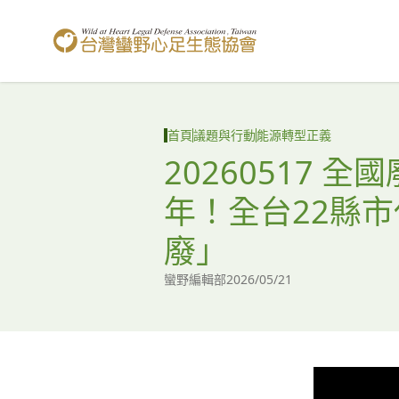
台灣蠻野心足生態協會
首頁
議題與行動
能源轉型正義
20260517
年！全台22縣
廢」
蠻野編輯部
2026/05/21