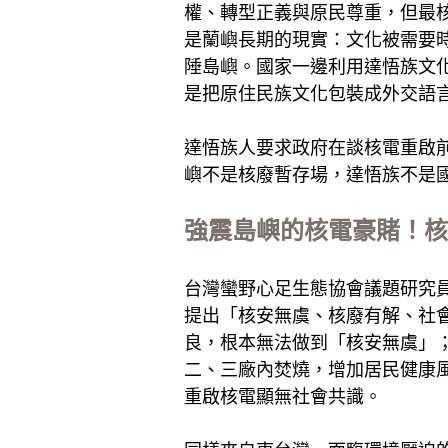
權、轉型正義與原民尊重，但最
是蘭嶼長期的現實：文化被需要
陲島嶼。國家一邊利用達悟族文
是把原住民族文化包裝成外交語
達悟族人要求政府在談核電重啟
嶼不是核廢暫存場，達悟族不是
強震島嶼的核電豪賭！核
台灣蠻野心足生態協會議題研究
提出「核安無虞、核廢有解、社
良，根本無法做到「核安無虞」
二、三廠內焚燒，增加居民健康
重啟核電顯無社會共識。