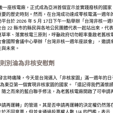
灣除役最後一座核電廠，正式成為亞洲首個宣示並實踐廢核的國家
重要的歷史時刻。然而，在台灣成功達成零核電滿一週年
台於 2026 年 5 月 17日下午一點舉辦「台灣非核
台 22 縣市的縣民與各地公民團體代表一起站出來，代
應草率、落實核電三原則，呼籲政府切勿輕率重啟老舊核
金會國際會議中心舉辦「台灣非核一週年座談會」，邀請
主與未來。
則別淪為非核安慰劑
在發言時痛陳，今天是台灣邁入「非核家園」滿一週年的日
，成為東亞第一個實現非核家園的國家。「還記得我們滿懷
，隨之而來的藍白聯手修法，為老舊核電廠開啟了可申請
申請再運轉」的管道。其是否申請再運轉的決定權仍然落
於不同意票，但並未通過投票權人數 1/4 的門檻，表