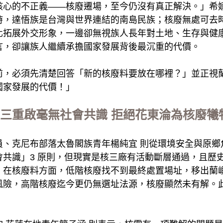
核心的不正義——核廢遷場，至今仍沒有真正解決。」希
時，達悟族是台灣與世界連結的南島民族；核廢無處可去
化拓展外交形象，一邊卻無視族人長年對土地、生存與健
言，卻讓族人繼續承擔國家發展背後最沉重的代價。
前，必須先清楚回答「新的核廢料要放在哪裡？」並正視
國家發展的代價！」
三重啟毫無社會共識 拒絕花東淪為核廢犧
員、克尼布部落太魯閣族青年楊純宜 則從環境安全與原鄉
會共識」3 原則，但現實是核三廠有活動斷層通過，且歷
；在核廢料方面，低階核廢找不到最終處置場址，移出蘭
風險，高階核廢迄今更仍無選址法源，核廢顯然未有解。