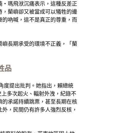
婻・瑪飛洑沉痛表示，這種反差正
時，蘭嶼卻又被當成可以犧牲的邊
康的吶喊，這不是真正的尊重，而
蘭嶼長期承受的環境不正義，「蘭
牲品
角度提出批判。她指出，賴總統
史上多次起火、輻射外洩，紀錄不
嶼的承諾持續跳票，甚至長期在核
此外，民間仍有許多人強烈反核，