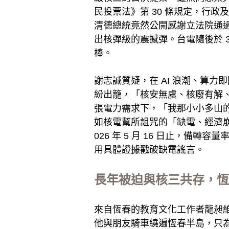
民投票法》第 30 條規定，行政
清德總統竟然公開感謝立法院通
出核彈級的震撼彈。台電隨後於 3
棒。
謝志誠質疑，在 AI 浪潮、算
紛出籠，「核安無虞、核廢有解
張電力需求下，「我那小小多山
如核電幫所詛咒的「缺電、經濟崩盤、
026 年 5 月 16 日止，備轉
用具體證據戳破缺電謠言。
長年被迫與核三共存，恆
來自恆春的教育文化工作者龍昶
他與朋友騎車繞遍恆春半島，只