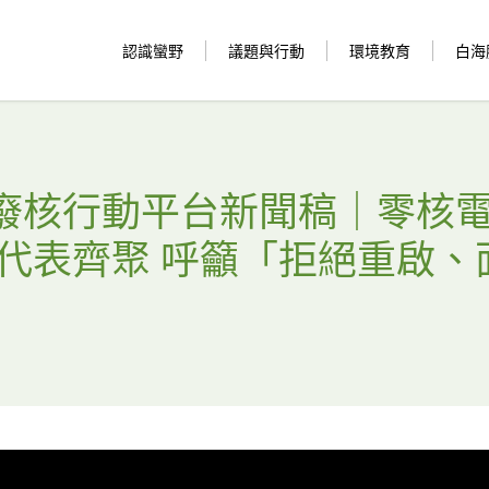
認識蠻野
議題與行動
環境教育
白海
 全國廢核行動平台新聞稿｜零核
市代表齊聚 呼籲「拒絕重啟、