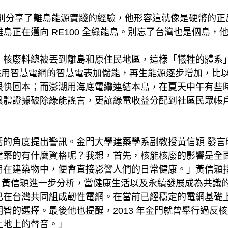
 則分享了離島能源實踐的經驗，他形容這就像是硬幣的正
島正在邁向 RE100 全綠能島。別忘了台灣也是個島，
，核廢料總被丟到離島和原住民地區，這樣「犧牲的體系
 年採用智慧電網的智慧電表加儲能，再生能源逐步增加，
快回本；而澎湖用海底電纜連結本島，在夏天中午有些時候
具體證據破除綠能謠言，更讓綠電收益分配到社區民眾帳
活的角度提出警訊。金門大學建築學系副教授黃信穎 發言
建築的有什麼資格呢？我想，首先，核能核廢的影響是全
用在建築物中，便會直接影響人們的日常健康。」黃信穎
)發生過。黃信穎進一步分析，當健康生活以及永續發展成為共
已在台灣共同組成韌性電網。在當前已經穩定的電網基礎
智的選擇。最後他也提醒，2013 年金門就曾舉行過反
土地上的聲音。」