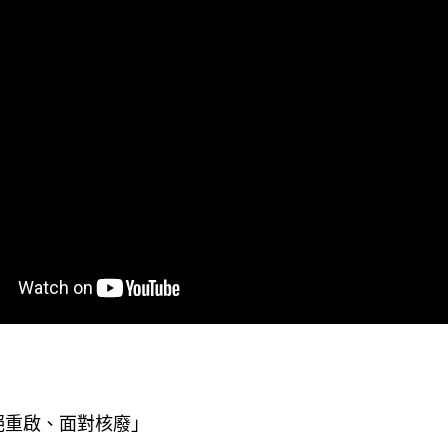
拒絕重啟、面對核廢」