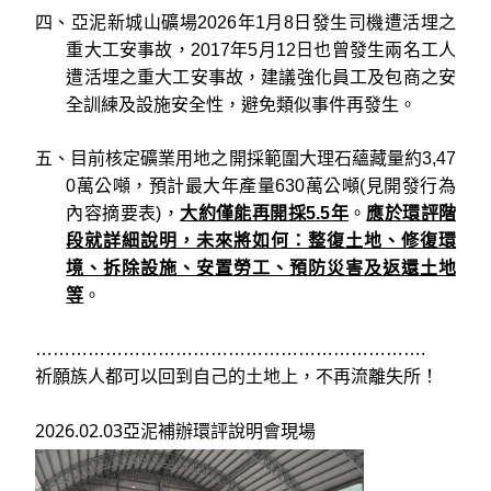
四、亞泥新城山礦場2026年1月8日發生司機遭活埋之
重大工安事故，2017年5月12日也曾發生兩名工人
遭活埋之重大工安事故，建議強化員工及包商之安
全訓練及設施安全性，避免類似事件再發生。
五、目前核定礦業用地之開採範圍大理石蘊藏量約3,47
0萬公噸，預計最大年產量630萬公噸(見開發行為
內容摘要表)，
大約僅能再開採5.5年
。
應於環評階
段就詳細說明，未來將如何：整復土地、修復環
境、拆除設施、安置勞工、預防災害及返還土地
等
。
………………………………………………………….
祈願族人都可以回到自己的土地上，不再流離失所！
2026.02.03亞泥補辦環評說明會現場