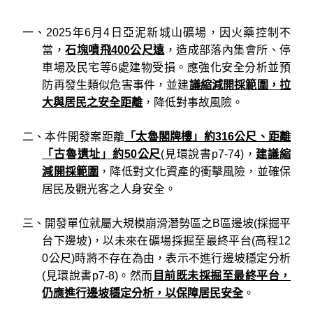
一、2025年6月4日亞泥新城山礦場，因火藥控制不
當，
石塊噴飛400公尺遠
，造成部落內集會所、停
車場及民宅等6處建物受損。應強化安全分析並預
防再發生類似危害事件，並建
議縮減開採範圍，拉
大與居民之安全距離
，降低對事故風險。
二、本件開發案距離
「太魯閣牌樓」約316公尺、距離
「古魯遺址」約50公尺
(見環說書p7-74)，
建議縮
減開採範圍
，降低對文化資產的衝擊風險，並確保
居民及觀光客之人身安全。
三、開發單位就屬大規模崩滑潛勢區之B區邊坡(採掘平
台下邊坡)，以未來在礦場採掘至最終平台(高程12
0公尺)時將不存在為由，表示不進行邊坡穩定分析
(見環說書p7-8)。然而
目前既未採掘至最終平台，
仍應進行邊坡穩定分析，以保障居民安全
。