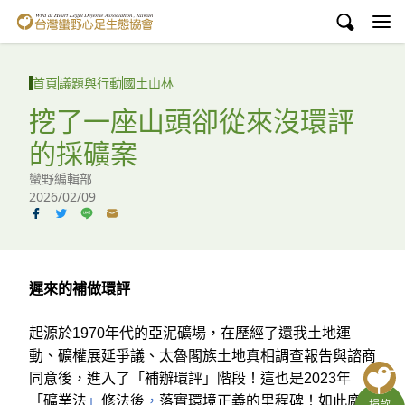
台灣蠻野心足生態協會
認識蠻野
首頁
議題與行動
國土山林
議題與行動
挖了一座山頭卻從來沒環評
的採礦案
環境教育
蠻野編輯部
白海豚媽祖宮
2026/02/09
支持蠻野
English
遲來的補做環評
臉書
起源於1970年代的亞泥礦場，在歷經了還我土地運
動、礦權展延爭議、太魯閣族土地真相調查報告與諮商
YouTube
同意後，進入了「補辦環評」階段！這也是2023年
「礦業法
」
修法後
，
落實環境正義的里程碑！如此龐大
捐款