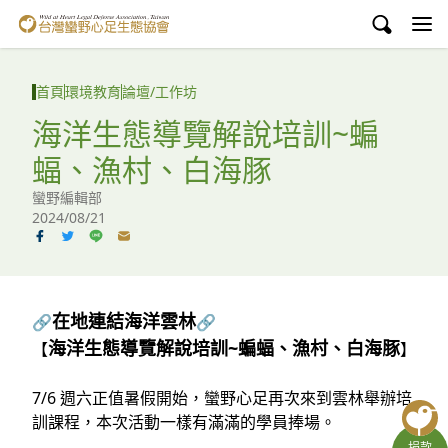
台灣蠻野心足生態協會
認識蠻野
首頁
環境教育
論壇/工作坊
議題與行動
海洋生態導覽解說培訓~蝙
蝠、漁村、白海豚
環境教育
蠻野編輯部
白海豚媽祖宮
2024/08/21
支持蠻野
English
在地連結海洋雲林
🔗
🔗
海洋生態導覽解說培訓~蝙蝠、漁村、白海豚
【
】
臉書
7/6 週六正值暑假開始，蠻野心足再次來到雲林舉辦培
YouTube
訓課程，本次活動一樣有滿滿的學員捧場。
捐款