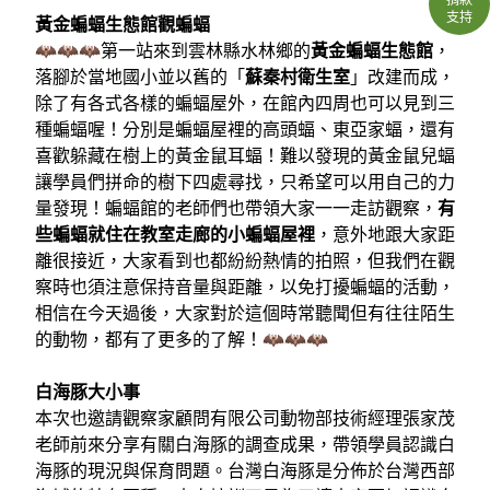
支持
黃金蝙蝠生態館觀蝙蝠
🦇🦇🦇第一站來到雲林縣水林鄉的
黃金蝙蝠生態館
，
落腳於當地國小並以舊的「
蘇秦村衛生室
」改建而成，
除了有各式各樣的蝙蝠屋外，在館內四周也可以見到三
種蝙蝠喔！分別是蝙蝠屋裡的高頭蝠、東亞家蝠，還有
喜歡躲藏在樹上的黃金鼠耳蝠！難以發現的黃金鼠兒蝠
讓學員們拼命的樹下四處尋找，只希望可以用自己的力
量發現！蝙蝠館的老師們也帶領大家一一走訪觀察，
有
些蝙蝠就住在教室走廊的小蝙蝠屋裡
，意外地跟大家距
離很接近，大家看到也都紛紛熱情的拍照，但我們在觀
察時也須注意保持音量與距離，以免打擾蝙蝠的活動，
相信在今天過後，大家對於這個時常聽聞但有往往陌生
的動物，都有了更多的了解！🦇🦇🦇
白海豚大小事
本次也邀請觀察家顧問有限公司動物部技術經理張家茂
老師前來分享有關白海豚的調查成果，帶領學員認識白
海豚的現況與保育問題。台灣白海豚是分佈於台灣西部