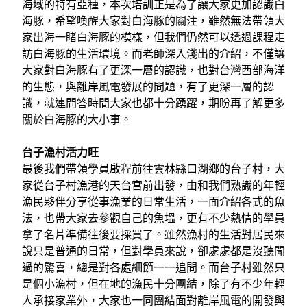
海域的特有亞種，本次培訓正是為了讓大家更加認識白
海豚，希望喚醒大家對白海豚的關注，雖然無法帶領大
家出海一睹白海豚的模樣，但我們仍然可以透過課程走
訪白海豚的生活環境。而老師深入淺出的介紹，不僅讓
大家對白海豚有了更深一層的認識，也對台灣西部海洋
的生態，與離岸風電發展的問題，有了更深一層的認
識，就連問答時間大家也都十分踴躍，期盼再了解更多
關於白海豚的大小事。
台子漁村活力旺
最後我們帶領學員啟程前往雲林縣口湖鄉的台子村，大
家從台子村漁港的天台宮前出發，由和我們熟識的年輕
漁民夥伴分享從事漁業的日常生活，一面介紹各式的魚
法，也帶大家去參觀自己的魚塭，更有不少熱情的學員
拿了名片準備往後要採買了。雖然漁村的生活對居民來
說只是普通的日常，但對學員來說，卻處處都是沒聽聞
過的驚喜，總是對各處細節一一追問。而台子村雖然只
是個小漁村，但在地的漁民十分團結，除了有不少年輕
人承接家業外，大家也一同團結面對離岸風電的開發與