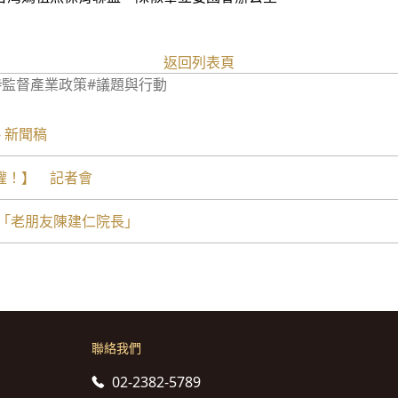
返回列表頁
#監督產業政策
#議題與行動
 新聞稿
權！】 記者會
喊「老朋友陳建仁院長」
聯絡我們
02-2382-5789