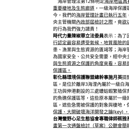
海岸管理法第12條明定
海岸地區具
重要棲地及生態廊道
，一級海岸保護
今，我們的
海岸管理計畫已執行五年
央主管機關
內政部屆檢討之際
，竟
欲
的行為我們強力譴責！
時代力量陳椒華立法委員
表示：為了
行認定最容易遭受氣候、地質風險的
患、漁業與生態資源的匱竭等；海岸
為國家安全、公共安全需要，經中央
與生態資源之保護的角度來看，容易
保護區。
彰化縣環境保護聯盟總幹事施月英
提
區，是位於離岸3海浬內屬於一級白
王功與伸港劃設的三處螻蛄蝦繁殖保
的魚礁保護區等，這些原本屬於一級
區，遮些急需被保護的對象與棲地，
保護、大開破壞海洋開發之鑰
(key)
，
台灣蠻野心足生態協會專職律師蔡雅
畫第一次通盤檢討（草案）公聽會簡