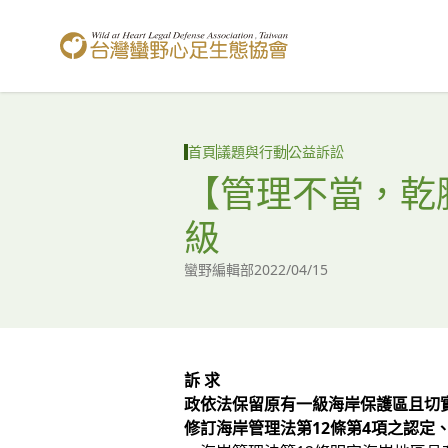
台灣蠻野心足生態協會
首頁
議題與行動
公益訴訟
【管理不當，乾
級
蠻野編輯部
2022/04/15
訴 求
政依法保留原有一級海岸保護區且切
修訂海岸管理法第12條第4項之認