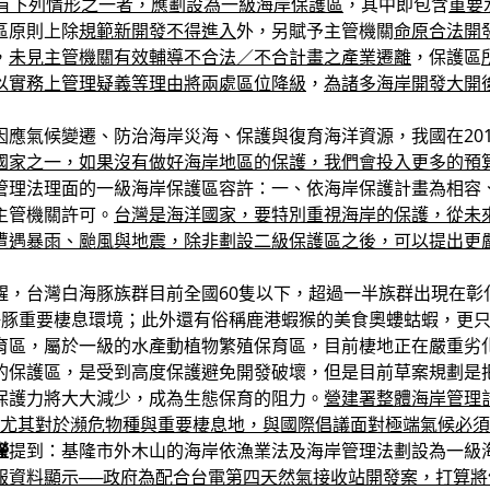
有下列情形之一者，應劃設為一級海岸保護區
，其中即包含
重要
區原則上除
規範新開發不得進入
外，另賦予主管機關
命原合法開
，
未見主管機關有效輔導不合法／不合計畫之產業遷離
，保護區
以實務上管理疑義等理由將兩處區位降級
，
為諸多海岸開發大開
因應氣候變遷、防治海岸災海、保護與復育海洋資源，我國在20
國家之一，如果沒有做好海岸地區的保護，我們會投入更多的預
管理法理面的一級海岸保護區容許：一、依海岸保護計畫為相容
主管機關許可。
台灣是海洋國家，要特別重視海岸的保護，從未
遭遇暴雨、颱風與地震，除非劃設二級保護區之後，可以提出更
醒，台灣白海豚族群目前全國60隻以下，超過一半族群出現在彰
海豚重要棲息環境；此外還有俗稱鹿港蝦猴的美食奧螻蛄蝦，更
育區，屬於一級的水產動植物繁殖保育區，目前棲地正在嚴重劣
的保護區，是受到高度保護避免開發破壞，但是目前草案規劃是
保護力將大大減少，成為生態保育的阻力。
營建署整體海岸管理
尤其對於瀕危物種與重要棲息地，與國際倡議面對極端氣候必須
瀅
提到：基隆市外木山的海岸依漁業法及海岸管理法劃設為一級
報資料顯示──政府為配合台電第四天然氣接收站開發案，打算