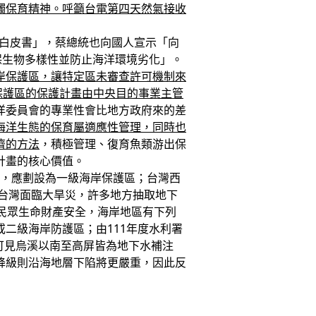
觸保育精神。呼籲台電第四天然氣接收
策白皮書」，蔡總統也向國人宣示「向
保生物多樣性並防止海洋環境劣化」。
岸保護區，讓特定區未審查許可機制來
保護區的保護計畫由中央目的事業主管
洋委員會的專業性會比地方政府來的差
海洋生態的保育屬適應性管理，同時也
濟的方法
，積極管理、復育魚類游出保
計畫的核心價值。
區，應劃設為一級海岸保護區；台灣西
年台灣面臨大旱災，許多地方抽取地下
民眾生命財產安全，海岸地區有下列
二級海岸防護區；由111年度水利署
可見烏溪以南至高屏皆為地下水補注
降級則沿海地層下陷將更嚴重，因此反