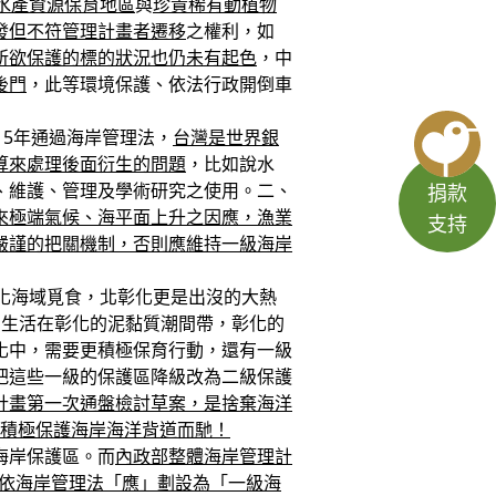
水產資源保育地區
與
珍貴稀有動植物
發但不符管理計畫者遷移
之權利，如
所欲保護的標的狀況也仍未有起色
，中
後門
，此等環境保護、依法行政開倒車
15年通過海岸管理法，
台灣是世界銀
算來處理後面衍生的問題
，比如說水
、維護、管理及學術研究之使用。二、
捐款
來極端氣候、海平面上升之因應，漁業
支持
嚴謹的把關機制，否則應維持一級海岸
化海域覓食，北彰化更是出沒的大熱
只生活在彰化的泥黏質潮間帶，彰化的
化中，需要更積極保育行動，還有一級
把這些一級的保護區降級改為二級保護
計畫第一次通盤檢討草案，是捨棄海洋
積極保護海岸海洋背道而馳！
海岸保護區。而
內政部整體海岸管理計
將依海岸管理法「應」劃設為「一級海