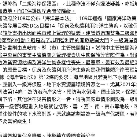
，調降為「二級海岸保護區」。此種作法不僅有違法疑義，亦牴
海造地，而非保護區配合開發降級。
國政府於108年公布「海洋基本法」，109年通過「國家海洋政
續發展目標SDGs目標14「保育及永續利用海洋生態系，以確
以
該計畫指出因面臨實務上管理的疑義，建議透過調整為二級海
態保育的推動？還是為了非明智利用的開發敞開大門
？
一級海岸
護計畫則由直轄市、縣（市）主管機關擬訂。
試問中主管機關海
強中央目的事業主管機關之管理權責與生態保護等實際作為，對
救漁業資源枯竭及海洋生物多樣性喪失，最簡單、最有效及最經
」的願景目標，保育及永續利用海洋生態系是我們整體海岸管理
根據《海岸管理法》第12條的要求：海岸地區具若為地下水補注
，應劃入一級海保區，地下水資源屬環境資源之一，尤其2021
同法第14條：為防治海岸災害，預防海水倒灌、國土流失，保護
層下陷、其他潛在災害情形之一者，得視其嚴重情形劃設為一級或
第一級管制區劃入地段就包括彰、雲 、嘉、 南、高市等地段，
補注條件的地下水管制區，原就應該劃設為一級海岸保護區，若
不要當留級生！
台灣媽祖魚保育聯盟、陳椒華立委國會辦公室