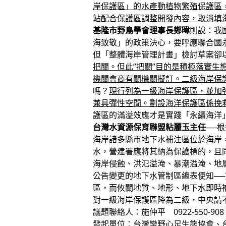
岸保護區」的水產動植物繁殖保護區
站配合保護區調整開發內容，取消填
基隆市野鳥學會理事長鄭暐
則說：我
海致敬」的政策決心，要呼應聯合國永
但「整體海岸管理計畫」檢討草案卻
把關。但此”把關”目的是積極落實生
機關會商有關機關擬訂。二級海岸保
嗎？
現行列為一級海岸保護區，並加
兼具彈性空間。劃設海洋保護區係挽
護區的滿溢效應才是實踐「永續海洋
台灣水資源保育聯盟粘麗玉主任
──
海岸諸多縣市地下水補注區位於海岸
水，營建署應將其納為保護標的，且
海岸侵蝕、洪氾溢淹、暴潮溢淹、地
公告變更的地下水管制區總表便知──
區，而攸關地質、地形、地下水即時
對一級海岸保護區降為二級，中央請
議題聯絡人：施仲平 0922-550-908
發起單位：台灣蠻野心足生態協會、