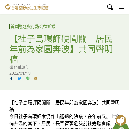
台灣蠻野心足生態協會
認識蠻野
首頁
議題與行動
公益訴訟
議題與行動
【社子島環評硬闖關 居民
年前為家園奔波】共同聲明
環境教育
稿
白海豚媽祖宮
蠻野編輯部
2022/01/19
支持蠻野
English
臉書
【社子島環評硬闖關 居民年前為家園奔波】共同聲明
稿
YouTube
今日社子島環評案仍作出通過的決議，在年前又加上疫
情升溫的當下，居民、長輩冒著危險前往旁聽會議，卻
捐款