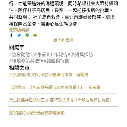
行，才能營造好的溝通環境，同時希望社會大眾持續關
注、陪伴社子島居民、長輩，一起迎接後續的挑戰。
共同聲明： 社子島自救會、臺北市議員黃郁芬、環境
權保障基金會、蠻野心足生態協會
蠻野編輯部
返回列表頁
關鍵字
#協會動態
#大事記
#工作報告
#演講與採訪
#環境政策與法律
#議題與行動
相關文章
三接海岸利用許可案發回更審記者會 - 新聞稿
【環境部 升格前應先還我公民參與權！】 記者會
樂生院民持監院糾正文 至行政院呼喊「老朋友陳建仁院長」
落實國家人權行動計畫辦理情形