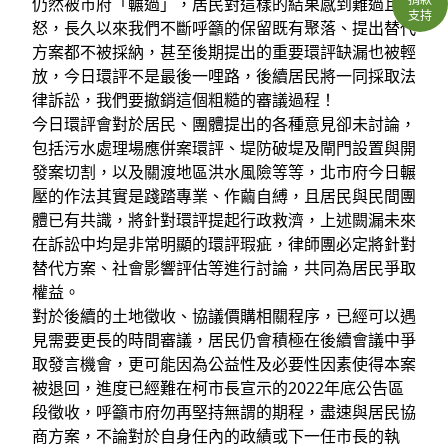
仍然被市府「輾過」，居民對這樣的結果感到難過且憤
支持
怒，長久以來我們不斷呼籲的保留既有聚落、提出替代
方案都不被採納，甚至後期提出的重要環評缺漏也被輕
放，今日環評不是最後一哩路，後續居民將一同採取法
律訴訟，我們要撤銷這個粗糙的審議過程！
今日環評會對於居民、團體提出的各種意見卻未討論，
包括污水處理場應併案環評、堤防破堤及閘門設置與開
發案切割，以及關渡地區洪水風險等等，北市府今日輾
壓的作法其實是踐踏專業、作繭自縛，且居民與民間團
體已有共識，將針對環評提起行政救濟，上述闕漏未來
在訴訟中均是非常明顯的環評瑕疵，律師團必定將針對
替代方案、社會影響評估等進行討論，共同為居民爭取
權益。
對於後續的土地徵收、協議價購相關程序，已經可以遇
見需要更長的時間審議，居民仍會積極在後續會議中爭
取發言機會，更可能因為公益性及必要性因素使得本案
被退回，進度已經難在柯市長宣示的2022年底公告區
段徵收，呼籲市府勿再堅持無謂的期程，盡速與居民協
商方案，不論對於自身任內的政績或下一任市長的執