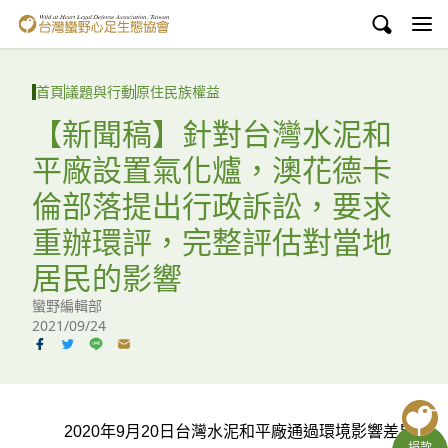
台灣蠻野心足生態協會
認識蠻野
首頁
議題與行動
原住民族權益
議題與行動
【新聞稿】針對台灣水泥和
平廠設置氣化爐，澳花德卡
環境教育
倫部落提出行政訴訟，要求
白海豚媽祖宮
重辦環評，完整評估對當地
支持蠻野
居民的影響
蠻野編輯部
English
2021/09/24
臉書
YouTube
2020年9月20日台灣水泥和平廠通過環境影響差異
捐款