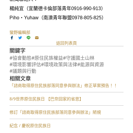
楊純宜（宜蘭德卡倫部落青年0916-990-913）
Piho‧Yuhaw（南澳青年聯盟0978-805-825）
蠻野編輯部
返回列表頁
關鍵字
#協會動態
#原住民族權益
#守護國土山林
#環境影響評估
#環境政策與法律
#能源與資源
#議題與行動
相關文章
「諮商取得原住民族部落同意參與辦法」修正草案預告！！
8/9世界原住民族日 【巴奈回家的省思】
修訂「諮商取得原住⺠族部落同意參與辦法」陋規
紀念 / 慶祝原住民族日