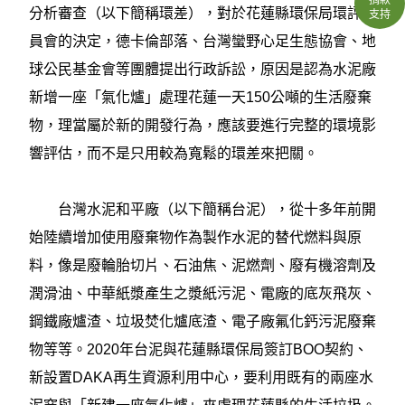
分析審查（以下簡稱環差），對於花蓮縣環保局環評委
支持
員會的決定，德卡倫部落、台灣蠻野心足生態協會、地
球公民基金會等團體提出行政訴訟，原因是認為水泥廠
新增一座「氣化爐」處理花蓮一天150公噸的生活廢棄
物，理當屬於新的開發行為，應該要進行完整的環境影
響評估，而不是只用較為寬鬆的環差來把關。
台灣水泥和平廠（以下簡稱台泥），從十多年前開
始陸續增加使用廢棄物作為製作水泥的替代燃料與原
料，像是廢輪胎切片、石油焦、泥燃劑、廢有機溶劑及
潤滑油、中華紙漿產生之漿紙污泥、電廠的底灰飛灰、
鋼鐵廠爐渣、垃圾焚化爐底渣、電子廠氟化鈣污泥廢棄
物等等。2020年台泥與花蓮縣環保局簽訂BOO契約、
新設置DAKA再生資源利用中心，要利用既有的兩座水