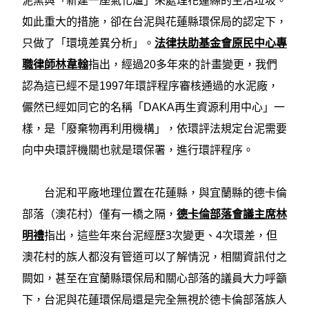
泥窯與「新建一座氣化爐」來處理花蓮縣的生活垃圾。
如此重大的措施，卻在台泥與花蓮縣環保局的認定下，
只做了「環境差異分析」。
法律扶助基金會原民中心專
職律師林韋翰
指出，經過20多年來的計畫變更，我們
認為這已經不是1997年環評程序審核通過的水泥廠，
儼然已經如同它的名稱「DAKA再生資源利用中心」一
樣，是「廢棄物再利用機構」，依環評法規定台泥需要
向中央環評機關也就是環保署，進行環評程序。
台泥和平廠地理位置在花蓮縣，與宜蘭縣的德卡倫
部落（澳花村）僅有一橋之隔，
德卡倫部落會議主席林
3次變更、4次環差，
明禮
指出，這些年來台泥經歷
但
澳花村的族人都沒有管道可以了解情況，相關資訊付之
闕如，甚至在宜蘭縣環保局和關心部落的議員大力呼籲
下，台泥與花蓮環保局還是完全無視於德卡倫部落族人