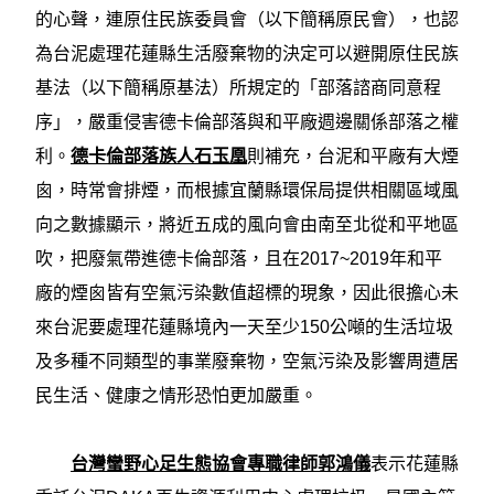
的心聲，連原住民族委員會（以下簡稱原民會），也認
為台泥處理花蓮縣生活廢棄物的決定可以避開原住民族
基法（以下簡稱原基法）所規定的「部落諮商同意程
序」，嚴重侵害德卡倫部落與和平廠週邊關係部落之權
利。
德卡倫部落族人石玉凰
則補充，台泥和平廠有大煙
囪，時常會排煙，而根據宜蘭縣環保局提供相關區域風
向之數據顯示，將近五成的風向會由南至北從和平地區
吹，把廢氣帶進德卡倫部落，且在2017~2019年和平
廠的煙囪皆有空氣污染數值超標的現象，因此很擔心未
來台泥要處理花蓮縣境內一天至少150公噸的生活垃圾
及多種不同類型的事業廢棄物，空氣污染及影響周遭居
民生活、健康之情形恐怕更加嚴重。
台灣蠻野心足生態協會專職律師郭鴻儀
表示花蓮縣