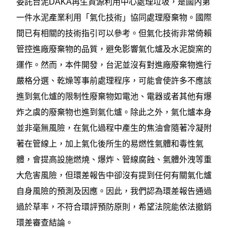
委託台泥DAKA再生資源利用中心處理垃圾，是國內第
一件水泥產業利用「氣化技術」協同處理廢棄物。國際
間已有相關的技術指引可以參考。但氣化技術非常倚賴
管控進廠廢棄物的品質，避免影響氣化爐及水泥旋窯的
運作。然而，本件開發，台泥並沒有對進廠廢棄物進行
嚴格分選、乾燥等事前處理程序，可能會使許多不應該
進到氣化爐的限制性廢棄物如電池、電器或者其他有爆
炸之虞的廢棄物也進到氣化爐。除此之外，氣化爐本身
並非毫無風險，在氣化過程中產生的焦油會隨著冷凝附
著在管線上，加上氣化後所生的易燃性氣體和毒性氣
體，會提高設施燃燒、爆炸、管線腐蝕、氣體外洩等重
大危害風險，但環差報告中卻沒有提到任何有關氣化爐
自身風險的預測及因應。因此，我們認為環差報告通過
過於草率，不符合環評預防原則，希望法院能依法撤銷
環差審查結論。