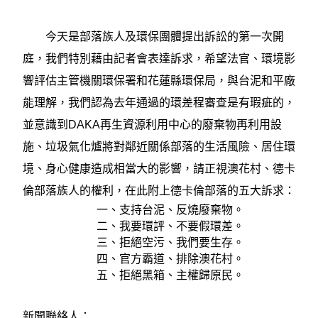
今天是部落族人及環保團體提出訴訟的第一次開
庭，我們特別藉由記者會表達訴求，希望法官、環境影
響評估主管機關環保署和花蓮縣環保局，與台泥和平廠
能理解，我們認為去年通過的環差程審查是有瑕疵的，
並意識到DAKA再生資源利用中心的廢棄物再利用設
施、垃圾氣化爐將對鄰近關係部落的生活風險、居住環
境、身心健康造成相當大的影響，請正視澳花村、德卡
倫部落族人的權利，在此附上德卡倫部落的五大訴求：
一、支持台泥、反燒廢棄物。
二、我要環評、不要假環差。
三、拒絕空污、我們要生存。
四、官方霸道、排除澳花村。
五、拒絕黑箱、主權歸原民。
新聞聯絡人：