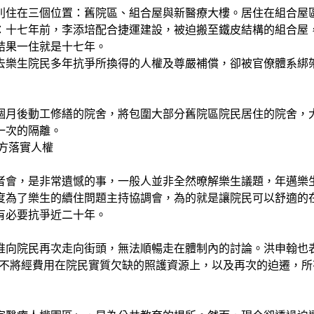
別住在三個位置：舊院區、組合屋與新醫療大樓。居住在組合屋
：十七年前，李添培配合捷運建設，被迫搬至鐵皮結構的組合屋
結果一住就是十七年。
去樂生院民多年抗爭所換得的人權及尊嚴補償，卻被官僚體系綁
個月後動工修繕的院舍，將包圍大部分舊院區院民居住的院舍，
一次的隔離。
方落實人權
者會，是非常遺憾的事，一般人並非全然暸解樂生議題，年邁樂
度為了樂生的續住問題主持協調會，為的就是讓院民可以舒適的
有必要抗爭近二十年。
推向院民再次走向街頭，無法順暢走在體制內的討論。洪申翰也
生院不將經費用在院民實質欠缺的照護資源上，以及再次的迫遷，