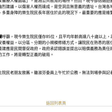
家醫療人權園區」，是為公共教育的場所。然而，現今卻透過迫
強烈建議，以傷害人權而達成，是空洞且無意義的遺址。台灣各
、多重身障的樂生院民長年居住於此的現況下，最重要的應是維
瀅
呼籲，現今樂生院民僅存85位，且平均年齡高達八十歲以上，
安養權益，以分區、分期的小規模修繕方式，讓院民在熟悉的居
重建應是民間督促政府，政府承認錯誤並提出以賠償義務為責任
的工作，將是轉型正義的破局。
生院民老朋友敘舊。雖淑芬委員上午忙於公務，無法到場參與記
返回列表頁