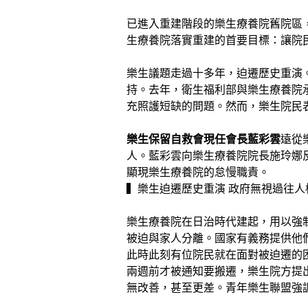
已進入重建階段的樂生療養院舊院區
生療養院落實重建的首要目標：讓院
樂生議題走過十多年，迫遷歷史重演
持。去年，衛生福利部與樂生療養院承
充照護短缺的問題。然而，樂生院民
樂生保留自救會現任會長藍彩雲
遠從
人。藍彩雲向樂生療養院院長施玲娜
顯現樂生療養院的怠慢職責。
▍樂生迫遷歷史重演 政府無視過往人
樂生療養院在日治時代建起，用以強
被迫與家人分離。國家有義務提供他
此時此刻有位院民就在面對被迫遷的
兩週前才被通知要搬遷，樂生院方提
無改善，甚至更差。青年樂生聯盟強