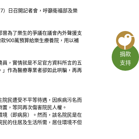
7）日召開記者會，呼籲衛福部及樂
都曾為了樂生的爭議在議會內外聲援支
款900萬預算給樂生療養院，用以補
捐款
支持
務員，實情就是不足官方資料所言的五
。」作為醫療專業者卻如此哄騙，再再
生院民遭受不平等待遇，因疾病污名而
倒置，等同再次傷害院民人權。
環境（即病房）。然而，該名院民是在
院民的住居及生活所需，居住環境不但