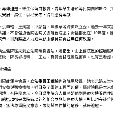
，再傳迫遷。樂生保留自救會、青年樂生聯盟等民間團體於今（1
民安居、續住、就地安老，得到應有尊嚴。
。洪申翰、王婉諭、邱顯智、陳椒華等跨黨派立委，過去一年來
諾，不會強迫舊院區院民遷離舊院區；衛福部更在110年度，撥
表示，目前照護人力或照顧服務員薪資並無任何改變。
樂生舊院區來到立法院現身說法，她指出，山上舊院區的照顧服
反映，院長卻指稱：「工友、職員會替院民洗窗戶，也算是看護
權傷痛
制隔離漢生病患。
立法委員王婉諭
也為院民發聲，她表示過去樂
們安養與醫療權益。近日為了重建工程而迫遷、驅趕院民是本末
困境：有院民表示，今日樂生院方人員將帶他到醫療大樓看居住
出的選項卻是舊院區以外的組合屋與新醫療大樓。對比現在該位
調，無法尊重院民意志、限制其居住權的遷移，就是迫遷。