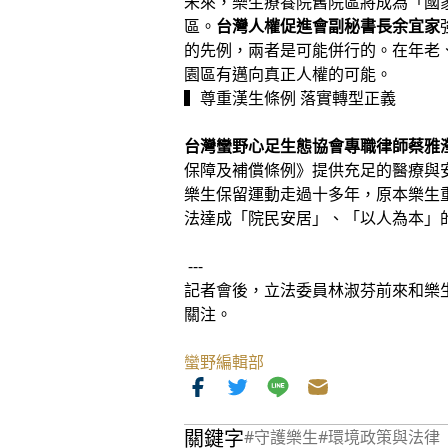
未來，樂生療養院舊院區將成為「國
區。
台灣人權促進會副秘書長余宜家
的先例，兩者是可能併行的。在年老
園區有邁向真正人權的可能。
▍尊重漢生條例 落實轉型正義
台灣蠻野心足生態協會專職律師蔡雅
保障及補償條例》提供充足的醫療與
樂生保留運動走過十多年，原本樂生
法達成「院民安居」、「以人為本」
---
記者會後，立法委員林淑芬前來和樂
關注。
蠻野編輯部
關鍵字
#守護樂生
#環境政策與法律