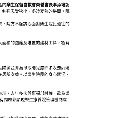
區的
樂生保留自救會榮譽會長李添培
認
，勉強忍受狹小、冬冷夏熱的房間。院
架，院方不願誠心面對樂生院民過往的
大面積的圍籬及堆置的建材工料，極有
生院民並非為爭取曝光度而多次走向體
在居所安養。以樂生院民的身心狀況，
表示，去年多次與衛福部討論，欲為樂
所有問題都顯現樂生療養院管理機制腐