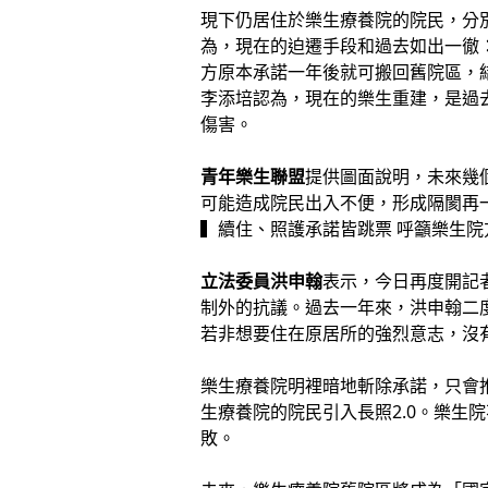
現下仍居住於樂生療養院的院民，分
為，現在的迫遷手段和過去如出一徹
方原本承諾一年後就可搬回舊院區，
李添培認為，現在的樂生重建，是過
傷害。
青年樂生聯盟
提供圖面說明，未來幾
可能造成院民出入不便，形成隔閡再
▍續住、照護承諾皆跳票 呼籲樂生院
立法委員洪申翰
表示，今日再度開記
制外的抗議。過去一年來，洪申翰二
若非想要住在原居所的強烈意志，沒
樂生療養院明裡暗地斬除承諾，只會
生療養院的院民引入長照2.0。樂
敗。