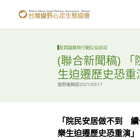
台灣蠻野心足生態協會
首頁
議題與行動
公益訴訟
(聯合新聞稿) 
生迫遷歷史恐重
蠻野編輯部
2021/03/17
「院民安居做不到 續
樂生迫遷歷史恐重演」