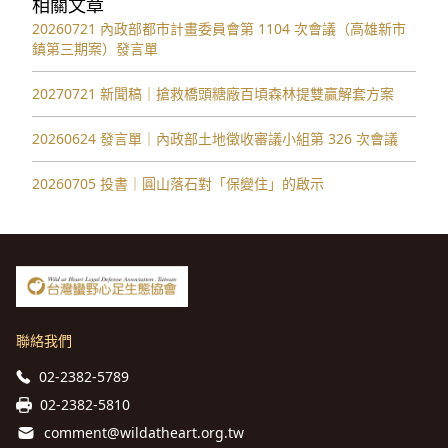
相關文章
20260721 內政部都市計畫委員會第 1104 次會議（高雄新市
鎮第三期案）發言單
20270721 新聞稿｜搶救橋頭糖廠百頃森林提雙贏解套方案
20260624 發言單｜內政部土地徵收審議小組第 326 次會議
20260705 投書｜圓山落石對「保變住」的啟示
聯絡我們
02-2382-5789
02-2382-5810
comment@wildatheart.org.tw