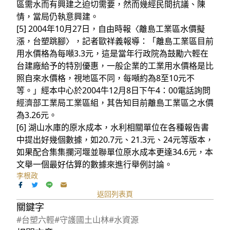
區需水而有興建之迫切需要，然而幾經民間抗議、陳
情，當局仍執意興建。
[5] 2004年10月27日，自由時報〈離島工業區水價擬
漲，台塑跳腳〉，記者歐祥義報導：「離島工業區目前
用水價格為每噸3.3元，這是當年行政院為鼓勵六輕在
台建廠給予的特別優惠，一般企業的工業用水價格是比
照自來水價格，視地區不同，每噸約為8至10元不
等。」經本中心於2004牛12月8日下午4：00電話詢問
經濟部工業局工業區組，其告知目前離島工業區之水價
為3.26元。
[6] 湖山水庫的原水成本，水利相關單位在各種報告書
中提出好幾個數據，如20.7元、21.3元、24元等版本，
如果配合集集攔河堰並聯單位原水成本更達34.6元，本
文舉一個最好估算的數據來進行舉例討論。
李根政
返回列表頁
關鍵字
#台塑六輕
#守護國土山林
#水資源