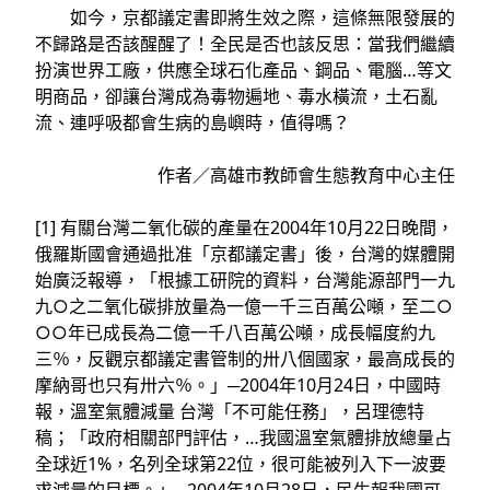
如今，京都議定書即將生效之際，這條無限發展的
不歸路是否該醒醒了！全民是否也該反思：當我們繼續
扮演世界工廠，供應全球石化產品、鋼品、電腦…等文
明商品，卻讓台灣成為毒物遍地、毒水橫流，土石亂
流、連呼吸都會生病的島嶼時，值得嗎？
作者／高雄市教師會生態教育中心主任
[1] 有關台灣二氧化碳的產量在2004年10月22日晚間，
俄羅斯國會通過批准「京都議定書」後，台灣的媒體開
始廣泛報導，「根據工研院的資料，台灣能源部門一九
九○之二氧化碳排放量為一億一千三百萬公噸，至二○
○○年已成長為二億一千八百萬公噸，成長幅度約九
三％，反觀京都議定書管制的卅八個國家，最高成長的
摩納哥也只有卅六％。」─2004年10月24日，中國時
報，溫室氣體減量 台灣「不可能任務」，呂理德特
稿；「政府相關部門評估，…我國溫室氣體排放總量占
全球近1%，名列全球第22位，很可能被列入下一波要