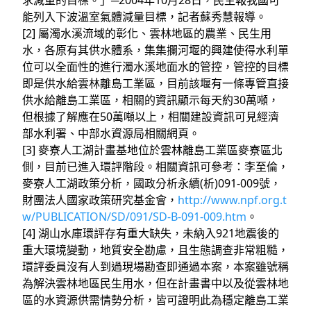
求減量的目標。」─2004年10月28日，民生報我國可
能列入下波溫室氣體減量目標，記者蘇秀慧報導。
[2] 屬濁水溪流域的彰化、雲林地區的農業、民生用
水，各原有其供水體系，集集攔河堰的興建使得水利單
位可以全面性的進行濁水溪地面水的管控，管控的目標
即是供水給雲林離島工業區，目前該堰有一條專管直接
供水給離島工業區，相關的資訊顯示每天約30萬噸，
但根據了解應在50萬噸以上，相關建設資訊可見經濟
部水利署、中部水資源局相關網頁。
[3] 麥寮人工湖計畫基地位於雲林離島工業區麥寮區北
側，目前已進入環評階段。相關資訊可參考：李至倫，
麥寮人工湖政策分析，國政分析永續(析)091-009號，
財團法人國家政策研究基金會，
http://www.npf.org.t
w/PUBLICATION/SD/091/SD-B-091-009.htm
。
[4] 湖山水庫環評存有重大缺失，未納入921地震後的
重大環境變動，地質安全勘慮，且生態調查非常粗糙，
環評委員沒有人到過現場勘查即通過本案，本案雖號稱
為解決雲林地區民生用水，但在計畫書中以及從雲林地
區的水資源供需情勢分析，皆可證明此為穩定離島工業