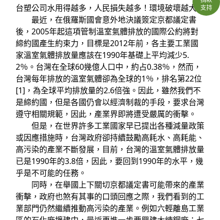
台塑公司水用得越多，人民損失越多！環境破壞越大！
支持
最近，在俄羅斯國會意外地決議簽定京都議定書
後，2005年起這項管制溫室氣體排放的國際公約將對
締約國產生約束力，目標是2012年前，各主要工業國
家溫室氣體排放量應該在1990年基礎上平均減少5.
2％。台灣在全球60幾億人口中，約占0.38％，然而，
台灣每年排放的溫室氣體卻為全球的1％，排名第22位
[1]，為全球平均排放量的2.6倍強。因此，雖然我們不
是締約國，但是各國仍會以經濟制裁的手段，要求台灣
遵守相關規範，因此，產業界即將遭受嚴厲的衝擊。
但是，在世界許多工業國家早已提出各種減量政策
或因應措施時，台灣政府卻持續鼓勵高耗水、高耗能、
高污染的產業不斷發展，目前，台灣的溫室氣體排放量
已是1990年的3.8倍，因此，要回到1990年的水平，幾
乎是不可能的任務。
同時，在舉國上下關切京都議定書可能帶來的產業
衝擊，政府也煞有其事的口頭回應之際，我們看到的工
業部門仍然繼續推動高污染的產業。例如六輕離島工業