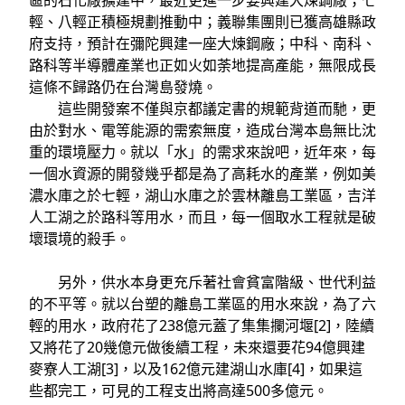
區的石化廠擴建中，最近更進一步要興建大煉鋼廠；七
輕、八輕正積極規劃推動中；義聯集團則已獲高雄縣政
府支持，預計在彌陀興建一座大煉鋼廠；中科、南科、
路科等半導體產業也正如火如荼地提高產能，無限成長
這條不歸路仍在台灣島發燒。
這些開發案不僅與京都議定書的規範背道而馳，更
由於對水、電等能源的需索無度，造成台灣本島無比沈
重的環境壓力。就以「水」的需求來說吧，近年來，每
一個水資源的開發幾乎都是為了高耗水的產業，例如美
濃水庫之於七輕，湖山水庫之於雲林離島工業區，吉洋
人工湖之於路科等用水，而且，每一個取水工程就是破
壞環境的殺手。
另外，供水本身更充斥著社會貧富階級、世代利益
的不平等。就以台塑的離島工業區的用水來說，為了六
輕的用水，政府花了238億元蓋了集集攔河堰[2]，陸續
又將花了20幾億元做後續工程，未來還要花94億興建
麥寮人工湖[3]，以及162億元建湖山水庫[4]，如果這
些都完工，可見的工程支出將高達500多億元。