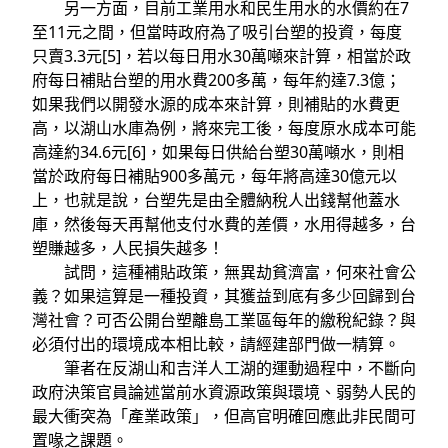
另一方面，目前工業用水和民生用水的水價約在7
至11元之間，但當時政府為了吸引台塑的投資，每度
只賣3.3元[5]，若以每日用水30萬噸來計算，相當於政
府每日補貼台塑的用水費200多萬，每年約達7.3億；
如果我們以開發水源的成本來計算，則補貼的水費更
高，以湖山水庫為例，將來完工後，每度原水成本可能
高達約34.6元[6]，如果每日供給台塑30萬噸水，則相
當於政府每日補貼900多萬元，每年將高達30億元以
上，也就是說，台塑先是由全體納稅人出錢幫他蓋水
庫，然後每天再幫他支付水費的差價，水用得越多，台
塑賺越多，人民損失越多！
試問，這種補貼政策，無異劫貧濟富，何來社會公
義？如果這算是一種投資，其獲益到底有多少回歸到台
灣社會？可否公開台塑離島工業區每年的繳稅紀錄？與
必須付出的環境成本相比較，請經建部門做一精算。
筆者在反湖山和吉洋人工湖的運動過程中，不斷向
政府決策官員論述當前水資源政策與環境、弱勢人民的
最大衝突為「產業政策」，但高官明確回應此非民間可
置喙之課題。