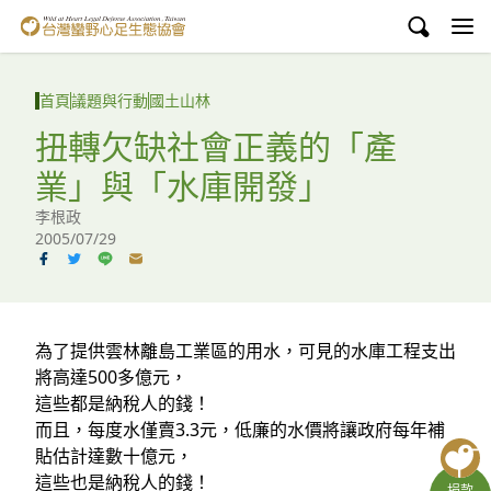
台灣蠻野心足生態協會
認識蠻野
首頁
議題與行動
國土山林
議題與行動
扭轉欠缺社會正義的「產
業」與「水庫開發」
環境教育
李根政
白海豚媽祖宮
2005/07/29
支持蠻野
English
為了提供雲林離島工業區的用水，可見的水庫工程支出
將高達500多億元，
臉書
這些都是納稅人的錢！
而且，每度水僅賣3.3元，低廉的水價將讓政府每年補
YouTube
貼估計達數十億元，
這些也是納稅人的錢！
捐款