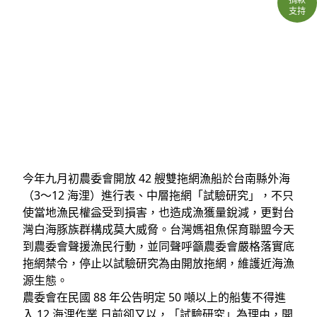
支持
今年九月初農委會開放 42 艘雙拖網漁船於台南縣外海
（3～12 海浬）進行表、中層拖網「試驗研究」，不只
使當地漁民權益受到損害，也造成漁獲量銳減，更對台
灣白海豚族群構成莫大威脅。台灣媽祖魚保育聯盟今天
到農委會聲援漁民行動，並同聲呼籲農委會嚴格落實底
拖網禁令，停止以試驗研究為由開放拖網，維護近海漁
源生態。
農委會在民國 88 年公告明定 50 噸以上的船隻不得進
入 12 海浬作業 日前卻又以，「試驗研究」為理由，開