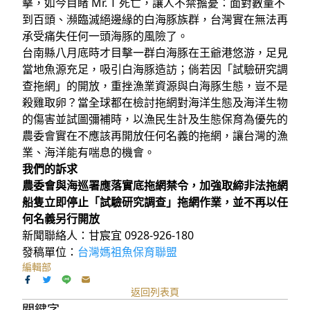
擊，如今目睹 Mr. T 死亡，讓人不禁擔憂：面對數量不
到百頭、瀕臨滅絕邊緣的白海豚族群，台灣實在無法再
承受痛失任何一頭海豚的風險了。
台南縣八月底時才目擊一群白海豚在王爺港悠游，足見
當地魚源充足，吸引白海豚造訪；倘若因「試驗研究調
查拖網」的開放，重挫漁業資源與白海豚生態，豈不是
殺雞取卵？當全球都在檢討拖網對海洋生態及海洋生物
的傷害並試圖彌補時，以漁民生計及生態保育為優先的
農委會實在不應該再開放任何名義的拖網，讓台灣的漁
業、海洋能有喘息的機會。
我們的訴求
農委會與海巡署應落實底拖網禁令，加強取締非法拖網
船隻立即停止「試驗研究調查」拖網作業，並不再以任
何名義另行開放
新聞聯絡人：甘宸宜 0928-926-180
發稿單位：
台灣媽祖魚保育聯盟
編輯部
返回列表頁
關鍵字