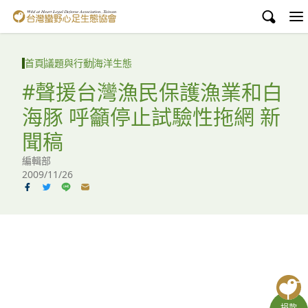
台灣蠻野心足生態協會
認識蠻野
首頁
議題與行動
海洋生態
議題與行動
#聲援台灣漁民保護漁業和白
海豚 呼籲停止試驗性拖網 新
環境教育
聞稿
白海豚媽祖宮
編輯部
2009/11/26
支持蠻野
English
臉書
YouTube
捐款