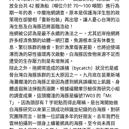
放全台共 42 艘漁船（噸位介於 70～100 噸間）進行為
期一年的表、中層拖網調查。原本是保護海洋生態的政
策現在卻變相「重新包裝」再出發，讓人憂心台灣的沿
海生態及白海豚恐將面臨浩劫！
拖網被公認為是最不永續的漁法之ㄧ，尤其近岸拖網將
許多經濟魚類的幼體一網打盡，魚源根本沒有休養生
息、繁衍族群的機會，對於漁業傷害甚鉅，也將迫使竭
澤而漁的惡性循環再次啟動，白海豚因食物來源不足而
遭受的生存壓力則是有增無減。
除此之外，拖網常造成的誤捕（bycatch）狀況也是威
脅台灣白海豚族群的五大原因之ㄧ。九月底在苗栗新埔
海灘擱淺的白海豚正是因為遭到網具誤纏加上飢餓、身
體虛弱無法掙脫而溺斃。根據福爾摩莎鯨保育研究小組
的調查成果，這頭擱淺的海豚是編號TW03 的「Mr.
T」，因為頭部有 T 字斑點而得此暱稱，是台灣開始做
白海豚研究以來第三頭成功辨識並紀錄的白海豚，對研
究團隊而言，就像一位認識多年的好朋友。去年我們在
雲林拍攝到一頭身上纏著網具的海豚，至今尚未再目