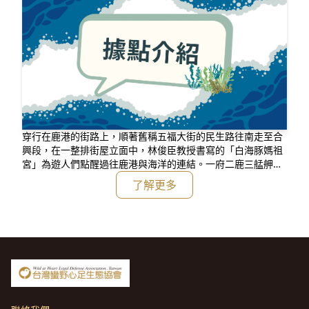
穿行在鹿港的街路上，順著舊稱五福大街的民生路往南走至合
興段，在一整排街屋立面中，林俊臣教授書寫的「白海豚媽祖
宮」為遊人們點醒過往鹿港與海洋的連結。一府二鹿三艋舺代
表台灣百年來對外貿易的重要出口，象徵這些城市依附海洋而
了解更多
興起的經貿開發，頻繁往來的船隻承載許多獨特傳統與文化，
交織出海港城市獨特的風貌。鹿港作為西海岸上最風格別緻的
古鎮，累積富饒多元的文化底蘊，也保留許多海岸聚落的生活
習慣與信仰，依附著海洋