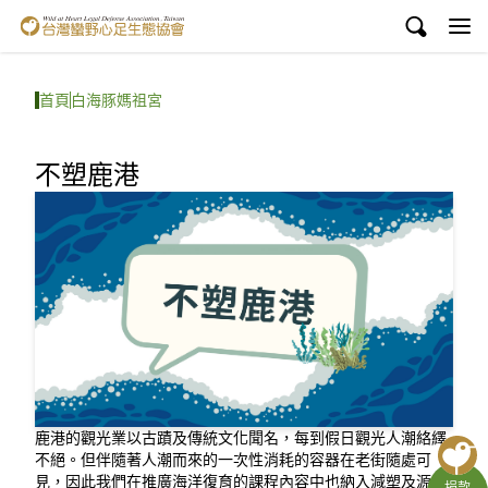
台灣蠻野心足生態協會
認識蠻野
首頁
白海豚媽祖宮
議題與行動
不塑鹿港
環境教育
白海豚媽祖宮
支持蠻野
English
臉書
鹿港的觀光業以古蹟及傳統文化聞名，每到假日觀光人潮絡繹
YouTube
不絕。但伴隨著人潮而來的一次性消耗的容器在老街隨處可
見，因此我們在推廣海洋復育的課程內容中也納入減塑及源頭
捐款