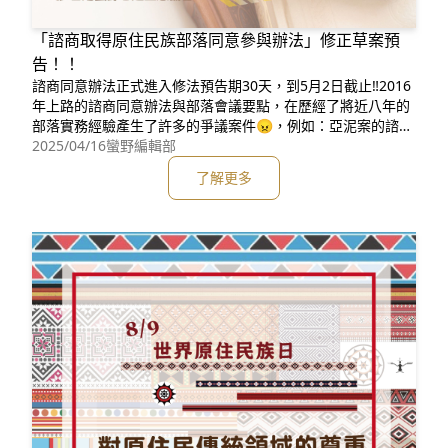
「諮商取得原住民族部落同意參與辦法」修正草案預
告！！
諮商同意辦法正式進入修法預告期30天，到5月2日截止‼️2016
年上路的諮商同意辦法與部落會議要點，在歷經了將近八年的
部落實務經驗產生了許多的爭議案件😠，例如：亞泥案的諮商
同意、卡大地布案件、德卡倫案件、潭南部落礦場案件⋯⋯等
2025/04/16
蠻野編輯部
等。爭議點從部落會議成員的認定、家戶長制度的投票、關係
了解更多
部落的認定、議決同意事項的流程、代行召集的問題與鄉公所
的協助等等，數不清的爭議也讓諮商同意辦法有重新進行修改
之必要。因此