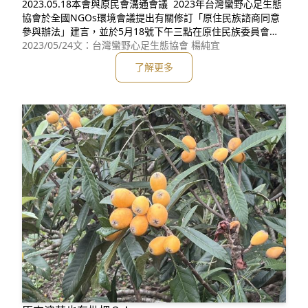
2023.05.18本會與原民會溝通會議 2023年台灣蠻野心足生態
協會於全國NGOs環境會議提出有關修訂「原住民族諮商同意
參與辦法」建言，並於5月18號下午三點在原住民族委員會召
開第一次溝通會議。 現場由原民會鍾副主委興華與綜合規劃
2023/05/24
文：台灣蠻野心足生態協會 楊純宜
處處長、專門委員、科長等六位一同與本會創辦人文魯彬、辦
了解更多
公室主任，以及議題負責人共同討論爭點。 過去三年多，本
會在部落實際參與「部落會議」所記錄下