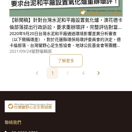
【新聞稿】針對台灣水泥和平廠設置氣化爐，澳花德卡
倫部落提出行政訴訟，要求重辦環評，完整評估對當地
2020年9月20日台灣水泥和平廠通過環境影響差異分析審查
居民的影響
（以下簡稱環差），對於花蓮縣環保局環評委員會的決定，德
卡倫部落、台灣蠻野心足生態協會、地球公民基金會等團體提
出行政訴訟，原因是認為水泥廠新增一座「氣化爐」處理花蓮
2021/09/24
蠻野編輯部
一天150公噸的生活廢棄物，理當屬於新的開發行為，應該要
了解更多
進行完整的環境影響評估，而不是只用較為寬鬆的環差來把
關。 台灣水泥和平廠（以下
1
/
4
聯絡我們