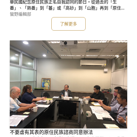
華民國紀念原住民族正名自我認同的節日。從過去的「生
番」、「熟番」到「蕃」或「高砂」到「山胞」再到「原住民
族」，無論名稱為何，都必須認知原住民族才是台灣真正的主
蠻野編輯部
人。數十年來原民爭取的「正名權、土地權、自治權」，後二
了解更多
項未竟之業，尚待各項細緻的法規建置，而貨真價實的「原住
民族諮商同意權」更是檢視是否落實土地權、自治權的真心誠
意、諮商同意權◆係為原住
不要虛有其表的原住民族諮商同意辦法