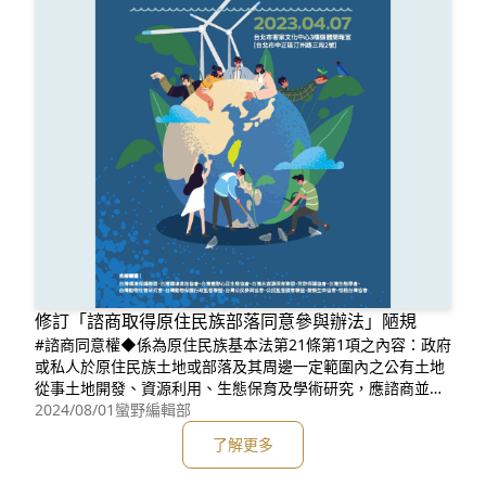
修訂「諮商取得原住⺠族部落同意參與辦法」陋規
#諮商同意權◆係為原住民族基本法第21條第1項之內容：政府
或私人於原住民族土地或部落及其周邊一定範圍內之公有土地
從事土地開發、資源利用、生態保育及學術研究，應諮商並取
得原住民族或部落同意或參與，原住民得分享相關利益。◆主
2024/08/01
蠻野編輯部
要目的是肯認原住民族之諮商同意權，保障原住民族對於土地
了解更多
與自然資源之權益。#台灣蠻野心足生態協會關注並參與修訂#
諮商取得原住民族部落同意參與辦法◆透過2023年全國NGOs