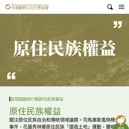
台灣蠻野心足生態協會
認識蠻野
議題與行動
環境教育
白海豚媽祖宮
支持蠻野
English
首頁
議題與行動
原住民族權益
臉書
原住民族權益
YouTube
關注原住民族自治和傳統領域議題。司馬庫斯風倒櫸木
事件、花蓮秀林鄉原住民族「還我土地」運動，蘭嶼達
捐款