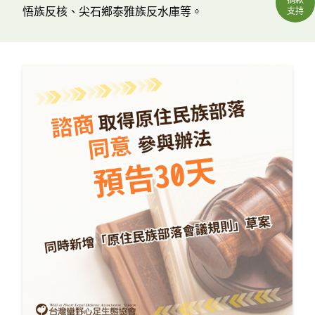
悟族反核、尖石鄉泰雅族反水庫等。
支持