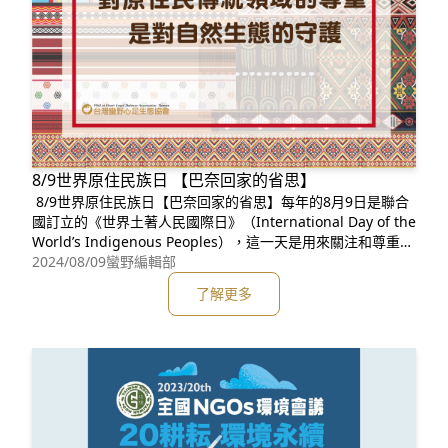
8/9世界原住民族日 【巴奈回家的省思】
8/9世界原住民族日【巴奈回家的省思】每年的8月9日是聯合
國訂立的《世界土著人民國際日》（International Day of the
World’s Indigenous Peoples），這一天是用來關注和尊重全
球各地的土著人民。土著人民是指那些在自己祖先的土地上生
2024/08/09
蠻野編輯部
活了很久的人，他們有自己獨特的語言和文化。土著人民這個
了解更多
詞是目前聯合國官網中文語言的用詞，在台灣則使用原