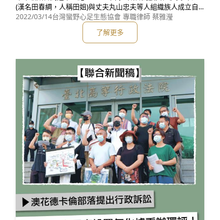
(漢名田春綢，人稱田姐)與丈夫丸山忠夫等人組織族人成立自
救會，發起「反亞泥‧還我土地」運動。 2004年本會成立
2022/03/14
台灣蠻野心足生態協會 專職律師 蔡雅瀅
後，開始協助世代居住耕作的土地遭亞泥佔據的太魯閣族人，
了解更多
辦理土地所有權移轉登記，同時研