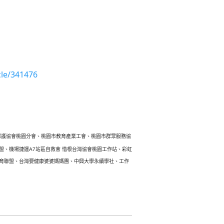
cle/341476
保護協會桃園分會、桃園市教育產業工會、桃園市群眾服務
協
盟、機場捷運
A7
站區自
救會 惜根台灣協會桃園工作站、彩虹
育聯盟、
台灣要健康婆婆媽媽團、中興大學永續學社、
工作