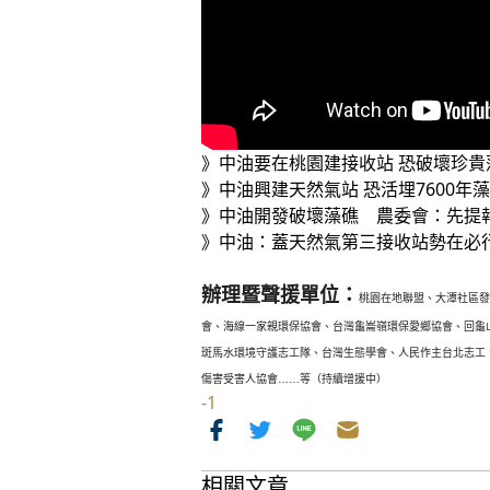
》中油要在桃園建接收站 恐破壞珍貴
》中油興建天然氣站 恐活埋7600
》中油開發破壞藻礁 農委會：先提
》中油：蓋天然氣第三接收站勢在必
辦理暨聲援單位：
桃園在地聯盟、大潭社區發
會、
海線一家親環保協會、台灣龜崙嶺環保愛鄉協會、
回龜
斑馬水環境守護志工隊、台灣生態學
會、人民作主台北志工
傷害受害人協會
…
…
等（持續增援中）
-1
相關文章