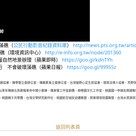
藻礁（
公民行動影音紀錄資料庫
）
http://news.pts.org.tw/arti
年藻礁（環境資訊中心）
http://e-info.org.tw/node/201360
報自然地景辦理（蘋果即時）
https://goo.gl/kdnTYh
行 不會破壞藻礁（蘋果日報）
https://goo.gl/999S5z
展協會、陳學聖立委辦
公室、陳賴素美立委辦公室、台灣蠻野心足生態協會、
環境法律人協
會、
荒野
山青年陣線
北鳥歌唱革命中壢小蜜蜂、陳家聲工作室劇團、
柳橙園文化工作室、
桃園國一甲線反興建聯
、桃園親子共學團、台灣文學研究創作社、
桃園航空城反迫遷聯盟、屏東環境保護聯盟、
台灣水資源保
返回列表頁