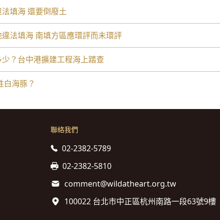
評違法填海 還要倒廢土
棲地違法填海 南填方區應環評而未環評
還剩多少？台中港擴建工程海上踏查
犧牲白海豚？
聯絡我們
02-2382-5789
02-2382-5810
comment@wildatheart.org.tw
100022 台北市中正區杭州南路一段63號9樓