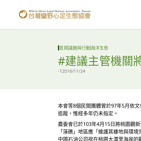
台灣蠻野心足生態協會
首頁
議題與行動
海洋生態
#建議主管機關
-1
2016/11/24
本會等8個民間團體曾於97年5月依
追蹤，惟經多年仍未指定。
農委會已於103年4月15日將桃園觀新
「藻礁」地區應「維護其棲地與環境
中國石油公司欲在桃園大潭里海岸的