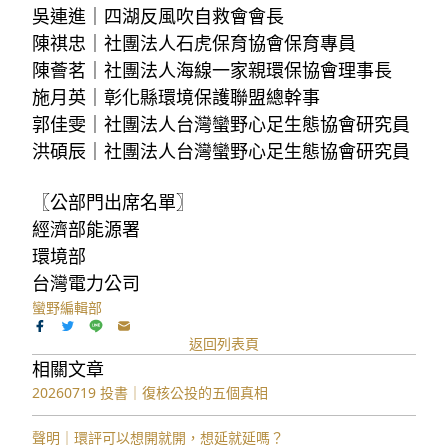
吳連進｜四湖反風吹自救會會長
陳祺忠｜社團法人石虎保育協會保育專員
陳薈茗｜社團法人海線一家親環保協會理事長
施月英｜彰化縣環境保護聯盟總幹事
郭佳雯｜社團法人台灣蠻野心足生態協會研究員
洪碩辰｜社團法人台灣蠻野心足生態協會研究員
〖公部門出席名單〗
經濟部能源署
環境部
台灣電力公司
蠻野編輯部
返回列表頁
相關文章
20260719 投書｜復核公投的五個真相
聲明｜環評可以想開就開，想延就延嗎？