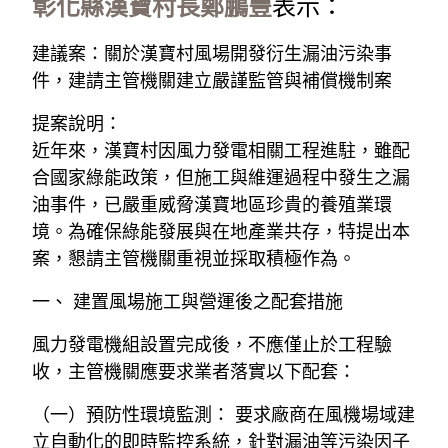
彰化縣漢寶村長鄭鵬豐
表示：
建議案：關於漢寶村風場開發衍生漏油污染事
件，建請主管機關建立嚴謹監管與補償機制案
提案說明：
近年來，漢寶村因風力發電相關工程進駐，雖配
合國家綠能政策，但施工與維運過程中發生之漏
油事件，已嚴重威脅漢寶地區珍貴的養殖業環
境。為確保綠能發展與在地產業共存，特提出本
案，懇請主管機關重視並採取積極作為。
一、 建置風場施工與營運後之配套措施
風力發電機組設置完成後，不應僅止於工程驗
收，主管機關應要求業者落實以下配套：
（一）預防性環境監測： 要求廠商在風機場域建
立自動化的即時監控系統，針對漏油等污染因子