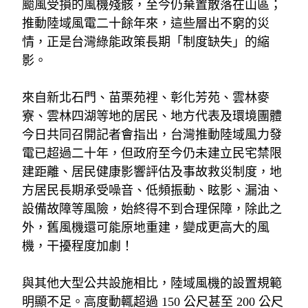
颱風受損的風機殘骸，至今仍棄置散落在山區；
推動陸域風電二十餘年來，這些層出不窮的災
情，正是台灣綠能政策長期「制度缺失」的縮
影。
來自新北石門、苗栗苑裡、彰化芳苑、雲林麥
寮、雲林四湖等地的居民、地方代表及環境團體
今日共同召開記者會指出，台灣推動陸域風力發
電已超過二十年，但政府至今仍未建立民宅禁限
建距離、居民健康影響評估及事故救災制度，地
方居民長期承受噪音、低頻振動、眩影、漏油、
設備故障等風險，始終得不到合理保障，除此之
外，舊風機還可能原地重建，變成更高大的風
機，干擾程度加劇！
與其他大型公共設施相比，陸域風機的設置規範
明顯不足。高度動輒超過 150 公尺甚至 200 公尺