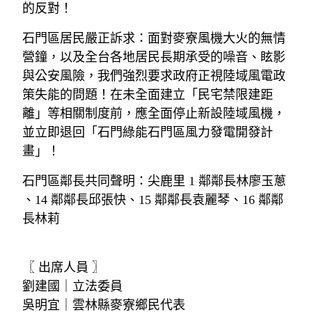
的反對！
石門區居民嚴正訴求：面對麥寮風機大火的無情
營鐘，以及全台各地居民長期承受的噪音、眩影
與公安風險，我們強烈要求政府正視陸域風電政
策失能的問題！在未全面建立「民宅禁限建距
離」等相關制度前，應全面停止新設陸域風機，
並立即退回「石門綠能石門區風力發電開發計
畫」！
石門區鄰長共同聲明：尖鹿里 1 鄰鄰長林廖玉蔥 
、14 鄰鄰長邱張快、15 鄰鄰長袁麗琴、16 鄰鄰
長林莉
〖 出席人員 〗
劉建國｜立法委員
吳明宜｜雲林縣麥寮鄉民代表