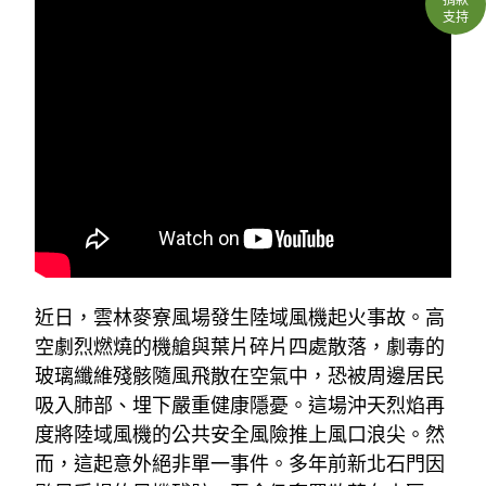
支持
近日，雲林麥寮風場發生陸域風機起火事故。高
空劇烈燃燒的機艙與葉片碎片四處散落，劇毒的
玻璃纖維殘骸隨風飛散在空氣中，恐被周邊居民
吸入肺部、埋下嚴重健康隱憂。這場沖天烈焰再
度將陸域風機的公共安全風險推上風口浪尖。然
而，這起意外絕非單一事件。多年前新北石門因