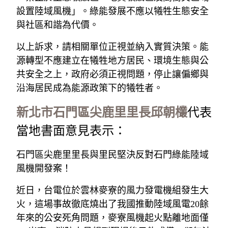
設置陸域風機」。綠能發展不應以犧牲生態安全
與社區和諧為代價。
以上訴求，請相關單位正視並納入實質決策。能
源轉型不應建立在犧牲地方居民、環境生態與公
共安全之上，政府必須正視問題，停止讓偏鄉與
沿海居民成為能源政策下的犧牲者。 
新北市石門區尖鹿里里長邱朝欉
代表
當地書面意見表示：
石門區尖鹿里里長與里民堅決反對石門綠能陸域
風機開發案！
近日，台電位於雲林麥寮的風力發電機組發生大
火，這場事故徹底燒出了我國推動陸域風電20餘
年來的公安死角問題，麥寮風機起火點離地面僅 