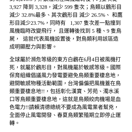
3,927 降到 3,328，減少 599 隻次；鳥類以鶴形目
減少 32.8%最多、其次鸛形目 減少 26.5%、 和鷹
形目減少23.7%，同時有   1,307 隻次差一點撞到
風機臨時改變飛行， 且運轉後找到 5 種、9 隻鳥
屍，  這就代表風機設置後，對鳥類利用該區造
成明顯壓力與影響。
全球屬於瀕危等級的東方白鸛在6月4日被風機打
死，就屬於鸛形目，對風機屬於敏感等級。國際
保育組織倡議風力發電要避免鳥類重要棲息地，
避開敏感物種活動範圍，台灣偏偏把風機蓋在鳥
類重要棲息地!!，包括彰化漢寶、芳苑、濁水溪
口等鳥類重要棲息地，這就是鳥類絞肉機場是血
色電力!!請賴清德總統不要成為風電業者幫兇，
全面停止風電開發、春夏鳥類繁殖期立即停止運
轉。