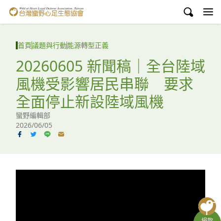
台灣蠻野心足生態協會
認識蠻野
首頁
議題與行動
能源轉型正義
議題與行動
20260605 新聞稿｜全台陸域
風機受影響居民串聯 要求
環境教育
全面停止新設陸域風機
白海豚媽祖宮
蠻野編輯部
2026/06/05
支持蠻野
English
臉書
YouTube
捐款