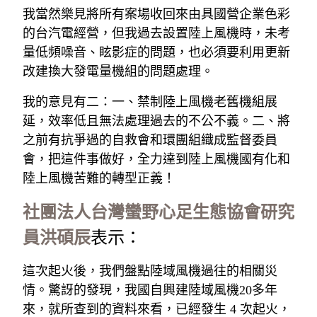
我當然樂見將所有案場收回來由具國營企業色彩
的台汽電經營，但我過去設置陸上風機時，未考
量低頻噪音、眩影症的問題，也必須要利用更新
改建換大發電量機組的問題處理。
我的意見有二：一、禁制陸上風機老舊機組展
延，效率低且無法處理過去的不公不義。二、將
之前有抗爭過的自救會和環團組織成監督委員
會，把這件事做好，全力達到陸上風機國有化和
陸上風機苦難的轉型正義！
社團法人台灣蠻野心足生態協會研究
員洪碩辰
表示：
這次起火後，我們盤點陸域風機過往的相關災
情。驚訝的發現，我國自興建陸域風機20多年
來，就所查到的資料來看，已經發生 4 次起火，