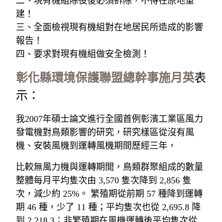
二、現有機組除役後必須拆除，不得在原地重
建！
三、全面檢視現有機組對在地居民所造成的影響
報告！
四、要求對現有機組做安全檢測！
彰化縣環境保護聯盟總幹事施月英
表
示：
我2007年碩士論文進行全國首例彰濱工業區風力
發電機對鳥類影響的研究，研究樣區從沒有風
機、安裝風機到運轉風機期間歷經三年，
比較無風力機與運轉期間，鳥類群聚組成的數量
整體每月平均隻次由 3,570 隻次降到 2,856 隻
次，減少約 25%。 繁殖期從前期 57 種降到運轉
期 46 種，少了 11 種；平均隻次也從 2,695.8 降
到 2,218.3；非繁殖期在風機運轉後平均隻次從 