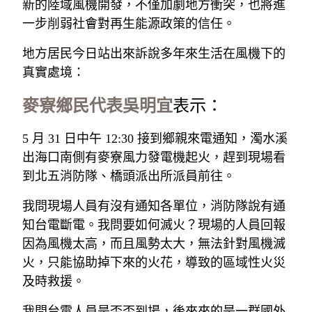
新的陸域風機開發，不僅加劇地方衝突，也將進
一步削弱社會對再生能源政策的信任。
地方居民今日站出來訴說多年來生活在風機下的
真實處境：
麥寮鄉民代表吳明宜
表示：
5 月 31 日中午 12:30 接到鄉親來電通知，濁水溪
出海口南側有麥寮風力發電機起火，趕到現場看
到北五消防隊、橋頭派出所派員前往。
我問現場人員有沒有通知各單位，消防隊說有通
知台電斷電。我問要如何滅火？現場的人員回報
因為風機太高，而且風勢太大，無法針對風機滅
火，只能協助掉下來的火花，導致的區域性火災
及時救援。
我問台電人員是否否到場，後來來的是一群國外