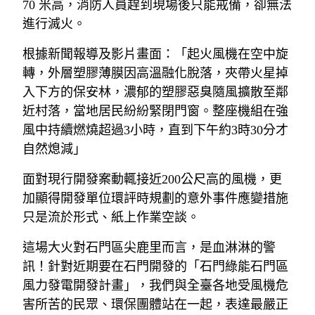
70 米高，消防人員趕到現場後只能戒備，卻無法
進行滅火。
根據新聞報導及影片畫面：「起火風機在空中旋
轉，外層塑膠薄膜因高溫融化脫落，夾帶火星掉
入下方的保安林，濃郁的塑膠惡臭隨風擴散至鄰
近村落，當地居民紛紛緊閉門窗。整座機組在強
風中持續燃燒超過3小時，直到下午約3時30分才
自然熄減」
面對現行開發案動輒接近200公尺高的風機，更
加顯得開發單位環評時規劃的意外事件應變措施
只是流於形式、紙上作業空談。
這場大火對石門區尖鹿里而言，是血淋淋的警
訊！針對近期要在石門開發的「石門綠能石門區
風力發電開發計畫」，我們與全臺各地受風機危
害所苦的民眾、環保團體站在一起，表達最嚴正