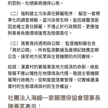
的罰則，杜絕廠商僥倖心態。
（二）強制建立污染責任歸屬程序： 擬定一套標
準化的調查規範，當污染發生時，能迅速釐清原
因並確立責任歸屬，不僅止於行政開罰，更應強
制業者負擔環境復育及賠償責任。
（三）落實資訊透明與公開： 監督機制需包含
「資訊公開」，所有監測數據及違規紀錄應定期
公告，接受地方民眾與主管機關的共同審核。
結語：漢寶村的養殖業是地方經濟的命脈，綠能
發展不應以犧牲在地環境為代價。敬請主管機關
展現行政魄力，從制度面落實管理，切實維護漢
寶村的生態環境與村民生存權益。
社團法人海線一家親環保協會理事長
陳薈茗
表示：