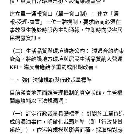
位，負責日常環境巡檢、設備維護監管。
建立單一通報窗口（單一窗口制）： 建立「通
報-受理-處置」三位一體機制，要求廠商必須在
事故發生後於時限內主動通報，並即時向受害居
民揭露資訊。
（二）生活品質與環境維護公約： 透過合約約束
廠商，將維護地方環境與居民生活品質納入營運
KPI，違反者應給予重罰或限期改善。
三、 強化法律規範與行政裁量標準
目前漢寶地區面臨管理機制的真空狀態，主管機
關應填補以下法規漏洞：
（一）訂定行政裁量具體標準： 針對施工單位造
成的漏油事件，明確化裁罰基準（即「行政裁量
系統」），依污染規模與影響面積，採取相對應