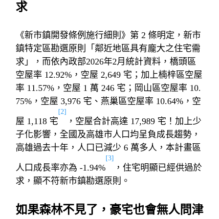
求
《新市鎮開發條例施行細則》第
2
條明定，新市
鎮特定區勘選原則「鄰近地區具有龐大之住宅需
求」，而依內政部
2026
年
2
月統計資料，橋頭區
空屋率
12.92%
，空屋
2,649
宅；加上楠梓區空屋
率
11.57%
，空屋
1
萬
246
宅；岡山區空屋率
10.
75%
，空屋
3,976
宅、燕巢區空屋率
10.64%
，空
[2]
屋
1,118
宅
，空屋合計高達
17,989
宅！加上少
子化影響，全國及高雄市人口均呈負成長趨勢，
高雄過去十年，人口已減少
6
萬多人，本計畫區
[3]
人口成長率亦為
-1.94%
，住宅明顯已經供過於
求，顯不符新市鎮勘選原則。
如果森林不見了，豪宅也會無人問津