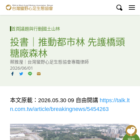
台灣蠻野心足生態協會
認識蠻野
首頁
議題與行動
國土山林
議題與行動
投書｜推動都市林 先護橋頭
糖廠森林
環境教育
蔡雅瀅｜台灣蠻野心足生態協會專職律師
白海豚媽祖宮
2026/06/01
支持蠻野
English
本文原載：
2026.05.30 09
自由開講
https://talk.lt
n.com.tw/article/breakingnews/5454263
臉書
YouTube
捐款