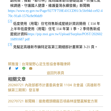
副院長：推動「都市林」成為國家韌性基礎建設，以強化氣
候調適、守護國人健康、維護臺灣永續發展」新聞稿
https://www.ey.gov.tw/Page/9277F759E41CCD91/3c5fe94d-ce92-4
70c-91a0-1576c8e90dd9
[2]
低度使用
（
用電
）
住宅待售新成屋統計資訊簡冊（
114
年
上半年低度使用（用電
）
住宅
114
年第
1
季、
2
季待售新成
屋統計資料
https://pip.moi.gov.tw/Upload/Surplus/POST/202602
16891687.pdf
[3]
見擬定高雄新市鎮特定區第三期細部計畫案第
3-21
頁。
蔡雅瀅｜台灣蠻野心足生態協會專職律師
返回列表頁
相關文章
20260721 內政部都市計畫委員會第 1104 次會議（高雄新市
鎮第三期案）發言單
20270721 新聞稿｜搶救橋頭糖廠百頃森林提雙贏解套方案