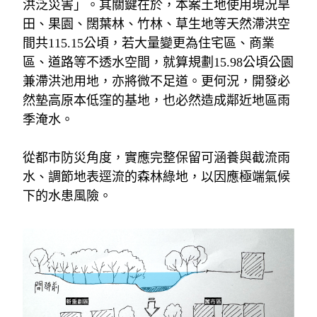
洪泛災害」。其關鍵在於，本案土地使用現況旱
田、果園、闊葉林、竹林、草生地等天然滯洪空
間共
115.15
公頃，若大量變更為住宅區、商業
區、道路等不透水空間，就算規劃
15.98
公頃公園
兼滯洪池用地，亦將微不足道。更何況，開發必
然墊高原本低窪的基地，也必然造成鄰近地區雨
季淹水。
從都市防災角度，實應完整保留可涵養與截流雨
水、調節地表逕流的森林綠地，以因應極端氣候
下的水患風險。