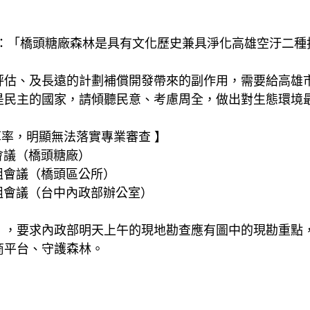
」
言：「橋頭糖廠森林是具有文化歷史兼具淨化高雄空汙二種
評估、及長遠的計劃補償開發帶來的副作用，需要給高雄
是民主的國家，請傾聽民意、考慮周全，做出對生態環境
與草率，明顯無法落實專業審查 】
現勘會議（橋頭糖廠）
四次小組會議（橋頭區公所）
五次小組會議（台中內政部辦公室）
」，要求內政部明天上午的現地勘查應有圖中的現勘重點
商平台、守護森林。