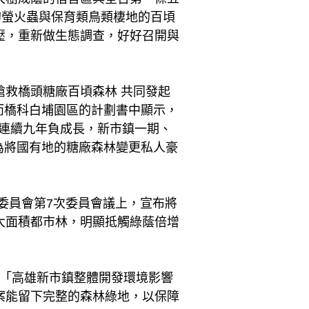
的螢火蟲與保育類鳥類棲地的百頃
壓，重新做生態調查，好好召開與
救橋頭糖廠百頃森林 共同發起
，而橋科白埔園區的計劃書中顯示，
，人口連續九年負成長，新市鎮一期、
認為將國有地的糖廠森林變更私人豪
策委員會第7次委員會議上，宣布將
大面積都市林，明顯抵觸綠蔭倍增
年「高雄新市鎮整體開發環境影響
案能留下完整的森林綠地，以保障