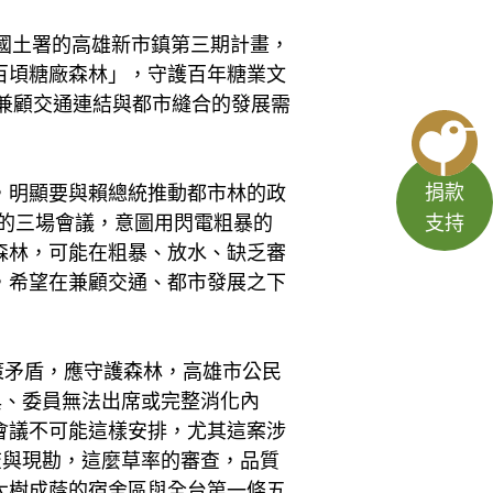
部國土署的高雄新市鎮第三期計畫，
百頃糖廠森林」，守護百年糖業文
時兼顧交通連結與都市縫合的發展需
捐款
，明顯要與賴總統推動都市林的政
支持
地的三場會議，意圖用閃電粗暴的
森林，可能在粗暴、放水、缺乏審
，希望在兼顧交通、都市發展之下
政策矛盾，應守護森林，高雄市公民
與、委員無法出席或完整消化內
會議不可能這樣安排，尤其這案涉
查與現勘，這麼草率的審查，品質
大樹成蔭的宿舍區與全台第一條五