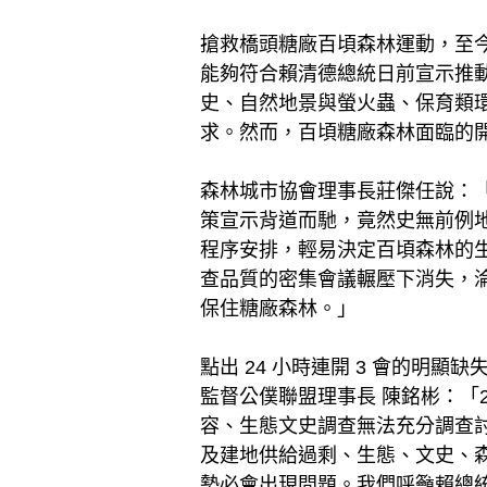
搶救橋頭糖廠百頃森林運動，至今
能夠符合賴清德總統日前宣示推
史、自然地景與螢火蟲、保育類環
求。然而，百頃糖廠森林面臨的
森林城市協會理事長莊傑任說：
策宣示背道而馳，竟然史無前例地
程序安排，輕易決定百頃森林的
查品質的密集會議輾壓下消失，
保住糖廠森林。」
點出 24 小時連開 3 會的
監督公僕聯盟理事長 陳銘彬：「
容、生態文史調查無法充分調查
及建地供給過剩、生態、文史、森
勢必會出現問題。我們呼籲賴總