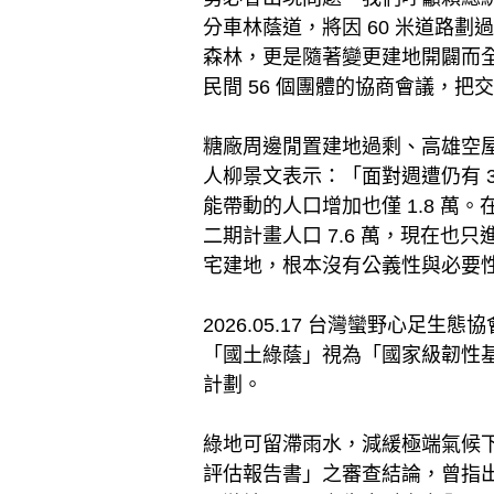
分車林蔭道，將因 60 米道路
森林，更是隨著變更建地開闢而
民間 56 個團體的協商會議，
糖廠周邊閒置建地過剩、高雄空
人柳景文表示：「面對週遭仍有 3
能帶動的人口增加也僅 1.8 萬。
二期計畫人口 7.6 萬，現在也
宅建地，根本沒有公義性與必要
2026.05.17 台灣蠻野心
「國土綠蔭」視為「國家級韌性
計劃。
綠地可留滯雨水，減緩極端氣候下
評估報告書」之審查結論，曾指