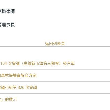
專職律師
盟理事長
返回列表頁
第 1104 次會議（高雄新市鎮第三期案）發言單
百頃森林提雙贏解套方案
審議小組第 326 次會議
變住」的啟示