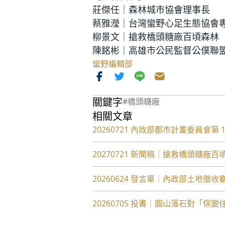
莊傑任｜森林城市協會理事長
蔡雅瀅｜台灣蠻野心足生態協會
柳景文｜搶救橋頭糖廠百頃森林
陳銘彬｜高雄市公民監督公僕聯
蠻野編輯部
關鍵字
#橋頭糖廠
相關文章
20260721 內政部都市計畫委員會
20270721 新聞稿｜搶救橋頭糖廠
20260624 發言單｜內政部土地徵收
20260705 投書｜圓山落石對「保