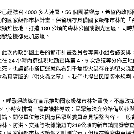
已經號召 4000 多人連署，56 個團體響應，希望內政
動的國家級都市林計畫，保留現存具備國家級都市林的「
頸雉棲地，打造 180 公頃的森林公園或觀光園區，同
開發危機卻更加嚴峻。
「此次內政部國土署的都市計畫委員會專案小組會議安排
在 24 小時內擠進現地勘查與第 4、5 次會議等分佈三
生死，也讓都市搭捷運就能看到千隻螢火蟲存在的螢火蟲
淪為真實版的『螢火蟲之墓』。我們也提出民間版本規劃
明顯缺失，呼籲賴總統在宣示推動國家級都市林計畫後，不應
24 小時安排場三場會議將導致：民眾無法充分準備與參
討論、開發單位無法因應民眾與委員意見調整內容。一般
林、防洪、交通等複雜議題的219公頃的新市鎮開發審
統，國家級都市林政策你才剛剛宣示，但現在糖廠中百棵