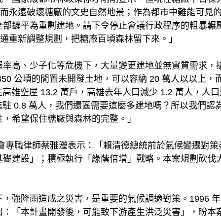
劃過而永遠破壞糖廠的文史自然地景；作為都市中難能可見
全部鏟平為重劃建地。請下令停止會議行政程序的粗暴輾
把交通重新調整規劃，把糖廠百頃森林留下來。」
屋率高、少子化等危機下，大量變更建地並無實質需求，搶
50 公頃的閒置未開發土地，可以容納 20 萬人以以上
在高雄空屋 13.2 萬戶，高雄去年人口減少 1.2 萬人
只進駐 0.8 萬人，我們還區需要這麼多建地嗎？所以我們
性，希望保住糖廠與森林的完整。」
足生態協會專職律師蔡雅瀅表示：「賴清德總統前於氣候變遷對
基礎建設」；積極執行「綠蔭倍增」戰略。本案規劃砍伐
，強降雨造成之災害，是重要的氣候調適對策。1996 
出：「本計畫開發後，可能致下游產生洪泛災害」，盼本