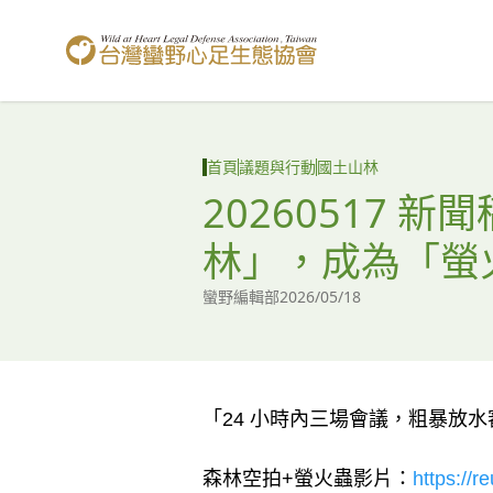
台灣蠻野心足生態協會
首頁
議題與行動
國土山林
20260517
林」，成為「螢
蠻野編輯部
2026/05/18
「24 小時內三場會議，粗暴放
森林空拍+螢火蟲影片：
https://r