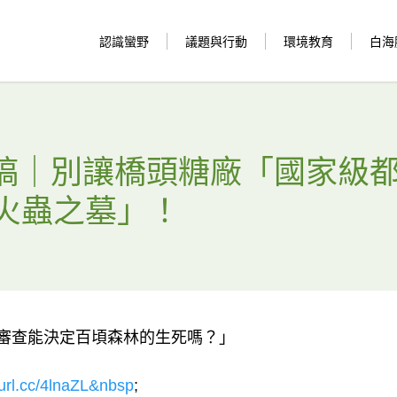
認識蠻野
議題與行動
環境教育
白海
 新聞稿｜別讓橋頭糖廠「國家級
火蟲之墓」！
水審查能決定百頃森林的生死嗎？」
eurl.cc/4lnaZL&nbsp
;