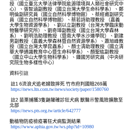
授（國立臺北大學法律學院能源環境與人類社會研究中
心）、張智涵副教授（國立台灣大學生命科學系）、鄭
明倫副研究員（國立自然科學博物館）、蔡經甫副研究
員（國立自然科學博物館）、蔡若詩助理教授 （嘉義
大學生物資源學系）、劉以立副教授（台灣大學臨床動
物醫學研究所）、劉奇璋副教授（國立台灣大學森林
系）、劉明浩助理教授（暨南大學水沙連學院）、劉建
男副教授（嘉義大學森林暨自然資源學系）、蕭旭峰教
授（國立台灣大學昆蟲系）、顏士清助理教授（國立清
華大學通識教育中心暨生命科學系）、顏聖紘副教授
（國立中山大學生物科學系）、鍾國芳研究員（中央研
究院生物多樣性中心）
資料引註
註1 6流浪犬追老婦致摔死 竹市府判國賠269萬
https://news.ltn.com.tw/news/society/paper/1580760
註2 苗栗捕獲3隻鼬獾確診狂犬病 獸醫示警風險擴散至
北部
https://news.pts.org.tw/article/642777
動植物防疫檢疫署狂犬病監測結果
https://www.aphia.gov.tw/ws.php?id=10980