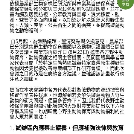
依據農業部生物多樣性研究所與林業與自然保育署，根
支持
據保育類動物分布與其犬殺熱點劃設試辦區域，並在計
畫內觸及居民訪視、公眾教育與宣導、浪犬移置、監
測、監管等多面向環節，以期逐步解決遊蕩犬與野生動
物、人類、產業、公共衛生之間的衝突，並提高遊蕩動
物之動物福利。
自5月起，為盤點議題、釐清疑點與交換意見，農業部
已分別邀集野生動物保育團體以及動物保護團體召開過
多次會議。農業部再於昨日 (8月23日) 邀集各方野生動
物保育、動物保護之相關主管機關、民間團體與學者專
家代表召開「於特定生態熱區試辦特定臺灣原生種野生
動物因犬隻侵擾改善專案細部工作研商會議」，而此次
會議之目的乃是在廣納各方建議，並確認該計畫執行應
注意之細節。
然而在本次會議中各方代表都對遊蕩動物的源頭控管與
移置作業表達疑慮，也瞭解到若要解決遊蕩動物與野生
動物的衝突問題，便需多管齊下。因此我們代表野生動
物保育團體與關切此議題的大眾對農業部提出以下六項
呼籲與建議，也期盼關心野生動物保育與動物福利的社
會大眾共同關注：
1.
試辦區內應禁止餵養，但應補強法律與教育