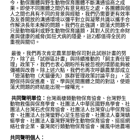
今，動保團體與野生動物保育團體不斷溝通協商之成
果。即使不同團體之間仍有意見相左之處，各團體與個
人之間也具有不同的背景與經驗，我們仍需要更有效率
及友善開放的溝通環境以彌平對立與凝聚共識以攜手合
作解決長年未解的問題。我們在此強調，遊蕩犬問題不
只是動物福利或野生動物保育議題，其對人民的生命財
產與健康的威脅(如狂犬病的隱憂，註2)都值得全民的
重視與關切。
最後，我們再次肯定農業部動保司對此試辦計畫的努
力，除了此「試辦區計畫」與持續推動的「飼主責任管
理」政策下，我們也衷心期盼所有被忽視的環節能夠被
彌補與改善。除上述六點，我們也再次呼籲農業部成立
「遊蕩動物（犬貓優先）族群管理政策討論平台」，定
期保持與促進產、官、學與民間團體之間的對話，使遊
蕩犬問題的終結能出現一線曙光。
共同聲明單位：
台灣兩棲類動物保育協會、台灣野生
動物救傷與保育學會、社團法人中華民國野鳥學會、社
團法人台灣石虎保育協會、社團法人台灣穿山甲保育協
會、社團法人台灣蠻野心足生態協會、社團法人臺灣蜻
蜓學會、社團法人臺灣野灣野生動物保育協會、挺挺網
絡社會企業、臺灣爬行類動物保育協會、擁風中途農場
共同聲明個人：