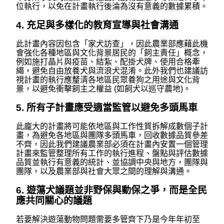
位執行，以免在計畫執行後淪為沒有意義的數據累積。
4. 充足與多樣化的教育宣導與社會溝通
此計畫內容因包含「家犬訪查」，因此農業部應藉此機
會強化各種地區與文化背景居民的「飼主責任」概念，
例如
施打晶片與疫苗、結紮、配掛犬牌、使用合格牽
繩，避免自由放養犬與流浪犬混淆。此外
我們也建議訪
視計畫的執行應釐清各地區民眾養狗之用途與文化背
景，以避免衝擊飼主之權益 (如飼犬以巡守農地)。
5. 所有子計畫應受適當監管以避免多頭馬車
此龐大的計畫將可能依地區與工作性質拆解成數個子計
畫，為避免各地區與團隊多頭馬車，回收數據品質參差
不齊，因此我們建議農業部必須在計畫內安置一個管理
計畫來監管整理所有工作的執行進程、盤點與評估數據
品質並執行有意義的統計、並協調中央與地方，團隊與
團隊，以及農業部與社會大眾之間的理解與溝通。
6. 遊蕩犬議題並非野保與動保之爭，而是全民
應共同關心的議題
若要解決遊蕩動物問題需要多管齊下乃是今年年初至