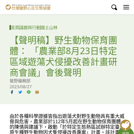
台灣蠻野心足生態協會
認識蠻野
首頁
議題與行動
國土山林
議題與行動
【聲明稿】野生動物保育團
體： 「農業部8月23日特定
環境教育
區域遊蕩犬侵擾改善計畫研
白海豚媽祖宮
商會議」會後聲明
支持蠻野
蠻野編輯部
2023/08/27
English
臉書
由於各種科學證據皆指出遊蕩犬對野生動物具有重大威
YouTube
脅與危害，農業部於112年5月起在野生動物保育團體
的陳情與建議下，啟動「於特定生態熱區試辦特定臺灣
原生種野生動物因犬隻侵擾改善專案」計畫。該計畫將
捐款