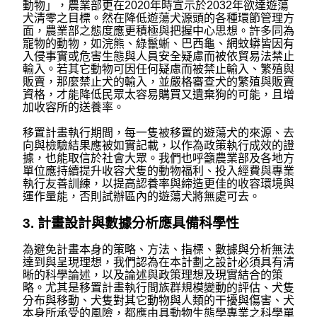
動物」，農業部更在2020年時宣示於2032年欲達遊蕩
犬清零之目標。然在降低遊蕩犬源頭的各種環節管理方
面，農業部之態度應更積極與把握中心思想。許多同為
寵物的動物，如浣熊、綠鬣蜥、巴西龜、網蚊蟒皆因有
入侵事實或危害生態與人員安全疑慮而被依貿易法禁止
輸入。若其它動物可因任何疑慮而被禁止輸入、繁殖與
販賣，那麼禁止犬的輸入，並嚴格審查犬的繁殖與販賣
資格，才能降低民眾太容易購買又遺棄狗的可能，且增
加收容所的送養率。
移置計畫執行期間，每一隻被移置的遊蕩犬的來源、去
向與檢驗結果應被如實記載，以作為政策執行成效的證
據，也能取信於社會大眾。我們也呼籲農業部及各地方
單位應持續提升收容犬隻的動物福利、投入經費與專業
執行友善訓練，以提高認養率與締造更佳的收容環境與
運作量能，否則試辦區內的遊蕩犬將無處可去。
3. 計畫設計與數據分析應具備科學性
為避免計畫本身的策略、方法、指標、數據與分析無法
達到與呈現理想，我們認為在本計劃之設計必須具有清
晰的科學論述，以及論述與政策理想及現實結合的策
略。尤其是移置計畫執行間族群規模變動的評估、犬隻
分布與移動、犬隻對其它動物與人類的干擾與傷害、犬
本身所承受的風險，都應由具動物生態學專業之科學單