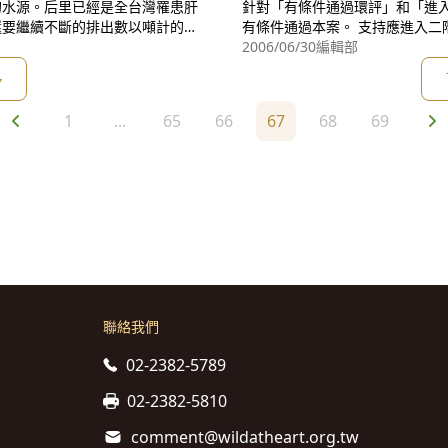
的水源。后里已經是全台灣罹患肝
針對「有條件通過環評」和「進入
還要繼續不斷的排出數以噸計的有
有條件通過本案。 支持應進入二階的8位委員都是專家學者；而支持有條件
環保署進行的環評審查委員會，將
通過的10個委員中，有5位是從
2006/06/30
編輯部
若以環評制度所要求的科學與專
多
財團的冰冷的牆，無情地
1
...
65
66
67
68
69
聯絡我們
02-2382-5789
02-2382-5810
comment@wildatheart.org.tw