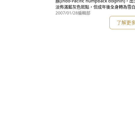
豚(Indo-Pacific humpback dol
淡佈滿藍灰色斑點，但成年後全身轉為雪
為粉紅海豚。可能因為漁民容易在春天三
2007/01/28
編輯部
影，此時恰逢媽祖誕辰，所以暱稱這種有
了解更
祖魚」，主要分佈於