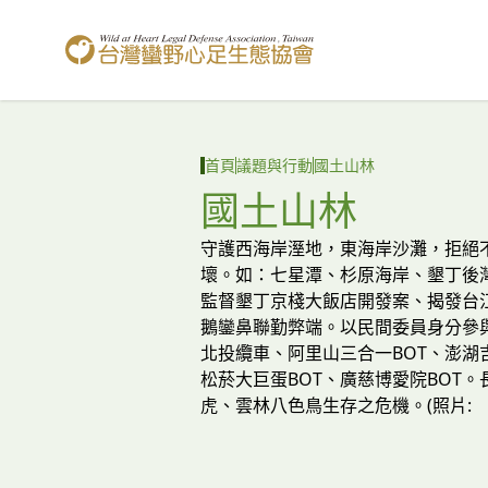
台灣蠻野心足生態協會
首頁
議題與行動
國土山林
國土山林
守護西海岸溼地，東海岸沙灘，拒絕
壞。如：七星潭、杉原海岸、墾丁後灣
監督墾丁京棧大飯店開發案、揭發台
鵝鑾鼻聯勤弊端。以民間委員身分參
北投纜車、阿里山三合一BOT、澎湖
松菸大巨蛋BOT、廣慈博愛院BOT
虎、雲林八色鳥生存之危機。(照片: