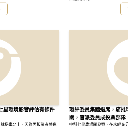
無恥！ 內政部 弊案叢生！官箴不振！ 李逸洋 沒擔當！ 行政院 拼經濟？
商可能的取巧規避作法, 
多
七星環境影響評估有條件
環評委員集體退席，痛批
關，官派委員成投票部隊
早就搭車北上，因為面板業者將進
中科七星農場開發案，在未經充