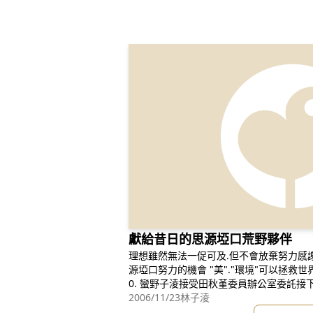
獻給昔日的思源埡口荒野夥伴
理想雖然無法一促可及.但不會放棄努力感
源埡口努力的機會 "美"."環境"可以拯救世界... 但誰拯救"美"和"環境" 95.4.2
0. 蠻野子淩接受田秋堇委員辦公室委託接下 國土
2006/11/23
林子淩
應國土復育政策. 其