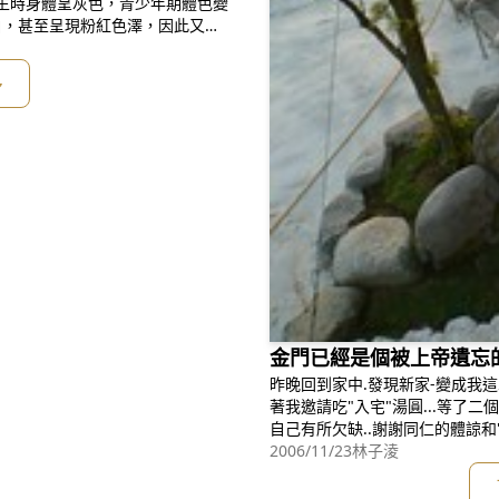
phin)，出生時身體呈灰色，青少年期體色變
白，甚至呈現粉紅色澤，因此又稱
、四月海浪平靜時發現牠們的蹤
著吉祥白與粉紅顏色的海豚為「媽
多
金門已經是個被上帝遺忘的地
昨晚回到家中.發現新家-變成我這二個月
著我邀請吃"入宅"湯圓...等了二個月還等不著....
自己有所欠缺..謝謝同仁的體諒和
2006/11/23
足的壓力 最近吉貝沙尾案.
林子淩