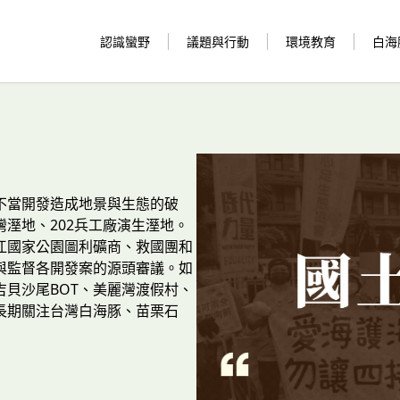
認識蠻野
議題與行動
環境教育
白海
不當開發造成地景與生態的破
溼地、202兵工廠演生溼地。
江國家公園圖利礦商、救國團和
與監督各開發案的源頭審議。如
吉貝沙尾BOT、美麗灣渡假村、
。長期關注台灣白海豚、苗栗石