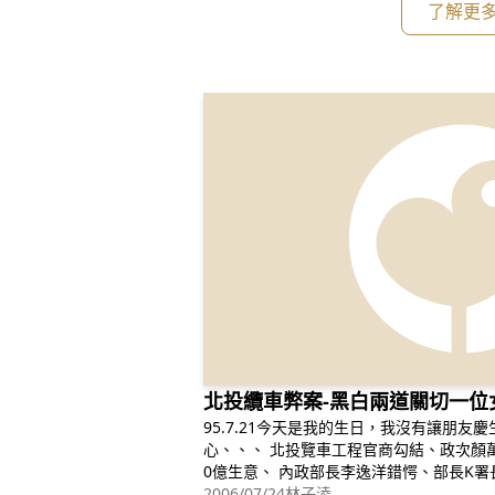
了解更
北投纜車弊案-黑白兩道關切一位
95.7.21今天是我的生日，我沒有讓朋
心、、、 北投覽車工程官商勾結、政次顏萬進涉貪聲押 、驚人商機藏弊、9
0億生意、 內政部長李逸洋錯愕、部長K署長、馬英九不知、蘇揆早知
道、、、、、、 貪 → 顏萬進？蔡佰祿等5人？ 瀆 → 市政府 無能！ 馬英九
2006/07/24
林子淩