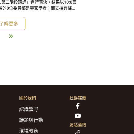
第二階段環評」進行表決，結果以10:8票
未親自與會參與專案小組討論的官派委員，
業來說，這次的審議結果可以說是「行政
了解更多
院」的手伸進環評會的必然結果。 面對這種惡質、不尊重
關於我們
社群媒體
認識蠻野
議題與行動
友站連結
環境教育