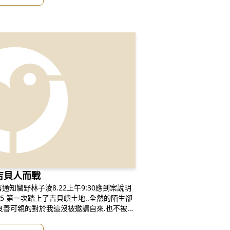
吉貝人而戰
署通知蠻野林子淩8.22上午9:30應到案說明
之行.二天一夜閱讀到的盡是吉貝嶼的無奈..... 沙尾的那一