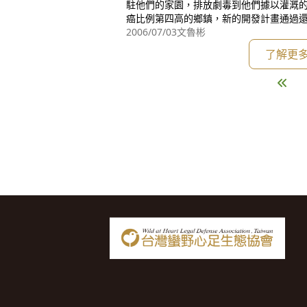
駐他們的家園，排放劇毒到他們據以灌溉
癌比例第四高的鄉鎮，新的開發計畫通過
毒氣體到他們呼吸的空氣裡。6月30日在
2006/07/03
文魯彬
決定他們的命運。 然而，西裝筆挺的環保署長與其他行政院官員已經和樓上
了解更
樓下近百警力嚴陣以待，彷彿是一道防衛