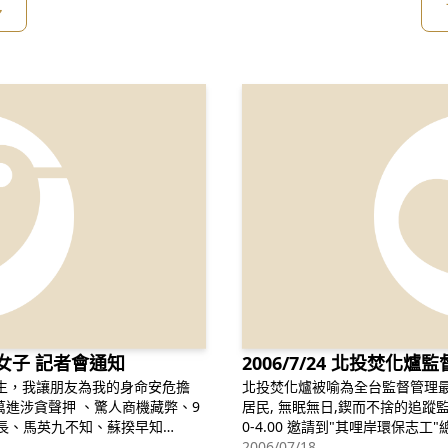
多
女子 記者會通知
2006/7/24 北投焚化爐
友慶生，我讓朋友為我的身命安危擔
北投焚化爐被喻為全台監督管理最佳的典範. 這是肇因於
居民, 無眠無日,鍥而不捨的追蹤監督. 謹訂於2006年7月24日(星期一)下午2.3
0-4.00 邀請到"其哩岸環保志工"總召集人暨前"北投焚化爐民間監督委員
會"召集人 --王培英先生 與我們分享他監督協調管理焚化爐的實務經驗及廠
2006/07/18