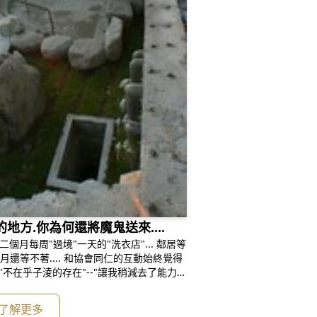
方.你為何還將魔鬼送來....
每周"過境"一天的"洗衣店"... 鄰居等
 和協會同仁的互動始終覺得
"不在乎子淩的存在"--"讓我稍減去了能力不
非常感恩遇到一位如此認真與不畏
了解更多