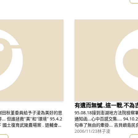
有遺而無憾..這一戰.不為
謝田秋堇委員給予子淩為美好的思
95.08.18接到澎湖地方法院檢察
通知函...心中百感交集.... 94.10.25 第一次踏上了吉貝嶼土地..全然的陌生卻
復育武陵農場案 . 退輔會因
勾串了無由的牽掛... 吉貝嶼島民良善可親的對於我這沒被邀請自來.也不被抱
下四大農場 花蓮西寶-完全交付太魯閣國家公園
於期待的不速之客.. 平靜的敘述吉貝沙尾的事件... 那一趟突發而行的吉貝嶼
2006/11/23
林子淩