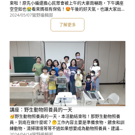
束啦！原先小編還擔心民眾會被上午的大豪雨嚇跑，下午講座
空空如也😭看來媽祖有保佑！🤩午後的好天氣，也讓大家出來
享受假期！一起認識台灣特有種-台灣白海豚🐬而且不只是小
2024/05/07
蠻野編輯部
朋友很投入，大朋友也會舉手回答問題喔！💪除了講座會看到
了解更多
台灣白海豚，陸爸爸說演故事劇場 台灣白海豚也有出現喔！跟
著這些海洋生物，知道我們的大海發生什麼事！😱糖果廚房。
食農生活家也利
講座：野生動物照養員的一天
🥳野生動物照養員的一天，本活動結束啦！那野生動物照養
員，到底在做什麼呢？🤔工作內容主要是準備食物、餵食和訓
練動物、清掃環境等等不過如果想要成為動物照養員，建議你
不能太害怕動物（因為你工作會一直碰到動物）還有……真的
2024/04/14
蠻野編輯部