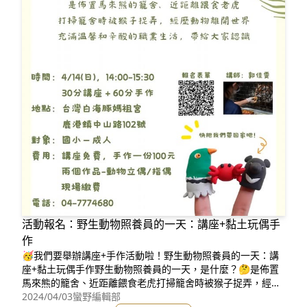
活動報名：野生動物照養員的一天：講座+黏土玩偶手
作
🥳我們要舉辦講座+手作活動啦！野生動物照養員的一天：講
座+黏土玩偶手作野生動物照養員的一天，是什麼？🤔是佈置
馬來熊的籠舍、近距離餵食老虎打掃籠舍時被猴子捉弄，經歷
動物離開世界充滿溫馨和辛酸的職業生活，帶給大家認識👉報
2024/04/03
蠻野編輯部