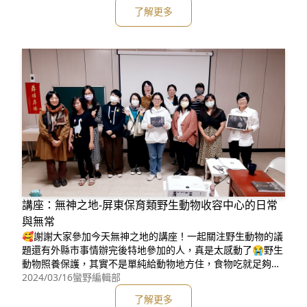
名連結：https://reurl.cc/zl0oX0⏰時間：4/14(日)14:00-15:3
了解更多
0，30分講座＋60分手作🐬地點：台灣白海豚媽祖宮，彰化縣
鹿港鎮中山路102號👨&zwj
講座：無神之地-屏東保育類野生動物收容中心的日常
與無常
🥰謝謝大家參加今天無神之地的講座！一起關注野生動物的議
題還有外縣市事情辦完後特地參加的人，真是太感動了😭野生
動物照養保護，其實不是單純給動物地方住，食物吃就足夠🧐
需要因應動物習性和個體情況，做出調整例如長臂猿喜歡直線
2024/03/16
蠻野編輯部
擺盪移動，所以要給牠較長而不是方正的空間私人圈養的動
了解更多
物，被餵養人類所吃的高油高鹽的食物，或是單一食物，因此