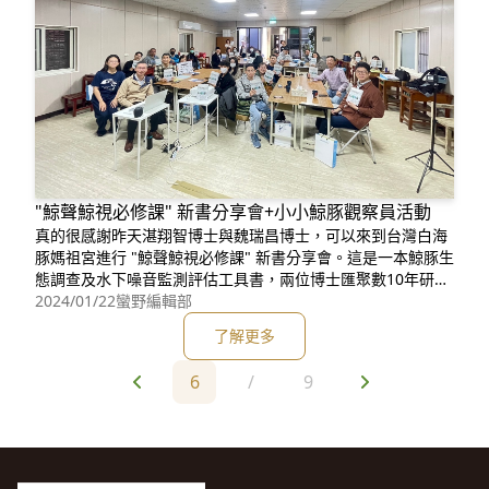
"鯨聲鯨視必修課" 新書分享會+小小鯨豚觀察員活動
真的很感謝昨天湛翔智博士與魏瑞昌博士，可以來到台灣白海
豚媽祖宮進行 "鯨聲鯨視必修課" 新書分享會。這是一本鯨豚生
態調查及水下噪音監測評估工具書，兩位博士匯聚數10年研究
心血後將他們的研究成果轉化成更淺顯易懂的文字，透過這本
2024/01/22
蠻野編輯部
書能讓大眾更加了解鯨豚、海洋、噪音與環境。更感謝昨天湛
了解更多
博士，加碼了2場小小鯨豚觀察員活動。讓我們鹿港以及附近
的孩子們，有機會在寒假剛起步的第一個週末，學習了
6
/
9