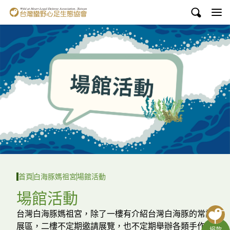
台灣蠻野心足生態協會
認識蠻野
議題與行動
環境教育
白海豚媽祖宮
支持蠻野
English
首頁
白海豚媽祖宮
場館活動
臉書
場館活動
YouTube
台灣白海豚媽祖宮，除了一樓有介紹台灣白海豚的常設
展區，二樓不定期邀請展覽，也不定期舉辦各類手作、
捐款