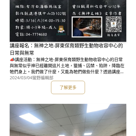
講座報名：無神之地-屏東保育類野生動物收容中心的
日常與無常
📣講座活動：無神之地-屏東保育類野生動物收容中心的日常
與無常似乎神已經離開這片土地，獵捕、囚禁、陷阱，降臨在
牠們身上。我們做了什麼，又能為牠們做些什麼？透過講座，
讓陪伴這些動物10年的照養員，向你訴說這些故事🌟講座免費
2024/03/04
蠻野編輯部
報名參加🐬地點：台灣白海豚媽祖宮(彰化縣鹿港鎮中山路102
了解更多
號)⏰時間：3/16(六)14:00-15:30🥰對象：國小3年級-成人🐯
講者：郭佳雯 研究員曾任職屏科收容中心10年，為《