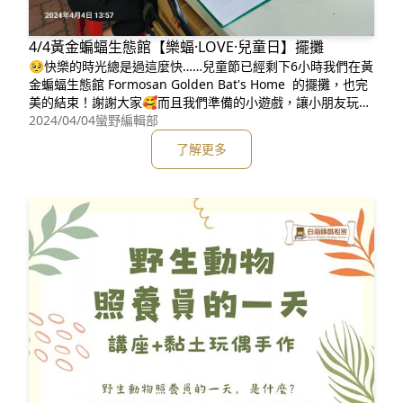
4/4黃金蝙蝠生態館【樂蝠·LOVE·兒童日】擺攤
🥺快樂的時光總是過這麼快……兒童節已經剩下6小時我們在黃
金蝙蝠生態館 Formosan Golden Bat's Home 的擺攤，也完
美的結束！謝謝大家🥰而且我們準備的小遊戲，讓小朋友玩的
非常投入，「差點哭出來」😢🧐鄭重聲明！沒有任何小朋友受
2024/04/04
蠻野編輯部
到傷害！是小朋友在遊戲中扮演台灣白海豚，因為環境惡化找
了解更多
不到魚吃，手中的魚被拿光後，「差點哭出來」相信小朋友玩