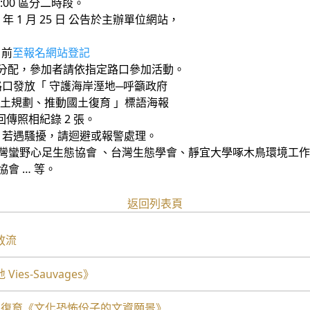
~13:00 區分二時段。
年 1 月 25 日 公告於主辦單位網站，
日前
至報名網站登記
配，參加者請依指定路口參加活動。
發放「 守護海岸溼地─呼籲政府
、推動國土復育 」標語海報
傳照相紀錄 2 張。
遇騷擾，請迴避或報警處理。
灣蠻野心足生態協會 、台灣生態學會、靜宜大學啄木鳥環境工
會 … 等。
返回列表頁
放流
s-Sauvages》
地復育《文化恐怖份子的文資願景》