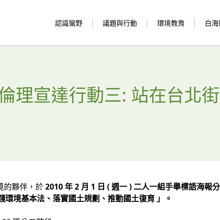
認識蠻野
議題與行動
環境教育
白海
環境倫理宣達行動三: 站在台北
境的夥伴，於
2010 年 2 月 1 日 ( 週一 ) 二人一組手舉
實踐環境基本法、落實國土規劃、推動國土復育 」。