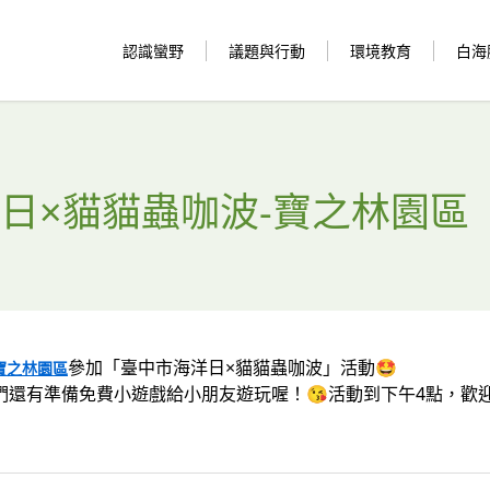
認識蠻野
議題與行動
環境教育
白海
日×貓貓蟲咖波-寶之林園區
參加「臺中市海洋日×貓貓蟲咖波」活動🤩
寶之林園區
們還有準備免費小遊戲給小朋友遊玩喔！😘活動到下午4點，歡