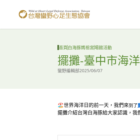
台灣蠻野心足生態協會
首頁
白海豚媽祖宮
場館活動
擺攤-臺中市海洋
蠻野編輯部
2025/06/07
🏖世界海洋日的前一天，我們來
到了
擺攤介紹台灣白海豚給大家認識，我