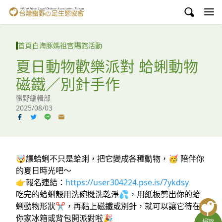
台灣蠻野心足生態協會
認識蠻野
首頁
白海豚媽祖宮
場館活動
議題與行動
夏日動物歡樂派對 蛤蜊動物
磁鐵／別針手作
環境教育
蠻野編輯部
白海豚媽祖宮
2025/08/03
支持蠻野
English
🤯讓蛤蜊不只是蛤蜊，把它變成各種動物，🥳 陪伴你
的夏日時光吧～
臉書
👉報名連結：
https://user304224.pse.is/7ykdsy
吃完的蛤蜊殼用洗碗機洗乾淨💦，用紙板剪出你的蛤
YouTube
蜊動物形狀✂️，再黏上磁鐵或別針，就可以讓它待在
你家冰箱或背包開派對啦🎉
捐款