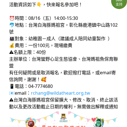
活動資訊如下👇，快來報名參加吧！
支持
⏰時間：08/16（五）14:00-15:30
🐬地點：台灣白海豚媽祖宮，彰化縣鹿港鎮中山路102
號
👨‍👩‍👧‍👦對象：幼稚園－成人（建議成人陪同幼童製作 ）
💰費用：一份100元，現場繳費
⚠️名額上限：40份
主辦單位：台灣蠻野心足生態協會、台灣媽祖魚保育聯
盟
有任何疑問或是取消報名，歡迎撥打電話，或email寄
信詢問，謝謝！🥰
📱電話：04-7774680
📧email：
rchang@wildatheart.org.tw
⚠️台灣白海豚媽祖宮保留擴大、修改、取消、終止該活
動以及更改活動截止日期的權利，無需做出解釋或通知