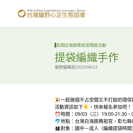
台灣蠻野心足生態協會
首頁
白海豚媽祖宮
場館活動
提袋編織手作
蠻野編輯部
2025/08/23
🎉一起做個不占空間又不打結的環
活動資訊如下👇，快來報名參加吧！
⏰時間：09/03（三）19:00-21:30、09
🐬地點：台灣白海豚媽祖宮，彰化縣
👨‍👩‍👧‍👦對象：國中－成人（編織提