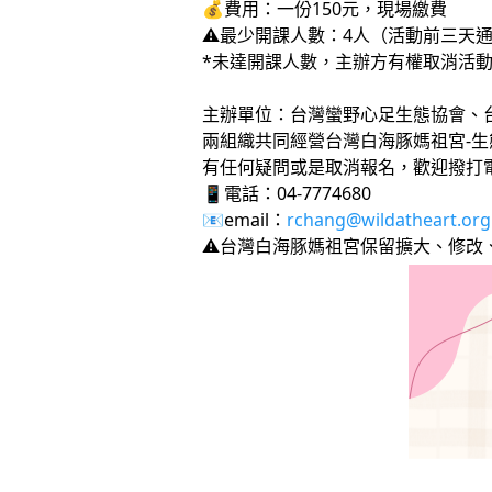
💰費用：一份150元，現場繳費
⚠️最少開課人數：4人（活動前三天
*未達開課人數，主辦方有權取消活
主辦單位：台灣蠻野心足生態協會、
兩組織共同經營台灣白海豚媽祖宮-生
有任何疑問或是取消報名，歡迎撥打電話
📱電話：04-7774680
📧email：
rchang@wildatheart.org
⚠️台灣白海豚媽祖宮保留擴大、修