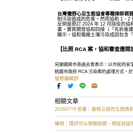
台灣蠻野心足生態協會專職律師蔡
制污染造成的危害。然而協和 1、2
反倒是原訂 2024 年 12 月除
畫，實質開發協和四接（「先拆後建
顯示，協和電廠土壤污染成因包含
【比照 RCA 案，協和審查應
另謝國樑市長過去曾表示：以市民的安
桃園市政府 RCA 污染案的處理方式
蠻野編輯部
相關文章
20260719 投書｜復核公投的五個真
聲明｜環評可以想開就開，想延就延