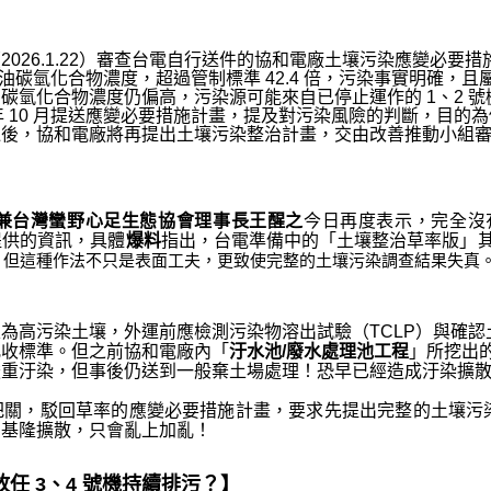
026.1.22）審查台電自行送件的協和電廠土壤污染應變必要
總石油碳氫化合物濃度，超過管制標準 42.4 倍，污染事實明確，
碳氫化合物濃度仍偏高，污染源可能來自已停止運作的 1、2 
年 10 月提送應變必要措施計畫，提及對污染風險的判斷，目的為
過後，協和電廠將再提出土壤污染整治計畫，交由改善推動小組
兼台灣蠻野心足生態協會理事長王醒之
今日再度表示，完全沒
提供的資訊，具體
爆料
指出，台電準備中的「土壤整治草率版」
；但這種作法不只是表面工夫，更致使完整的土壤污染調查結果失真
為高污染土壤，外運前應檢測污染物溶出試驗（TCLP）與確
允收標準。但之前協和電廠內「
汙水池/廢水處理池工程
」所挖出
嚴重汙染，但事後仍送到一般棄土場處理！恐早已經造成汙染擴
把關，駁回草率的應變必要措施計畫，要求先提出完整的土壤污
由基隆擴散，只會亂上加亂！
放任 3、4 號機持續排污？】