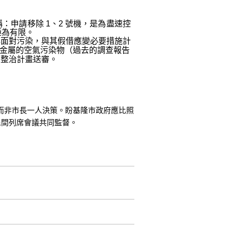
申請移除 1、2 號機，是為盡速控
極為有限。
真有心面對污染，與其假借應變必要措施計
重金屬的空氣污染物（過去的調查報告
的整治計畫送審。
而非市長一人決策。盼基隆市政府應比照
民間列席會議共同監督。