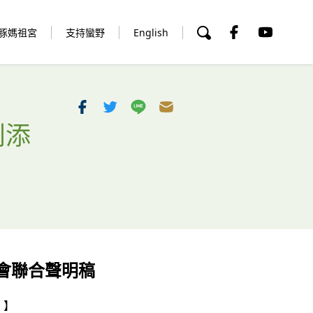
豚媽祖宮
支持蠻野
English
別添
會聯合聲明稿
！
】