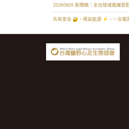
20260605 新聞稿｜全台陸域風
先有安全 🔐，再談能源 ⚡️－－