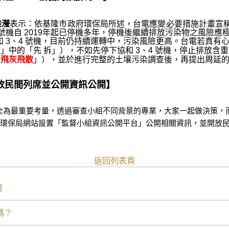
雅瀅
表示：依基隆市政府環保局所述，台電應變必要措施計畫宣稱：
 號機自 2019年起已停機多年，停機後繼續排放污染物之風險應
役的協和 3、4 號機，目前仍持續運轉中，污染風險更高。台電若
」中的「先 拆」），不如先停下協和 3、4 號機，停止排放含
「
飛灰飛散
」），並於進行完整的土壤污染調查後，再提出周延
開放民間列席並公開資訊公開】
全為最重要考量，透過審查小組不同背景的專業，大家一起做決策，
，於環保局網站設置「監督小組資訊公開平台」公開相關資訊，並開放
返回列表頁
相
嗎？