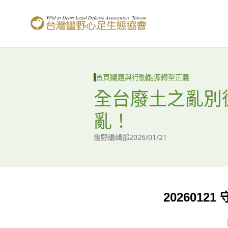
台灣蠻野心足生態協會
首頁
議題與行動
能源轉型正義
全台廢土之亂別
亂！
蠻野編輯部
2026/01/21
20260121