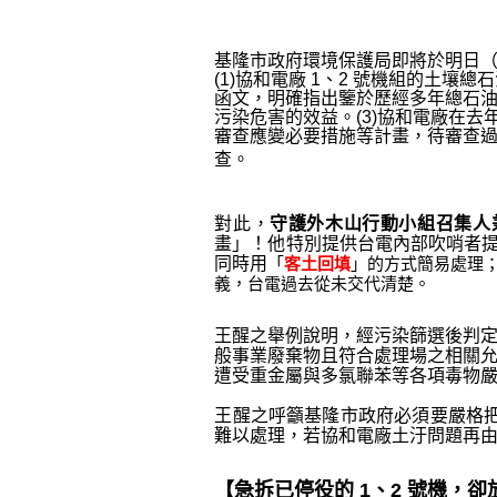
基隆市政府環境保護局即將於明日（2
(1)協和電廠 1、2 號機組的土壤
函文，明確指出鑒於歷經多年總石油
污染危害的效益。(3)協和電廠在去
審查應變必要措施等計畫，待審查
查。
對此，
守護外木山行動小組召集人
畫」！他特別提供台電內部吹哨者
同時用
「
客土回填
」的方式簡易處理
義，台電過去從未交代清楚。
王醒之舉例說明，經污染篩選後判定
般事業廢棄物且符合處理場之相關
遭受重金屬與多氯聯苯等各項毒物
王醒之呼籲基隆市政府必須要嚴格
難以處理，若協和電廠土汙問題再
【急拆已停役的 1、2 號機，卻