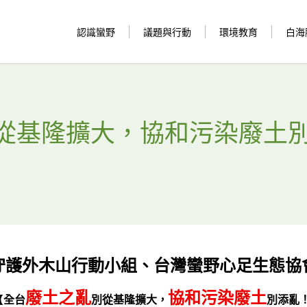
認識蠻野
議題與行動
環境教育
白海
從基隆擴大，協和污染廢土
守護外木山行動小組、台灣蠻野心足生態協
廢土之亂
協和污染廢土
【
全台
別從基隆擴大，
別添亂