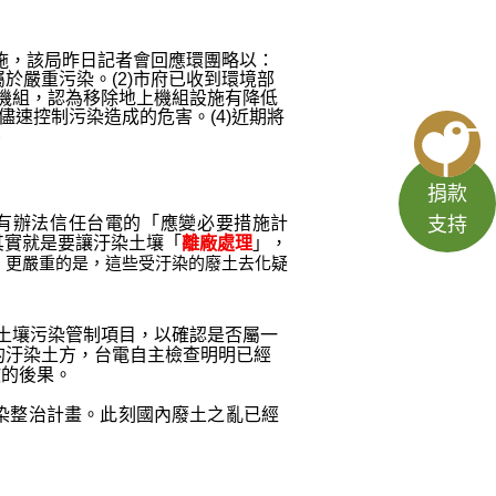
措施，該局昨日記者會回應環團略以：
且屬於嚴重污染。(2)市府已收到環境部
號機組，認為移除地上機組設施有降低
儘速控制污染造成的危害。(4)近期將
審
捐款
支持
有辦法信任台電的「應變必要措施計
其實就是要讓汙染土壤「
離廠處理
」，
。更嚴重的是，這些受汙染的廢土去化疑
認土壤污染管制項目，以確認是否屬一
的汙染土方，台電自主檢查明明已經
散的後果。
染整治計畫。此刻國內廢土之亂已經