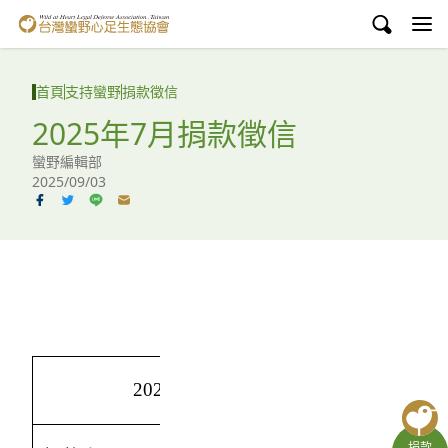
台灣蠻野心足生態協會
認識蠻野
首頁
支持蠻野
捐款徵信
議題與行動
2025年7月捐款徵信
蠻野編輯部
環境教育
2025/09/03
白海豚媽祖宮
支持蠻野
English
臉書
2025年7月
YouTube
捐款