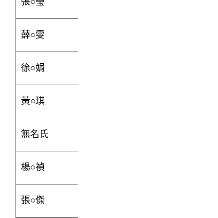
張○瑩
500
薛○雯
500
徐○娟
500
黃○琪
300
無名氏
100
楊○禎
300
張○傑
1000