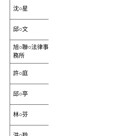
沈○星
300
邱○文
500
旭○聯○法律事
300
務所
許○庭
12000
邱○亭
600
林○芬
1200
洪○羚
300