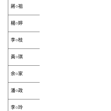
蔣○祖
1000
楊○婷
300
李○枝
1000
黃○琪
300
余○家
2500
潘○政
500
李○玲
110