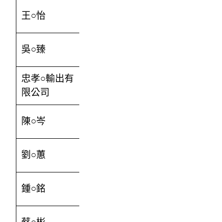
王○怡
800
吳○臻
1000
忠孝○輸出有
500
限公司
陳○岑
500
劉○蕙
200
鍾○銘
3000