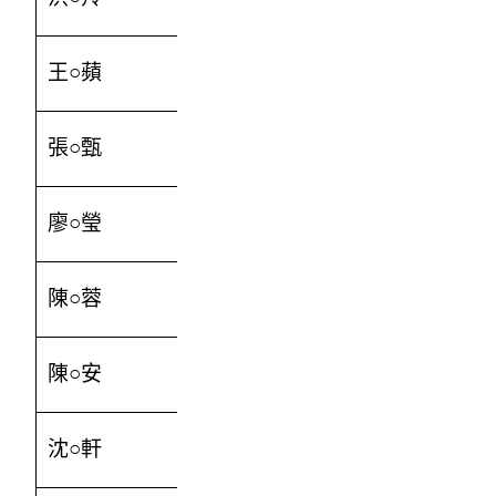
王○蘋
300
張○甄
100
廖○瑩
500
陳○蓉
800
陳○安
300
沈○軒
500