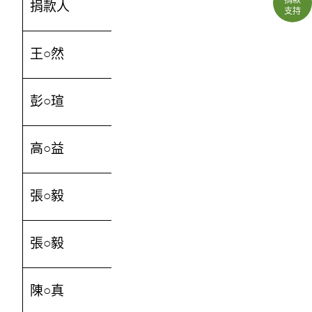
捐款人
金額
支持
王○然
10000
彭○瑄
15000
高○益
50000
張○毅
3000
張○毅
2000
陳○真
2500