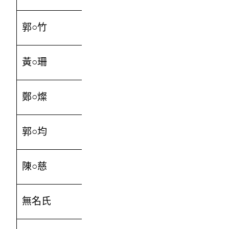
郭○竹
1000
黃○珊
300
鄭○燦
200
郭○均
306
陳○慈
300
無名氏
500