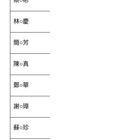
蔡○彬
300
林○慶
300
簡○芳
1000
陳○真
3000
鄭○華
300
謝○璋
500
蘇○珍
1000