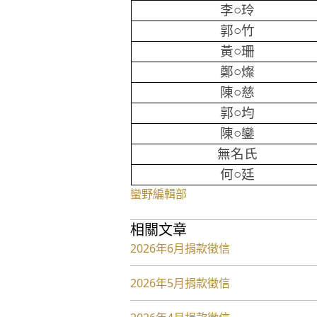
李○玲
郭○竹
黃○珊
鄭○燦
陳○慈
郭○均
陳○鑾
無名氏
何○廷
蠻野編輯部
相關文章
2026年6月捐款徵信
2026年5月捐款徵信