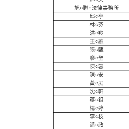
旭○聯○法律事務所
邱○亭
林○芬
洪○羚
王○蘋
張○甄
廖○瑩
陳○蓉
陳○安
黃○庭
沈○軒
蔣○祖
楊○婷
李○枝
潘○政