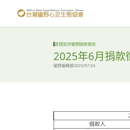
台灣蠻野心足生態協會
首頁
支持蠻野
捐款徵信
2025年6月捐款
蠻野編輯部
2025/07/24
捐款人