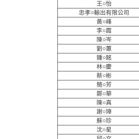
王○怡
忠孝○輸出有限公司
黃○峰
李○霞
陳○岑
劉○蕙
鍾○銘
林○慶
蔡○彬
簡○芳
鄭○華
陳○真
謝○璋
蘇○珍
沈○星
邱○文