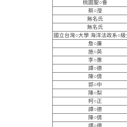
桃園聖○會
蔡○瀅
無名氏
無名氏
國立台灣○大學 海洋法政系○級
詹○廉
施○英
李○惠
譚○德
陳○倩
郭○中
陳○梨
柯○正
譚○德
陳○倩
譚○德