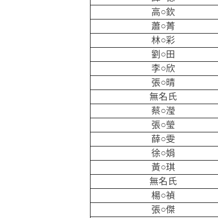
高○欽
蕭○菁
林○彩
劉○田
李○欣
張○晴
無名氏
蔡○瀅
張○瑩
薛○雯
徐○娟
黃○琪
無名氏
楊○禎
張○傑