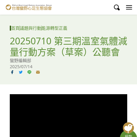
台灣蠻野心足生態協會
認識蠻野
首頁
議題與行動
能源轉型正義
議題與行動
20250710 第三期溫室氣體減
量行動方案（草案）公聽會
環境教育
蠻野編輯部
白海豚媽祖宮
2025/07/14
支持蠻野
English
臉書
YouTube
捐款