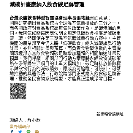
減碳計畫應納入飲食碳足跡管理
台灣永續飲食轉型智庫協會理事長張祐銓
書面意見：
國際研究指出食品系統占全球溫室氣體排放約三分之一，
而各國政府對食品系統毫無氣候政策作為，是碳洩漏的黑
洞。我國氣候變遷因應法明文規定低碳飲食推廣是減碳重
要一環，然即使在第三期溫室氣體減量行動方案中，主管
機關的農業部至今仍未將「低碳飲食」納入減碳旗艦行動
計畫，亦無相關計畫與預算，而負責食物碳係數的主管機
關環境部亦無飲食物類碳足跡增加種類的相關加速計畫及
預算。我們呼籲，相關部門行動方案應將永續飲食減碳策
略在淨零綠生活項目的比重大幅增加，碳足跡排放係數標
示與飲食行為的減碳績效，應成為可追蹤、可統計、可落
地推動的具體作法。行政院跨部門正式納入飲食碳足跡管
理，推動全民食物系統轉型，才能真正達成淨零目標。
新聞稿雲端網址
聯絡人：許心欣
蠻野編輯部