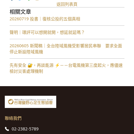
返回列表頁
相關文章
20260719 投書｜復核公投的五個真相
聲明｜環評可以想開就開，想延就延嗎？
20260605 新聞稿｜全台陸域風機受影響居民串聯 要求全面
停止新設陸域風機
先有安全 🔐，再談能源 ⚡️－－台電風機第三度起火，應儘速
檢討災害處理機制
聯絡我們
02-2382-5789