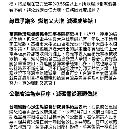
模，將是現在官方數字的3.55倍以上。所以環境部就假裝
看不到，避免減碳責任大增，任務困難度加劇？
綠電爭議多 燃氣又大增 減碳成笑話！
苗栗縣環境保護協會理事長陳祺忠
指出，近期一連串的綠
能爭議，包含漁電共生最大戶誠新綠能有一年以上不給包
商工程款，高雄市大樹區山坡地光電開發剷平大量樹木植
被爭議，丹娜絲颱風這幾天爆出的屏東佳冬實驗性海上光
電浮板屍骨都被吹到海灘上，嘉義布袋大面積光電板被吹
毀損....等，短時間就發生這麼多重大爭議，勢必使得綠能
開發重重險阻，綠能開發弊案爭議如此多，自然也讓淨零
碳排時程不斷拖延，更不用說過渡性能源天然氣大增，這
種狀況下談溫室氣體減量，簡直可笑！台灣溫室氣體減量
就只能靠川普提高關稅和搶奪台灣晶圓產業及AI供應鏈在
努力，真的諷刺又悲哀！
公聽會淪為走程序，減碳需從源頭做起
台灣蠻野心足生態協會研究員洪碩辰
表示，很遺憾公民團
體恐怕要再配合政府演戲了，今年2月7日，政府召開第三
期溫室氣體階段管制目標草案的公聽會，看似邀請人民參
與，但其實只是在演一場假裝公民參與的戲。會中民眾的
意見和提問，全部都沒有回應和修改，草案後續一樣直接