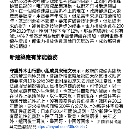
我們必須再次呼籲從源頭思考減量的問題，正如同謝和霖
秘書長說的，唯有縮減產業規模，我們才有可能達到目
的。在一個減碳速度已經追不上的現在，政府卻還在大談
產業要擴增，用電要年年成長，但是當需求還在持續增加
時，就是開源卻不節流。要知道儘管技術進步，但是總需
求的提升，卻會抵銷技術進步的成果。電力排放係數在200
5至2023年間，明明已經下降了12%，那為何總碳排卻只有
減少4%？當然是因為我們用電量持續在增加，總用電量持
續在增加，那電力排放係數無論再怎麼改善，成效都只會
被抵銷掉。
新建築應有節能義務
守護外木山行動小組成員宋瑞文
表示，政府的減碳與節能
政策若是消極怠惰，會讓新增電廠及第四天然氣接收站這
樣要填海10多公頃的發電附屬設施失去興建的正當性，無
法說服受到影響的居民接受這樣的破壞。可惜的是，以一
般民眾最有感的生活環境，也就是住商部門的減碳，台灣
在世界上遠遠落後。以住宅來說，直到現在，台灣住宅在
隔熱等節能性能上，沒有義務性的最低標準。韓國在2012
年開始，要求樓地板面積500平方公尺以上的新建住宅負有
節能性能義務；日本自2014年開始規劃，部分新建住宅負
有節能性能義務。除了日韓、歐美，台灣落後十幾年之
外，還落後土耳其、墨西哥、中國等國家。
（相關資料出處
與完整建議請見
https://tinyurl.com/38rz3n3h
）