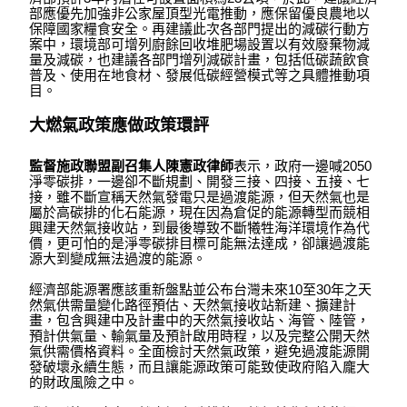
部應優先加強非公家屋頂型光電推動，應保留優良農地以
保障國家糧食安全。再建議此次各部門提出的減碳行動方
案中，環境部可增列廚餘回收堆肥場設置以有效廢棄物減
量及減碳，也建議各部門增列減碳計畫，包括低碳蔬飲食
普及、使用在地食材、發展低碳經營模式等之具體推動項
目。
大燃氣政策應做政策環評
監督施政聯盟副召集人陳憲政律師
表示，政府一邊喊2050
淨零碳排，一邊卻不斷規劃、開發三接、四接、五接、七
接，雖不斷宣稱天然氣發電只是過渡能源，但天然氣也是
屬於高碳排的化石能源，現在因為倉促的能源轉型而競相
興建天然氣接收站，到最後導致不斷犧牲海洋環境作為代
價，更可怕的是
淨零碳排目標可能無法達成
，卻讓過渡能
源大到變成無法過渡的能源。
經濟部能源署應該重新盤點並公布台灣未來10至30年之天
然氣供需量變化路徑預估、天然氣接收站新建、擴建計
畫，包含興建中及計畫中的天然氣接收站、海管、陸管，
預計供氣量、輸氣量及預計啟用時程，以及完整公開天然
氣供需價格資料。
全面檢討天然氣政策
，避免過渡能源開
發破壞永續生態，而且讓能源政策可能致使政府陷入龐大
的財政風險之中。