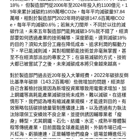
18％， 但製造部門從2006年至2024年投入約1100億元，1
9年來累計減碳約1859萬噸CO2e，每年平均減碳量97.84
萬噸，相對於製造部門2022年時的碳排147.6百萬噸CO2
e，每年平均減碳0.6％；若無大刀闊斧、不同於以往的減
碳作法，未來五年製造部門能夠減碳3-5％就不錯了，經濟
部要如何透過產業的技術輔導、深度節能，達到減碳18％
的目的？須知大部分工廠在降低成本、追求利潤的驅動力
下，早已能減則減，其對相關節能技術並非毫無掌握，甚
至不在經濟部派出的專家之下；在容易減碳的方式、技術
大都已被嘗試了之後，未來減碳成本將只會越來越高。
對於製造部門過去近20年投入大筆經費，
2022
年碳排反倒
比基準年碳排（
143.2
百萬噸）些微增加的問題，經濟部
自己含蓄檢討說是因為新增投資案導致用電需求增加，加
上鋼鐵等高耗能產業減碳技術未成熟，難以減碳。在這樣
情形下，我們認為唯有縮減產業規模，才能達到目的。有
效策略包括碳排總量管制應儘速上路，以及透過有力執法
汰除環保工安績效不良企業，並提供誘因輔導業者「瘦
身」轉型，尤其鋼鐵、石化、紡纖、水泥、成熟半導體製
程等傳統產業，目前面臨全球產能過剩、外銷市場已成一
片紅海、虧損連連，正是輔導他們瘦身、退場並轉進低污