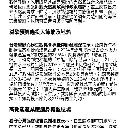
我們呼籲，政府既然肯認高碳排的天然氣並非永續能源，
現階段就應該
針對天然氣政策作政策環評
，並且應提出未
來天然氣需求下降時，接收站退場的生態復育計畫。而且
在新建、擴建計畫之前，就應該健全調查周遭相關的海洋
環境資料，以
落實環境保護之預防原則
。
減碳預算應投入節能及地熱
台灣蠻野心足生態協會專職律師蔡雅瀅
表示，政府近年不
斷擴張高碳排的燃氣設施，2024年燃氣發電已占台電火力
發電溫室氣體排放量的37.5%，應將過時的「增氣減
煤」，轉向到更積極的「節能、綠能 汰氣、煤」。如：用
電需求不該每年成長2.1%，而應提出更積極的「用電零成
長」甚至「用電負成長」；2030年地熱目標，應回復去年
11月行政院能源及減碳辦公室第2次委員會議，能源署將提
出的3.4GW，而非本次會議資料的1.2GW。蔡雅瀅指出，
協和四接預算1,218億元，是「提升能源效率與節能」預算
38億元的32倍；「擴大再生能源」預算451億元的2.7倍。
與其投入高碳排、高空污、威脅國安又破壞環境的協和四
接，不如轉投入節能及地熱等再生能源。
高耗能產業應瘦身轉型退場
看守台灣協會秘書長謝和霖
表示，在整體碳排中貢獻51％
的製造部門，規劃要於未來五年（也就是至2030年）減碳