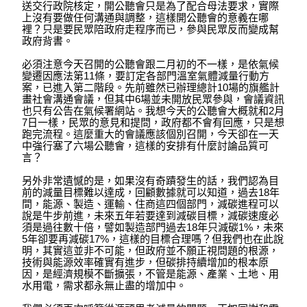
送交行政院核定，開公聽會只是為了配合母法要求，實際
上沒有要做任何溝通與調整，這樣開公聽會的意義在哪
裡？只是要民眾陪政府走程序而已，參與民眾反而變成幫
政府背書。
必須注意今天召開的公聽會跟二月初的不一樣，是依氣候
變遷因應法第11條，要訂定各部門溫室氣體減量行動方
案，已進入第二階段。先前雖然已辦理總計10場的旗艦計
畫社會溝通會議，但其中6場並未開放民眾參與，會議資訊
也只有公告在氣候署網站。我想今天的公聽會大概就和2月
7日一樣，民眾的意見和提問，政府都不會有回應，只是想
跑完流程。這麼重大的會議應該個別召開，今天卻在一天
中強行塞了六場公聽會，這樣的安排有什麼討論品質可
言？
另外非常遺憾的是，如果沒有奇蹟發生的話，我們認為目
前的減量目標難以達成，回顧數據就可以知道，過去18年
間，能源、製造、運輸、住商這四個部門，減碳進程可以
說是牛步前進，未來五年若要達到減碳目標，減碳速度必
須是過往數十倍，譬如製造部門過去18年只減碳1%，未來
5年卻要再減碳17%，這樣的目標合理嗎？但我們也在此說
明，其實這並非不可能，但政府並不願正視問題的根源，
技術與能源效率確實有進步，但碳排持續增加的根本原
因，是經濟規模不斷擴張，不管是能源、產業、土地、用
水用電，需求都永無止盡的增加中。