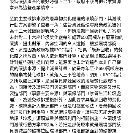
染低碳排產業的最好時機。至少，政府不該再把公家資源
拿來為這些產業續命。
至於主要碳排來源為廢棄物焚化處理的環境部門，其減碳
行動方案卻缺了重要一角：儘管資源循環零廢棄政策被列
為十二大減碳關鍵戰略之一，但環境部門減碳行動方案卻
未針對二十六座垃圾焚化廠每年處理650萬噸左右廢棄物的
碳排，提出對策，內容空洞的令人遺憾。根據環境部說
法，這是因為政府根據IPCC指南，把具「能源回收」的焚
化廠之排放量，納入能源部門計算，於是環境部就樂得不
針對這些碳排提出對策；能源署也未針對這些本非自己權
責的碳排來源，提出減量計畫，於是每年至少650萬噸左右
的廢棄物焚化碳排，就落入三不管地帶。須知，IPCC指南
之所以如此規定，是因為具能源回收的垃圾焚化處理行
為，同時涉及環境部門與能源部門，而廢棄物來源又涉及
製造部門（事廢主要來源）與環保部門（掌管生活垃圾處
理），為避免碳排重複計算，因此要求具能源回收的焚化
廠，碳排應計入能源部門。但是根據氣候法，廢棄物回收
處理及再利用事項，就是環境部權責，環境部怎能大剌剌
地讓「垃圾」源頭減量與循環利用的相關措施，在環境部
門減碳行動方案中缺席？若把這部份原本就是環境部門該
負責減量的碳排拉回環境部門，環境部該面對的碳排規