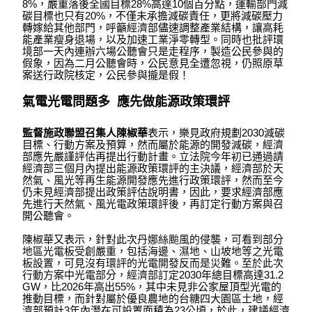
8%，嚴重落後全國目標28%高達10個百分點，運輸部門減
碳目標也只有20%，不僅未承擔減碳責任，更將減碳壓力
轉嫁給其他部門，呼籲經濟部儘速調整產業結構，讓高耗
能產業瘦身退場，以及加速工業淨零轉型。同時也批評環
境部一天內連辦六場公聽會只是走程序，製造公民參與的
假象，因為二月公聽會時，公民意見全遭忽視，仍照原草
案送行政院核定，公民參與攏是假！
氣電光電問題多 應先做能源政策環評
監督施政聯盟召集人陳椒華
表示，樂見政府規劃2030減碳
目標、行動方案及預算，然而屬於能源的開發減碳，經濟
部應先嚴謹評估再提出行動計畫。立法院今年初已通過請
經濟部三個月內提出能源政策環評的主決議，經濟部於天
然氣、風光等再生能源開發應先進行政策環評，然而至今
仍未見經濟部提出政策評估說明書，因此，要求經濟部應
先進行天然氣、風光電政策環評後，再訂定行動方案與召
開公聽會。
陳椒華又表示，針對此次
丹娜絲颱風的侵襲，可看到部分
地區光電板受創嚴重，包括海邊、濕地、山坡地等之光電
板設置，可見沒有環評的光電開發反而是災難。至於此次
行動方案中光電部分，經濟部訂定
2030年總目標高達31.2
GW，比2026年高出55%，其中未見非公家屋頂型光電的
推動目標，而針對屬於優良農地的台糖四大園區土地，經
濟部預計3年內潛在可設置面積為23公頃，於此，建議經濟