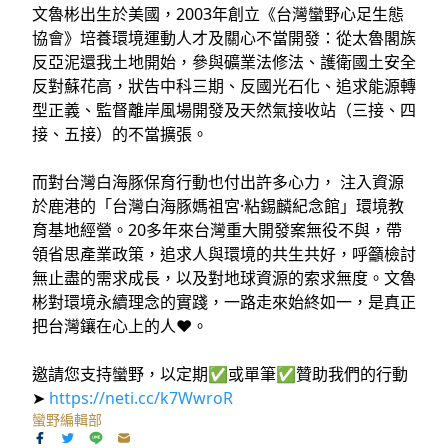
文魯彬出生於美國，2003年創立《台灣蠻野心足生態
協會》培養環境運動人才及關心不當開發：從太魯閣族
反亞泥還我土地開始，參與礦業法修法、護衛國土安全
反對蘇花高，狀告中科三期、反國光石化、追求能源轉
型正義、監督離岸風場開發及天然氣接收站（三接、四
接、五接）的不當擴張。
而對台灣白海豚保育行動也付出許多心力， 注入資源
於鹿港的「台灣白海豚媽祖宮·粘錫麟紀念館」環境教
育基地經營。20多年來台灣重大開發案無役不與，帶
領省思產業政策，追求人與環境的共生共好，呼籲檢討
無止盡的需求成長，以及對地球資源的索求無度。文魯
彬對環境永續理念的實踐，一路走來始終如一，是真正
把台灣鑲在心上的人❤️。
邀請您支持蠻野，以定期✅或單筆✅贊助我們的行動
➤
https://neti.cc/k7WwroR
蠻野編輯部