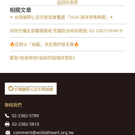
返回列表頁
相關文章
✦ 台灣蠻野心足生態協會獲選「2026 海洋保育典範」✦
共同守護友善職場環境 性騷防治申訴管道: 02-23825789#19
🔥反對以「抽籤」決定環評發言權🔥
緊急‼️危急時刻‼️協和四接環評預告‼️
聯絡我們
02-2382-5789
02-2382-5810
comment@wildatheart.org.tw