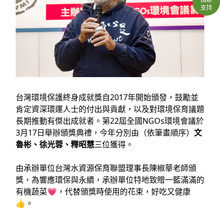
支持
台灣環境保護終身成就獎自2017年開始頒發，鼓勵並
肯定資深環運人士的付出與貢獻，以及對環境保育議題
長期推動有傑出成就者。第22屆全國NGOs環境會議於
3月17日舉辦頒獎典禮，今年分別由（依筆畫順序）
文
魯彬、徐光蓉、釋昭慧
三位獲得。
由承辦單位台灣水資源保育聯盟理事長陳椒華老師頒
獎，為響應環保與永續，承辦單位特地致贈一籃滿滿的
有機蔬菜💗，代替頒獎時使用的花束，好吃又健康
👍。