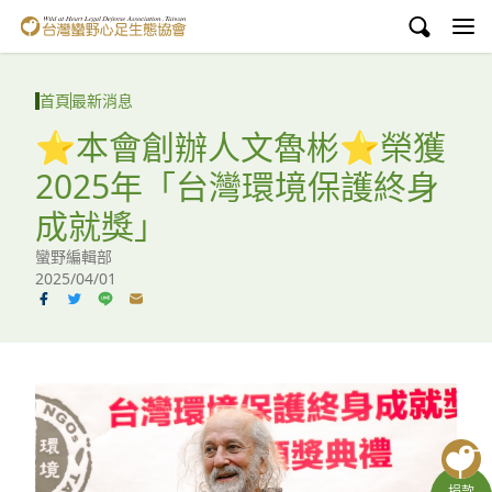
台灣蠻野心足生態協會
認識蠻野
首頁
最新消息
議題與行動
⭐️本會創辦人文魯彬⭐️榮獲
2025年「台灣環境保護終身
環境教育
成就獎」
白海豚媽祖宮
蠻野編輯部
2025/04/01
支持蠻野
English
臉書
YouTube
捐款