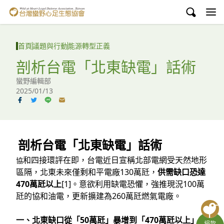
台灣蠻野心足生態協會
認識蠻野
首頁
議題與行動
能源轉型正義
議題與行動
剖析台電「北東缺電」話術
蠻野編輯部
環境教育
2025/01/13
白海豚媽祖宮
支持蠻野
剖析台電「北東缺電」話術
English
和四接環評在即，台電近日宣稱北部電網受天然地形
協
區隔，北東未來僅剩和平電廠130萬瓩，
供需缺口恐達
臉書
470萬瓩以上
[1]。意欲利用缺電恐懼，強推現況100萬
瓩的協和油電，更新擴建為260萬瓩燃氣電廠。
YouTube
一、北東缺口從「50萬瓩」暴增到「470萬瓩以上」的
捐款