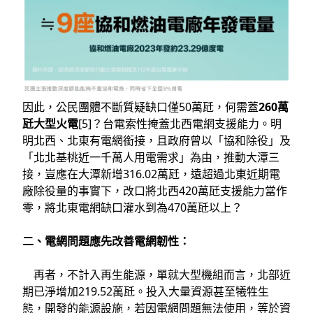
因此，公民團體不斷質疑缺口僅50萬瓩，何需蓋
260萬
瓩大型火電
[5]？台電索性掩蓋北西電網支援能力。明
明北西、北東有電網銜接，且政府曾以「協和除役」及
「北北基桃近一千萬人用電需求」為由，推動大潭三
接，豈應在大潭新增316.02萬瓩，遠超過北東近期電
廠除役量的事實下，改口將北西420萬瓩支援能力當作
零，將北東電網缺口灌水到為470萬瓩以上？
二、電網問題應先改善電網韌性：
再者，不計入再生能源，單就大型機組而言，北部近
期已淨增加219.52萬瓩。投入大量資源甚至犧牲生
態，開發的能源設施，若因電網問題無法使用，等於資