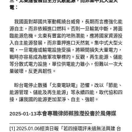
三、北東應發展自主分式散能源，而非集中式大型火
電：
我國面對鄰國共軍動輒繞台威脅，長期而言應強化能
源自主，而非依賴進口燃料。否則一旦輸氣中斷，將面
臨能源危機。北東有豐富的地熱潛能，應將國家資源投
入自主能源發展，而非重押進口天然氣。集中式大型火
電，一旦電廠或輸電設施受損，將瞬間損失大量電力，
戰時亦容易成為敵軍攻擊標的。反觀，再生能源、儲能
等分散式電力設施，單位供電能力雖小，但難以一次大
量破壞，反更具韌性。
盼台電停止散播「北東電缺電」恐懼，改以「節能、
能源管理、儲能及再生能源」等永續四能，取代協和四
接，讓我國的能源更加潔淨、自主、強韌。
2025-01-13本會專職律師蔡雅瀅投書於風傳媒
________________________________________
[1] 2025.01.06經濟日報「若四接環評未過無法興建 台