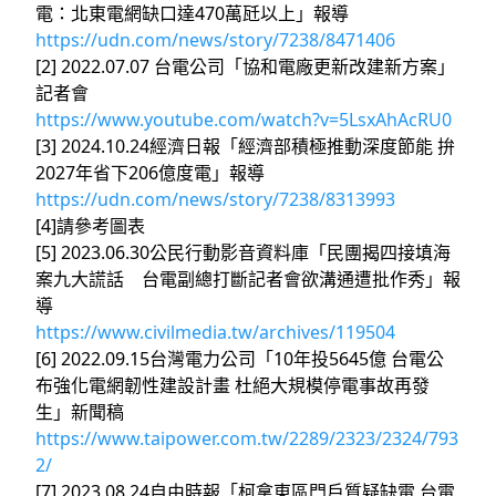
電：北東電網缺口達470萬瓩以上」報導
https://udn.com/news/story/7238/8471406
[2] 2022.07.07 台電公司「協和電廠更新改建新方案」
記者會
https://www.youtube.com/watch?v=5LsxAhAcRU0
[3] 2024.10.24經濟日報「經濟部積極推動深度節能 拚
2027年省下206億度電」報導
https://udn.com/news/story/7238/8313993
[4]請參考圖表
[5] 2023.06.30公民行動影音資料庫「民團揭四接填海
案九大謊話 台電副總打斷記者會欲溝通遭批作秀」報
導
https://www.civilmedia.tw/archives/119504
[6] 2022.09.15台灣電力公司「10年投5645億 台電公
布強化電網韌性建設計畫 杜絕大規模停電事故再發
生」新聞稿
https://www.taipower.com.tw/2289/2323/2324/793
2/
[7] 2023.08.24自由時報「柯拿東區門戶質疑缺電 台電