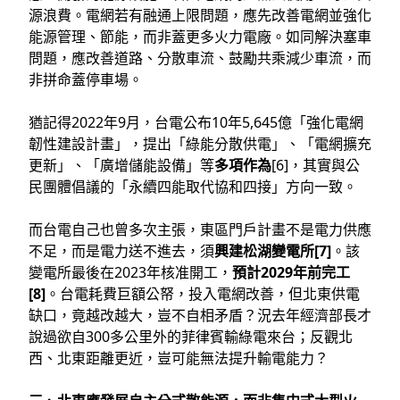
源浪費。電網若有融通上限問題，應先改善電網並強化
能源管理、節能，而非蓋更多火力電廠。如同解決塞車
問題，應改善道路、分散車流、鼓勵共乘減少車流，而
非拼命蓋停車場。
猶記得2022年9月，台電公布10年5,645億「強化電網
韌性建設計畫」，提出「綠能分散供電」、「電網擴充
更新」、「廣增儲能設備」等
多項作為
[6]，其實與公
民團體倡議的「永續四能取代協和四接」方向一致。
而台電自己也曾多次主張，東區門戶計畫不是電力供應
不足，而是電力送不進去，須
興建松湖變電所[7]
。該
變電所最後在2023年核准開工，
預計2029年前完工
[8]
。台電耗費巨額公帑，投入電網改善，但北東供電
缺口，竟越改越大，豈不自相矛盾？況去年經濟部長才
說過欲自300多公里外的菲律賓輸綠電來台；反觀北
西、北東距離更近，豈可能無法提升輸電能力？