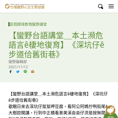
台灣蠻野心足生態協會
認識蠻野
首頁
環境教育
蠻野講堂
議題與行動
【蠻野台語講堂＿本土瀕危
語言ê棲地復育】《深坑仔ê
環境教育
步道佮舊街巷》
白海豚媽祖宮
蠻野編輯部
2021/11/12
支持蠻野
English
臉書
【蠻野台語講堂＿本土瀕危語言ê棲地復育】《深坑仔
ê步道佮舊街巷》
YouTube
歇睏日來去深坑仔踅踅呷豆腐，看阿公阿媽佇咧街尾ê
大樹跤開講，行到中正橋看景美溪沓沓仔流是按無閒刺
捐款