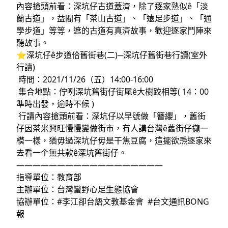
內容搶頭前看：深坑仔古道蓋濟，除了逐家熟似ê「淡
蘭古道」，益閣有「茶山古道」、「遠足步道」、「通
學步道」等等，遮的古道有真濟故事，歡迎逐家鬥陣來
聽故事。
⭐️深坑仔ê步道佮舊街巷(二)─深坑仔舊街巷行讀(室外
行讀)
時間：2021/11/26（五）14:00-16:00
集合地點：佇咧深坑舊街仔街尾ê大樹跤相等( 14：00
準時出發，逾時不候 )
行讀內容搶頭前看：深坑仔以早號做「簪纓」，舊街
仔因茶米興旺慢慢變做街市，有人講台灣ê舊街仔攏一
模一樣，猶毋過深坑仔毋是干焦豆腐，這擺欲𤆬逐家來
去看一个無共款ê深坑舊街仔。
——————————————————
指導單位：教育部
主辦單位：台灣蠻野心足生態協會
協辦單位：#李江卻台語文教基金會 #台文通訊BONG
報