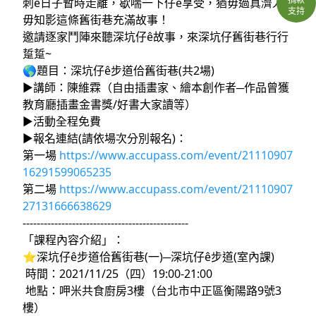
刺ê日子暫時走離，歇喘一下仔ê享受，猶毋過真濟人
支持
毋知影這條舊街巷充滿故事！
邀請逐家鬥陣來聽深坑仔ê故事，來深坑仔舊街巷行行
踅踅~
🌎題目：深坑仔ê步道佮舊街巷(共2場)
▶︎講師：陳維霖（自由插畫家、繪本創作者─作品曾獲
教育廳插畫金書獎/好書大家讀等）
▶︎活動全程免費
▶︎報名連結(請依場次分別報名)：
第一場
https://www.accupass.com/event/21110907
16291599065235
第二場
https://www.accupass.com/event/21110907
27131666638629
-----------------------------------------------
「課程內容介紹」：
⭐️深坑仔ê步道佮舊街巷(一)─深坑仔ê步道(室內課)
時間：2021/11/25（四）19:00-21:00
地點：呷米共食廚房3樓（台北市中正區衡陽路9號3
樓）