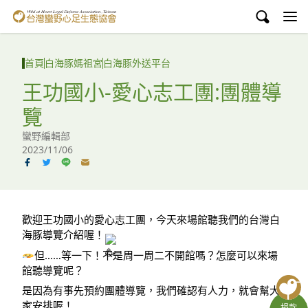
台灣蠻野心足生態協會
認識蠻野
首頁
白海豚媽祖宮
白海豚外送平台
議題與行動
王功國小-愛心志工團:團體導
覽
環境教育
蠻野編輯部
白海豚媽祖宮
2023/11/06
支持蠻野
English
歡迎王功國小的愛心志工團，今天來場館聽我們的台灣白
海豚導覽介紹喔！
臉書
但……等一下！不是周一周二不開館嗎？怎麼可以來場
館聽導覽呢？
YouTube
是因為有事先預約團體導覽，我們確認有人力，就會幫大
家安排喔！
捐款