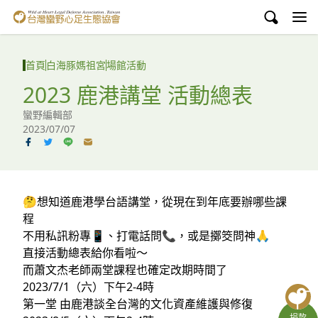
台灣蠻野心足生態協會
認識蠻野
首頁
白海豚媽祖宮
場館活動
議題與行動
2023 鹿港講堂 活動總表
蠻野編輯部
環境教育
2023/07/07
白海豚媽祖宮
支持蠻野
🤔想知道鹿港學台語講堂，從現在到年底要辦哪些課
English
程
不用私訊粉專📱、打電話問📞，或是擲筊問神🙏
臉書
直接活動總表給你看啦～
而蕭文杰老師兩堂課程也確定改期時間了
YouTube
2023/7/1（六）下午2-4時
第一堂 由鹿港談全台灣的文化資產維護與修復
捐款