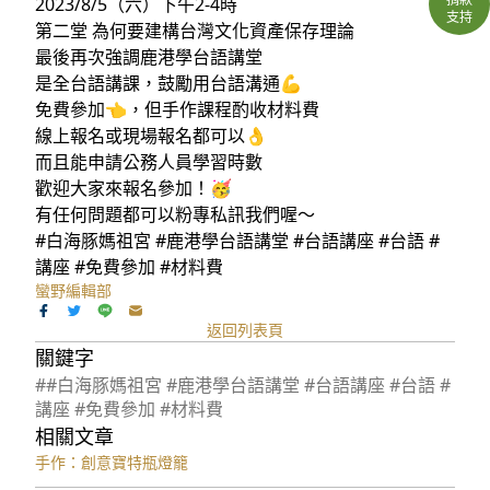
2023/8/5（六）下午2-4時
支持
第二堂 為何要建構台灣文化資產保存理論
最後再次強調鹿港學台語講堂
是全台語講課，鼓勵用台語溝通💪
免費參加👈，但手作課程酌收材料費
線上報名或現場報名都可以👌
而且能申請公務人員學習時數
歡迎大家來報名參加！🥳
有任何問題都可以粉專私訊我們喔～
#白海豚媽祖宮 #鹿港學台語講堂 #台語講座 #台語 #
講座 #免費參加 #材料費
蠻野編輯部
返回列表頁
關鍵字
##白海豚媽祖宮 #鹿港學台語講堂 #台語講座 #台語 #
講座 #免費參加 #材料費
相關文章
手作：創意寶特瓶燈籠