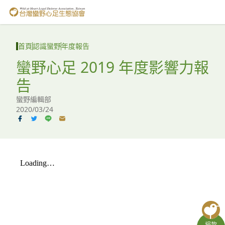
台灣蠻野心足生態協會
認識蠻野
首頁
認識蠻野
年度報告
議題與行動
蠻野心足 2019 年度影響力報
告
環境教育
蠻野編輯部
白海豚媽祖宮
2020/03/24
支持蠻野
English
臉書
YouTube
捐款