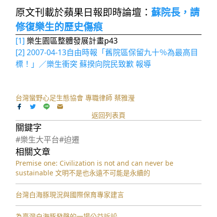
原文刊載於蘋果日報即時論壇：
蘇院長，請
修復樂生的歷史傷痕
[1]
樂生園區整體發展計畫p43
[2]
2007-04-13自由時報「舊院區保留九十％為最高目
標！」／樂生衝突 蘇揆向院民致歉 報導
台灣蠻野心足生態協會 專職律師 蔡雅瀅
返回列表頁
關鍵字
#樂生大平台
#迫遷
相關文章
Premise one: Civilization is not and can never be
sustainable 文明不是也永遠不可能是永續的
台灣白海豚現況與國際保育專家建言
為臺灣白海豚發聲的一場公益訴訟