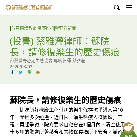
台灣蠻野心足生態協會
認識蠻野
首頁
環境教育
蠻野推推
蠻野看新聞
議題與行動
(投書) 蔡雅瀅律師：蘇院
長，請修復樂生的歷史傷痕
環境教育
台灣蠻野心足生態協會 專職律師 蔡雅瀅
白海豚媽祖宮
2020/03/02
支持蠻野
English
蘇院長，請修復樂生的歷史傷痕
臉書
捷運新莊機廠工程引起的樂生保存抗爭邁入第16
年，歷經多次迫遷，近日因「漢生醫療人權園區」工
YouTube
程，再起爭議。院方要求自救會在1個月內，清空使用
十多年的聚會所蓬萊舍和文物保存場所平安舍，並預計
捐款