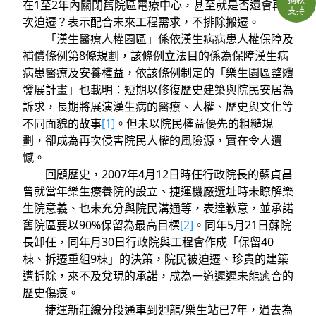
在1至2年內關閉舊院區電療中心，甚至就是否還會再
支持
次迫遷？表示配合未來工程需求，不排除搬遷。
「漢生醫療人權園區」係依漢生病病患人權保障及
補償條例第8條規劃，該條例立法目的係為保障漢生病
病患醫療及安養權益，依該條例制定的「樂生園區整體
發展計畫」也載明：短期以修復歷史建築與院民安居為
訴求，長期將展演漢生病的醫療、人權、歷史與文化等
不同面貌的故事
[1]
。但未以院民權益優先的粗糙規
劃，卻成為再次侵害院民人權的風險源，實在令人遺
憾。
回顧歷史，2007年4月12日時任行政院長的蘇貞昌
曾就當年樂生療養院的設立、捷運機廠選址時未瞭解樂
生院意義、也未充分與院民溝通等，表達歉意，並承諾
舊院區要以90%保留為最高目標
[2]
。同年5月21日蘇院
長卸任，同年月30日行政院與工程會作成「保留40
棟、拆遷重組9棟」的決策，院民被迫遷、珍貴的建築
遭拆除，來不及兌現的承諾，成為一道遲遲未能癒合的
歷史傷痕。
捷運新莊線分段通車到迴龍/樂生站已7年，過去為