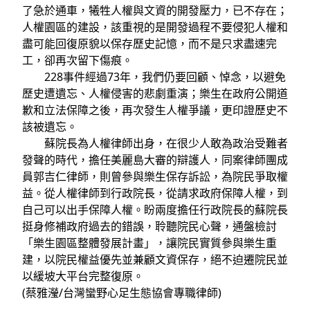
了急於通車，犧牲人權與文資的開發壓力，已不存在；
人權園區的建設，該重視的是開發過程不要侵犯人權和
盡可能回復原貌以保存歷史記憶，而不是只求盡速完
工，卻再次留下傷痕。
228事件經過73年，我們仍要回顧、悼念，以避免
歷史遭遺忘、人權侵害的悲劇重演；樂生在政府公開道
歉和立法保障之後，再次發生人權爭議，更印證歷史不
該被遺忘。
蘇院長為人權律師出身，在很少人敢為政治受難者
發聲的時代，擔任美麗島大審的辯護人，同案律師團成
員郭吉仁律師，則曾參與樂生保存訴訟，為院民爭取權
益。從人權律師到行政院長，從請求政府保障人權，到
自己可以出手保障人權。盼兩度擔任行政院長的蘇院長
挺身修補政府過去的錯誤，聆聽院民心聲，通盤檢討
「樂生園區整體發展計畫」，讓院民實質參與樂生重
建，以院民權益優先並兼顧文資保存，絕不迫遷院民並
以緩坡大平台完整復原。
(蔡雅瀅/台灣蠻野心足生態協會專職律師)