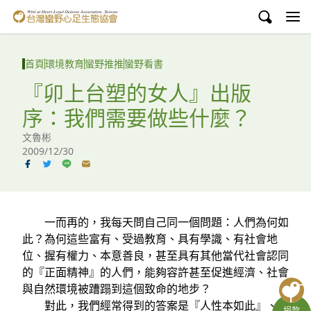
台灣蠻野心足生態協會
認識蠻野
首頁
環境教育
蠻野推推
蠻野看書
議題與行動
『卯上台塑的女人』出版
序：我們需要做些什麼？
環境教育
文魯彬
白海豚媽祖宮
2009/12/30
支持蠻野
English
一而再的，我每天問自己同一個問題：人們為何如
此？為何這些富有、受過教育、具有學識、有社會地
臉書
位、握有權力、本意善良，甚至具有其他當代社會認同
的『正面精神』的人們，能夠容許甚至促進經濟、社會
YouTube
與自然環境被蹧蹋到這個致命的地步？
對此，我們經常得到的答案是『人性本如此』、
捐款