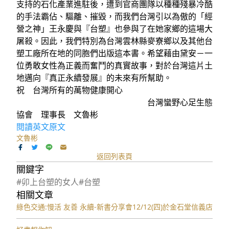
支持的石化產業進駐後，遭到官商團隊以種種殘暴冷酷
的手法霸佔、驅離、摧毀，而我們台灣引以為傲的「經
營之神」王永慶與『台塑』也參與了在她家鄉的這場大
屠殺。因此，我們特別為台灣雲林縣麥寮鄉以及其他台
塑工廠所在地的同胞們出版這本書。希望藉由黛安－一
位勇敢女性為正義而奮鬥的真實故事，對於台灣這片土
地邁向『真正永續發展』的未來有所幫助。
祝 台灣所有的萬物健康開心
台灣蠻野心足生態
協會 理事長 文魯彬
閱讀英文原文
文魯彬
返回列表頁
關鍵字
#卯上台塑的女人
#台塑
相關文章
綠色交通:慢活 友善 永續-新書分享會12/12(四)於金石堂信義店