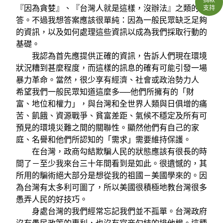
『因為貪婪』、『台灣人就是這樣，沒辦法』之類的回
支持
答。不過我想答案應該很單純：因為一般民眾缺乏足夠
的資訊，以及如何處理這些資訊以成為我們採取行動的
基礎。
我認為首先應提供正確的資訊，告訴人們現在環境
狀況糟到甚麼程度，而這樣的訊息的確有可能引發一場
暴力革命。當然，很少享有經濟、社會或政治勢力人
希望我們一般民眾知道這麼多──他們所擁有的「財
富、地位和權力」，與台灣和全世界人類與日俱增的痛
苦、飢餓、資源戰爭、貧富差距、氣候不穩定及所有可
預見的環境災難之間的關聯性。顯然他們有自己的家
庭、名譽和他們所認知的「需求」需要維持保護。
在台灣，政商勾結欺騙人民的狀態應該有很長的時
間了－至少我來台三十年間看到是如此。很遺憾的，其
所用的騙術絕大部分是想從我的祖國－美國學來的。因
為台灣有太多利可圖了，所以美國很積極地教台灣很多
愚弄人民的好技巧。
身處台灣的我們經常忘記我們並不孤單。台灣政府