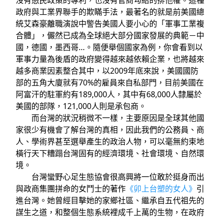
沒有愚民政策的專利，也沒有官商勾結的排他權。這種
政府與工業界聯手的欺瞞手法，最著名的就是前美國總
統艾森豪離職演說中警告美國人要小心的「軍事工業複
合體」，儼然已成為全球絕大部分國家發展的典範－中
國，德國，墨西哥…。隨便舉個國家為例，你會看到以
軍事力量為後盾的政府變得越來越依賴企業，也將越來
越多商業因素整合其中，以2009年底來說，美國國防
部的五角大廈就有70%的雇員來自私部門，目前美國在
阿富汗的駐軍約有189,000人，其中有68,000人隸屬於
美國的部隊，121,000人則是承包商。
而台灣的狀況稍微不一樣，主要原因是全球其他國
家很少有機會了解台灣的真相，因此我們的公務員、商
人、學術界甚至選舉產生的政治人物，可以毫無約束地
橫行天下糟蹋台灣固有的經濟環境、社會環境、自然環
境。
台灣蠻野心足生態協會很高興將一位敢於挺身而出
與政商集團拼命的女鬥士的著作
《卯上台塑的女人》
引
進台灣。她曾經目擊她的家鄉社區、繼承自五代祖先的
謀生之道，和整個生態系統裡成千上萬的生物，在政府